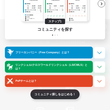
ステップ1
コミュニティを探す
パソコン版へ
フリーカンパニー（Free Company）とは？
関連商品
e-STOREで購入
ゲームダウンロード
リンクシェル/クロスワールドリンクシェル（LS/CWLS）と
は？
Official Information
PvPチームとは？
コミュニティ探しをはじめる！
/
X
News
YouTube