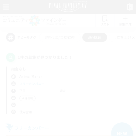
リスト
募集作成
#初心者/若葉歓迎
#絶挑戦
#立ち上げメ
アピールタグ
1件の募集が見つかりました！
指定なし
Anima (Mana)
フリーカンパニー
平日
週末
＃絶挑戦
使用言語
フリーカンパニー
NEW