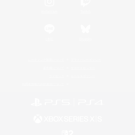
Instagram
Twitch
LINE
Bluesky
レーティング制度について
プライバシーポリシー
著作権について
サポートセンター
ライセンス
ルール＆ポリシー
利用者情報の外部送信について