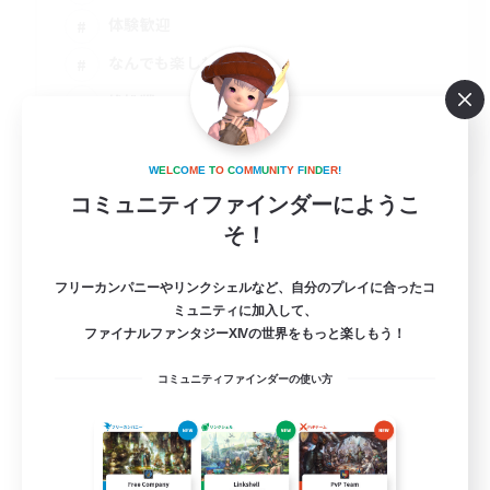
体験歓迎
なんでも楽しむ
絶挑戦
JA
詳細を見る
W
E
L
C
O
M
E
T
O
C
O
M
M
U
N
I
T
Y
F
I
N
D
E
R
!
募集期間: 2026/09/01 まで
コミュニティファインダーにようこ
そ！
フリーカンパニーやリンクシェルなど、自分のプレイに合ったコ
ミュニティに加入して、
ファイナルファンタジーXIVの世界をもっと楽しもう！
コミュニティファインダーの使い方