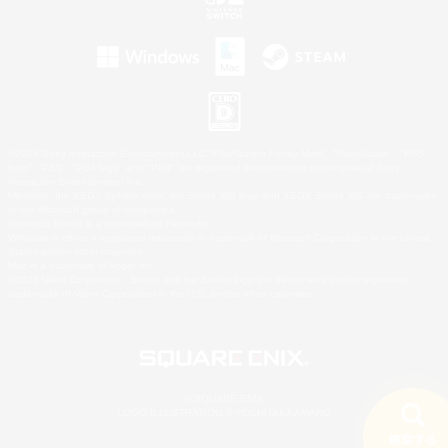
©2026 Sony Interactive Entertainment LLC."PlayStation Family Mark", "PlayStation", "PS5
logo", "PS5", "PS4 logo" and "PS4" are registered trademarks or trademarks of Sony
Interactive Entertainment Inc.
Microsoft, the XBOX Sphere mark, the Series X|S logo and XBOX Series X|S are trademarks
of the Microsoft group of companies.
Nintendo Switch is a trademark of Nintendo.
Windows is either a registered trademark or trademark of Microsoft Corporation in the United
States and/or other countries.
Mac is a trademark of Apple Inc.
©2026 Valve Corporation. Steam and the Steam logo are trademarks and/or registered
trademarks of Valve Corporation in the U.S. and/or other countries.
© SQUARE ENIX
LOGO ILLUSTRATION:© YOSHITAKA AMANO
検索する