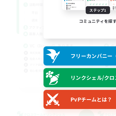
活動時間
活
ステップ1
21:00
24:00
平日
平
20:00
1:00
週末
週
コミュニティを探
8
アクティブメンバー数
ア
8
募集人数
募
VC（Discord）あります
di
零式挑戦
なん
フリーカンパニー（F
社会人中心
クリ
クリア目指して頑張る
体験
初心者/若葉歓迎
復帰
リンクシェル/クロ
JA
募集期間: 2026/09/05 まで
PvPチームとは？
クロスワールドリンクシェル
クロス