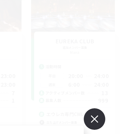
EUREKA CLUB
追加メンバー募集
Mana
活動時間
23:00
20:00
24:00
平日
23:00
6:00
24:00
週末
7
13
アクティブメンバー数
1
999
募集人数
エウレカ専門CWLS
立ち上げメンバー募集
初心者/若葉歓迎