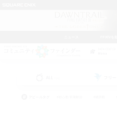
ニュース
FFXIVを
DATA CENTER
Mana
ALL
フリー
(60)
アピールタグ
#初心者/若葉歓迎
#絶挑戦
#モブハント
#学生中心
#なんでも楽しむ
#スクリーンショット撮影
#ハウジ