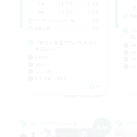
21:00
1:00
平日
週
13:00
3:00
週末
募
10
アクティブメンバー数
10
募集人数
【
D
「好き」を全力で。VC＆ふっ
絶挑
かるLS⋆☾·̩͙꙳
立ち
体験歓迎
クリ
社会人中心
社会
なんでも楽しむ
クリア目指して頑張る
JA
募集期間: 2026/09/06 まで
クロスワールドリンクシェル
クロス
NEW