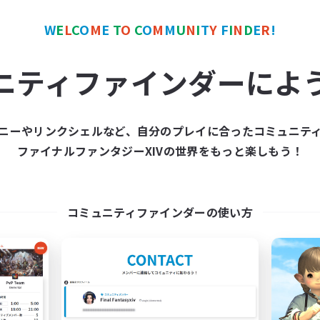
ア目指して頑張る
まったりゆっくり楽しむ
W
E
L
C
O
M
E
T
O
C
O
M
M
U
N
I
T
Y
F
I
N
D
E
R
!
JA
ニティファインダーによ
募集期間: 2026/09/06 まで
募集期間: 20
ニーやリンクシェルなど、自分のプレイに合ったコミュニテ
ワールドリンクシェル
クロスワールドリンクシェル
ファイナルファンタジーXIVの世界をもっと楽しもう！
NEW
コミュニティファインダーの使い方
circle
O-Mu-Tsu
追加メンバー募集
追加メンバー募集
Mana
Mana