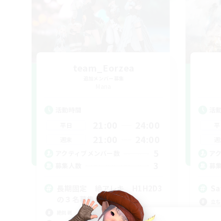
team_Eorzea
追加メンバー募集
Mana
活動時間
活
21:00
24:00
平日
平
21:00
24:00
週末
週
5
アクティブメンバー数
ア
3
募集人数
募
長期固定 絶アレキ H1H2D3
Sa
の３名募集中！
立ち
絶挑戦
零式