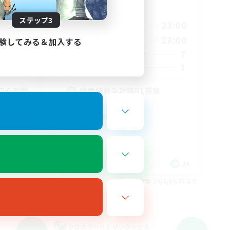
活動時間
ステップ3
24:00
21:00
23:00
平日
24:00
21:00
23:00
週末
験してみる＆加入する
17
7
アクティブメンバー数
4
1
募集人数
初心者限
絶竜詩戦争攻略D1募集
絶挑戦
クリア目指して頑張る
JA
JA
26/09/05 まで
募集期間: 2026/09/05 まで
クロスワールドリンクシェル