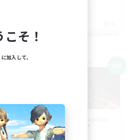
復帰者歓迎
クリア目指して頑張る
JA
JA
うこそ！
26/09/05 まで
募集期間: 2026/09/05 まで
ィに加入して、
クロスワールドリンクシェル
NEW
NEW
Tsuyoijijitaosuyatsu
追加メンバー募集
Mana