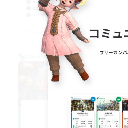
まったりゆっくり楽しむ
クリ
社会人中心
クリア目指して頑張る
JA
コミュ
募集期間: 2026/09/06 まで
フリーカンパ
クロスワールドリンクシェル
クロス
NEW
Wolfgang
追加メンバー募集
Mana