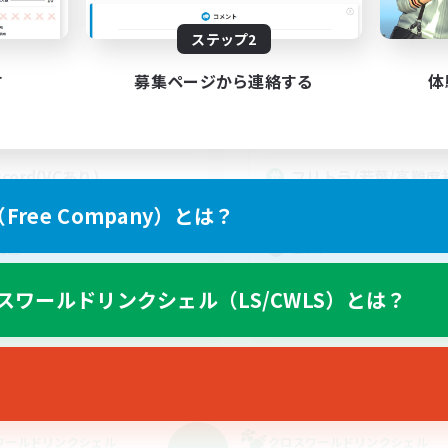
動時間
活動時間
ステップ2
1:00
24:00
21:00
日
平日
1:00
24:00
21:00
末
週末
す
募集ページから連絡する
体
20
クティブメンバー数
アクティブメンバー数
5
集人数
募集人数
scord(VCあり)
フリトラ/若葉/高難度
定募集！ゆるく極攻略
でも楽しむ
ree Company）とは？
初心者/若葉歓迎
ア目指して頑張る
極挑戦
歓迎
まったりゆっくり楽しむ
者歓迎
スワールドリンクシェル（LS/CWLS）とは？
クリア目指して頑張る
JA
募集期間: 2026/09/05 まで
募集期間: 20
ワールドリンクシェル
クロスワールドリンクシェル