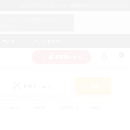
日本語
マイキャラクター情報をチェック！
ログイン
ンキング
ヘルプ＆サポート
新規募集を作成
リスト
ガイド
PvPチーム
検索
(0)
ゆっくり楽しむ
#極挑戦
#復帰者歓迎
#雑談
ルプレイ
#トレジャーハント
#レベリング
して頑張る
#プレイヤー主催イベント