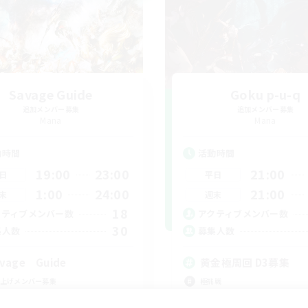
Savage Guide
Goku p-u-q
追加メンバー募集
追加メンバー募集
Mana
Mana
動時間
活動時間
19:00
23:00
21:00
日
平日
1:00
24:00
21:00
末
週末
18
クティブメンバー数
アクティブメンバー数
30
集人数
募集人数
vage Guide
黄金極周回 D3募集
上げメンバー募集
極挑戦
挑戦
クリア目指して頑張る