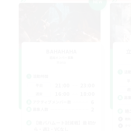
NEW
BAHAHAHA
追加メンバー募集
Mana
活
活動時間
平
21:00
23:00
平日
週
16:00
18:00
週末
募
6
アクティブメンバー数
2
募集人数
絶
絶挑
【絶バハムート討滅戦】最初か
クリ
ら・週3・VCなし