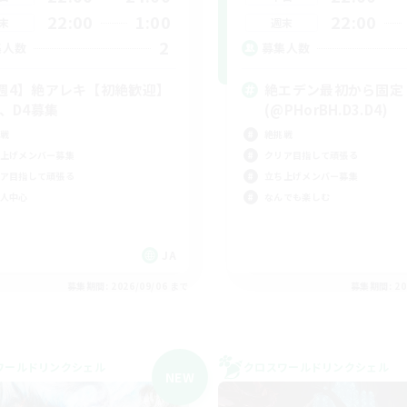
22:00
1:00
22:00
末
週末
2
集人数
募集人数
週4】絶アレキ【初絶歓迎】
絶エデン最初から固定
1、D4募集
(@PHorBH.D3.D4)
戦
絶挑戦
上げメンバー募集
クリア目指して頑張る
ア目指して頑張る
立ち上げメンバー募集
人中心
なんでも楽しむ
JA
募集期間: 2026/09/06 まで
募集期間: 20
ワールドリンクシェル
クロスワールドリンクシェル
NEW