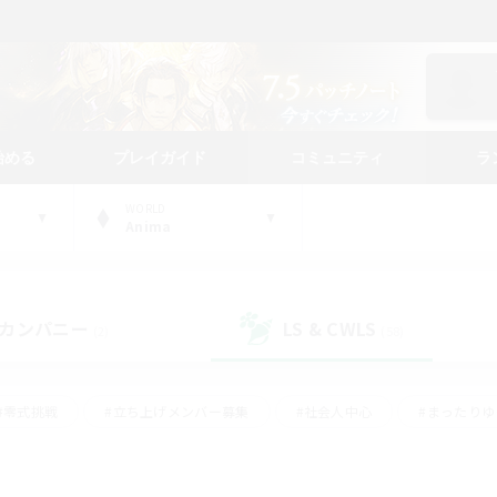
始める
プレイガイド
コミュニティ
ラ
WORLD
Anima
カンパニー
LS & CWLS
(2)
(58)
#零式挑戦
#立ち上げメンバー募集
#社会人中心
#まったり
#体験歓迎
#クラフター中心
#ギャザラー中心
#ロー
ング
#演奏
#ミラプリ（ミラージュプリズム）
#クリア目指