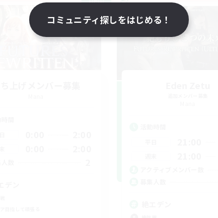
NEW
コミュニティ探しをはじめる！
立ち上げメンバー募集
Eden Zetu
Mana
追加メンバー募集
Mana
動時間
活動時間
0:00
2:00
日
21:00
平日
0:00
2:00
末
21:00
週末
2
集人数
アクティブメンバー数
募集人数
エデン
戦
絶エデン
ア目指して頑張る
絶挑戦