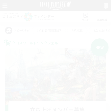
リスト
募集作成
#初心者/若葉歓迎
#絶挑戦
#立ち上げメ
アピールタグ
クロスワールドリンクシェル
NEW
立ち上げメンバー募集