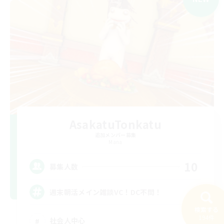
AsakatuTonkatu
追加メンバー募集
Mana
10
募集人数
週末朝活メイン雑談VC！DC不問！
検索する
194件
社会人中心