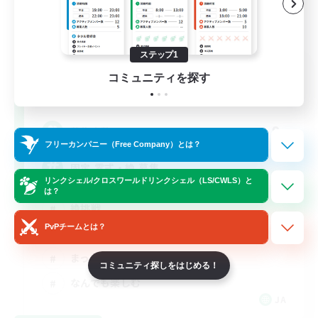
ステップ1
auspicious
コミュニティを探す
追加メンバー募集
Mana
8
募集人数
フリーカンパニー（Free Company）とは？
固定,零式・絶,募集
リンクシェル/クロスワールドリンクシェル（LS/CWLS）と
は？
絶挑戦
PvPチームとは？
社会人中心
まったりゆっくり楽しむ
コミュニティ探しをはじめる！
なんでも楽しむ
JA