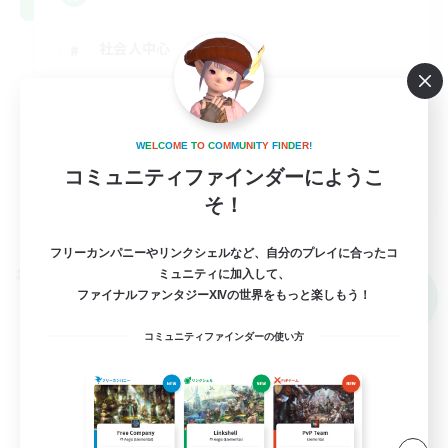
社会人中心
なんでも楽しむ
雑談
W
E
L
C
O
M
E
T
O
C
O
M
M
U
N
I
T
Y
F
I
N
D
E
R
!
まったりゆっくり楽しむ
コミュニティファインダーにようこ
JA
そ！
詳細を見る
募集期間: 2026/09/08 まで
フリーカンパニーやリンクシェルなど、自分のプレイに合ったコ
ミュニティに加入して、
クロスワールドリンクシェル
NEW
ファイナルファンタジーXIVの世界をもっと楽しもう！
コミュニティファインダーの使い方