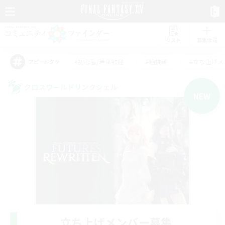
リスト
募集作成
#初心者/若葉歓迎
#絶挑戦
#立ち上げメ
アピールタグ
クロスワールドリンクシェル
NEW
立ち上げメンバー募集