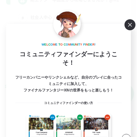
社会人中心
絶挑戦
クリア目指して頑張る
W
E
L
C
O
M
E
T
O
C
O
M
M
U
N
I
T
Y
F
I
N
D
E
R
!
まったりゆっくり楽しむ
コミュニティファインダーにようこ
JA
そ！
詳細を見る
募集期間: 2026/09/08 まで
フリーカンパニーやリンクシェルなど、自分のプレイに合ったコ
ミュニティに加入して、
クロスワールドリンクシェル
ファイナルファンタジーXIVの世界をもっと楽しもう！
NEW
コミュニティファインダーの使い方