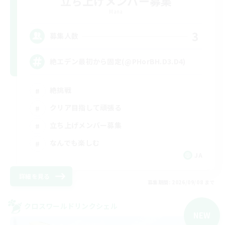
立ち上げメンバー募集
Mana
3
募集人数
絶エデン最初から固定(@PHorBH.D3.D4)
絶挑戦
クリア目指して頑張る
立ち上げメンバー募集
なんでも楽しむ
JA
詳細を見る
募集期間: 2026/09/08 まで
クロスワールドリンクシェル
NEW