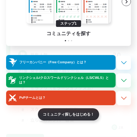
ステップ1
立ち上げメンバー募集
コミュニティを探す
Mana
30
募集人数
フリーカンパニー（Free Company）とは？
女子限定VC鯖・別ゲーも
リンクシェル/クロスワールドリンクシェル（LS/CWLS）と
は？
ミラプリ（ミラージュプリズム）
まったりゆっくり楽しむ
PvPチームとは？
スクリーンショット撮影
コミュニティ探しをはじめる！
立ち上げメンバー募集
JA