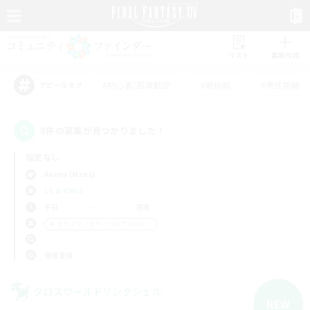
リスト
募集作成
#初心者/若葉歓迎
#絶挑戦
#零式挑戦
アピールタグ
8件の募集が見つかりました！
指定なし
Anima (Mana)
LS & CWLS
平日
週末
＃ミラプリ（ミラージュプリズム）
使用言語
クロスワールドリンクシェル
NEW