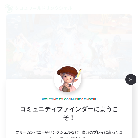
クロスワールドリンクシェル
Aura Fave
追加メンバー募集
W
E
L
C
O
M
E
T
O
C
O
M
M
U
N
I
T
Y
F
I
N
D
E
R
!
Mana
コミュニティファインダーにようこ
5
募集人数
そ！
アウラ好きな方の為のアウラ限定LS
フリーカンパニーやリンクシェルなど、自分のプレイに合ったコ