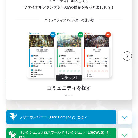
ミュニティに加入して、
ファイナルファンタジーXIVの世界をもっと楽しもう！
まったりゆっくり楽しむ
コミュニティファインダーの使い方
なんでも楽しむ
ミラプリ（ミラージュプリズム）
雑談
JA
詳細を見る
募集期間: 2026/09/02 まで
ステップ1
クロスワールドリンクシェル
コミュニティを探す
フリーカンパニー（Free Company）とは？
リンクシェル/クロスワールドリンクシェル（LS/CWLS）と
は？