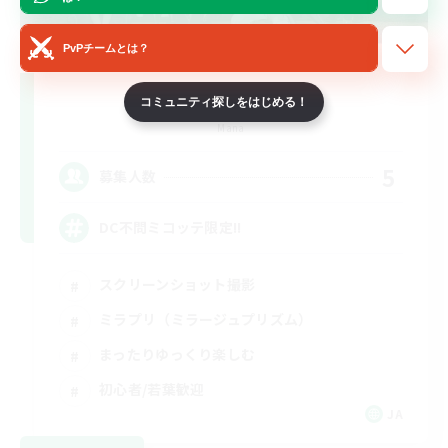
PvPチームとは？
NekoNoir
コミュニティ探しをはじめる！
追加メンバー募集
Mana
5
募集人数
DC不問ミコッテ限定!!
スクリーンショット撮影
ミラプリ（ミラージュプリズム）
まったりゆっくり楽しむ
初心者/若葉歓迎
JA