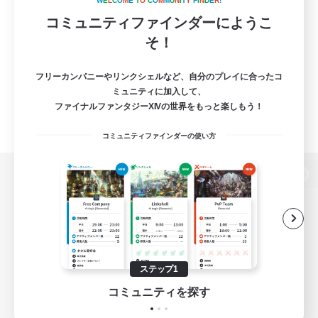
W
E
L
C
O
M
E
T
O
C
O
M
M
U
N
I
T
Y
F
I
N
D
E
R
!
コミュニティファインダーにようこ
そ！
フリーカンパニーやリンクシェルなど、自分のプレイに合ったコ
ミュニティに加入して、
ファイナルファンタジーXIVの世界をもっと楽しもう！
コミュニティファインダーの使い方
パソコン版へ
関連商品
e-STOREで購入
ステップ1
ゲームダウンロード
コミュニティを探す