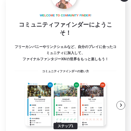
Cocoa&Donut
W
E
L
C
O
M
E
T
O
C
O
M
M
U
N
I
T
Y
F
I
N
D
E
R
!
追加メンバー募集
Anima [Mana]
コミュニティファインダーにようこ
そ！
5
募集人数
フリーカンパニーやリンクシェルなど、自分のプレイに合ったコ
SS大好き！
ミュニティに加入して、
ファイナルファンタジーXIVの世界をもっと楽しもう！
初心者/若葉歓迎
コミュニティファインダーの使い方
社会人中心
雑談
ミラプリ（ミラージュプリズム）
JA
詳細を見る
募集期間: 2026/08/23 まで
ステップ1