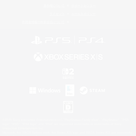
著作権について
サポートセンター
ライセンス
ルール＆ポリシー
利用者情報の外部送信について
©2026 Sony Interactive Entertainment LLC."PlayStation Family Mark", "PlayStation", "PS5
logo", "PS5", "PS4 logo" and "PS4" are registered trademarks or trademarks of Sony
Interactive Entertainment Inc.
Microsoft, the XBOX Sphere mark, the Series X|S logo and XBOX Series X|S are trademarks