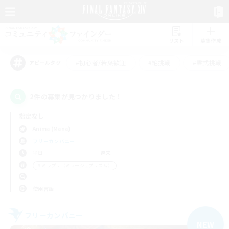
リスト
募集作成
#初心者/若葉歓迎
#絶挑戦
#零式挑戦
アピールタグ
2件の募集が見つかりました！
指定なし
Anima (Mana)
フリーカンパニー
平日
週末
＃ミラプリ（ミラージュプリズム）
使用言語
フリーカンパニー
NEW