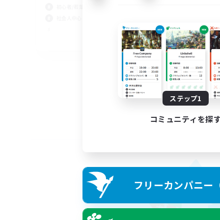
初心者/若葉歓迎
社会人中心
JA
募集期間: 2026/09/05 まで
ステップ1
コミュニティを探
フリーカンパニー（F