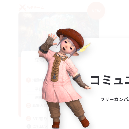
PvPチーム
NEW
立ち上げメンバー募集
Mana
コミュ
活動時間
21:00
2:00
平日
21:00
2:00
週末
フリーカンパ
2
募集人数
VC有り
立ち上げメンバー募集