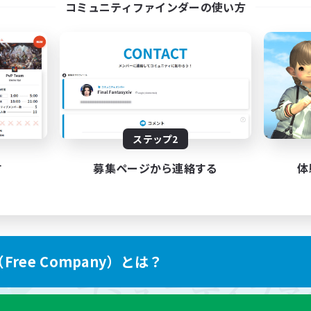
コミュニティファインダーの使い方
ステップ2
す
募集ページから連絡する
体
ree Company）とは？