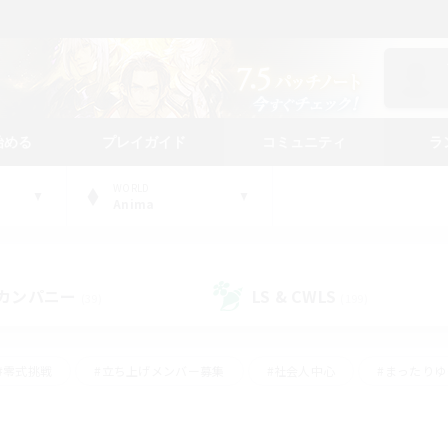
始める
プレイガイド
コミュニティ
ラ
WORLD
Anima
カンパニー
LS & CWLS
(39)
(199)
#零式挑戦
#立ち上げメンバー募集
#社会人中心
#まったり
#体験歓迎
#クラフター中心
#ギャザラー中心
#ロー
ング
#演奏
#ミラプリ（ミラージュプリズム）
#クリア目指