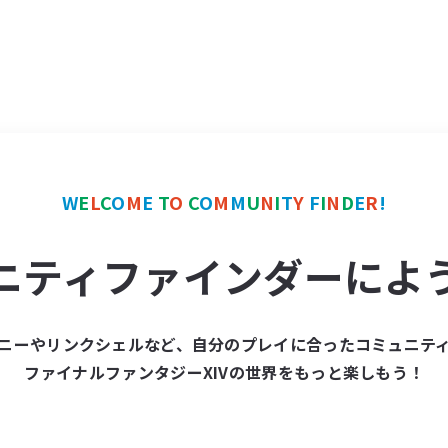
W
E
L
C
O
M
E
T
O
C
O
M
M
U
N
I
T
Y
F
I
N
D
E
R
!
ニティファインダーによ
ニーやリンクシェルなど、自分のプレイに合ったコミュニテ
ファイナルファンタジーXIVの世界をもっと楽しもう！