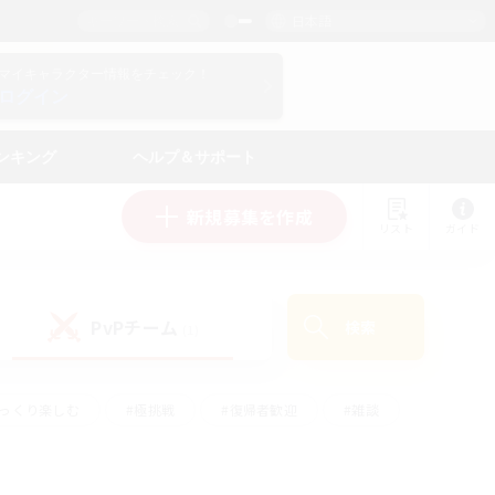
日本語
マイキャラクター情報をチェック！
ログイン
ンキング
ヘルプ＆サポート
新規募集を作成
リスト
ガイド
PvPチーム
検索
(1)
ゆっくり楽しむ
#極挑戦
#復帰者歓迎
#雑談
ルプレイ
#トレジャーハント
#レベリング
して頑張る
#プレイヤー主催イベント