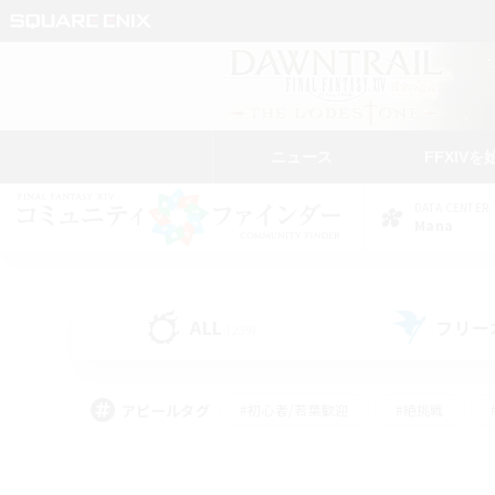
ニュース
FFXIVを
DATA CENTER
Mana
ALL
フリー
(239)
アピールタグ
#初心者/若葉歓迎
#絶挑戦
#モブハント
#学生中心
#なんでも楽しむ
#スクリーンショット撮影
#ハウジ