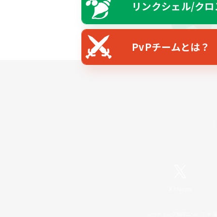
リンクシェル/クロ
PvPチームとは？
X
/
News
レーティング制度について