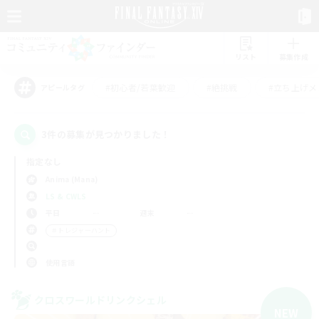
リスト
募集作成
#初心者/若葉歓迎
#絶挑戦
#立ち上げメ
アピールタグ
3件の募集が見つかりました！
指定なし
Anima (Mana)
LS & CWLS
平日
週末
＃トレジャーハント
使用言語
クロスワールドリンクシェル
NEW