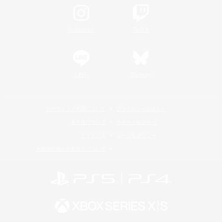
Instagram
Twitch
LINE
Bluesky
レーティング制度について
プライバシーポリシー
著作権について
サポートセンター
ライセンス
ルール＆ポリシー
利用者情報の外部送信について