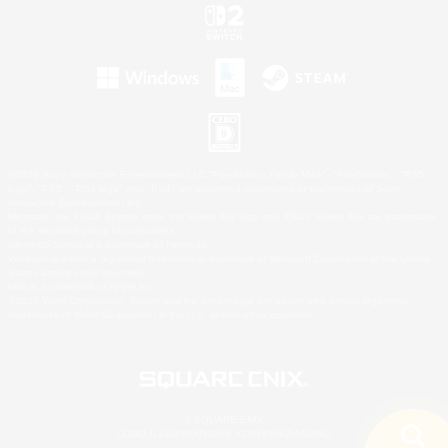
©2026 Sony Interactive Entertainment LLC."PlayStation Family Mark", "PlayStation", "PS5
logo", "PS5", "PS4 logo" and "PS4" are registered trademarks or trademarks of Sony
Interactive Entertainment Inc.
Microsoft, the XBOX Sphere mark, the Series X|S logo and XBOX Series X|S are trademarks
of the Microsoft group of companies.
Nintendo Switch is a trademark of Nintendo.
Windows is either a registered trademark or trademark of Microsoft Corporation in the United
States and/or other countries.
Mac is a trademark of Apple Inc.
©2026 Valve Corporation. Steam and the Steam logo are trademarks and/or registered
trademarks of Valve Corporation in the U.S. and/or other countries.
© SQUARE ENIX
LOGO ILLUSTRATION:© YOSHITAKA AMANO