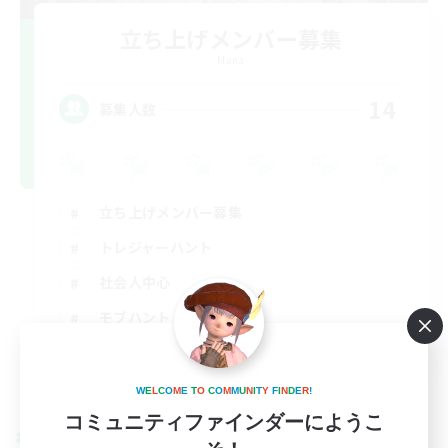
立ち上げメンバー募集
Mana
14
募集人数
立ち上げメンバー募集
トレジャーハント
社会人中心
モブハント
JA
詳細を見る
W
E
L
C
O
M
E
T
O
C
O
M
M
U
N
I
T
Y
F
I
N
D
E
R
!
募集期間: 2026/09/03 まで
コミュニティファインダーにようこ
クロスワールドリンクシェル