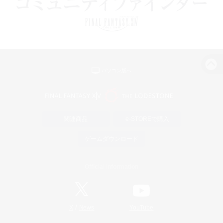
パソコン版へ
関連商品
e-STOREで購入
ゲームダウンロード
Official Information
/
X
News
YouTube