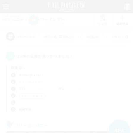
リスト
募集作成
#初心者/若葉歓迎
#絶挑戦
#零式挑戦
アピールタグ
23件の募集が見つかりました！
指定なし
Anima (Mana)
フリーカンパニー
平日
週末
＃なんでも楽しむ
使用言語
フリーカンパニー
NEW