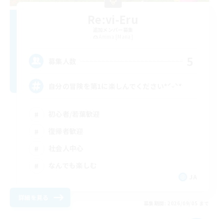
Re:vi-Eru
追加メンバー募集
Anima [Mana]
5
募集人数
自分の冒険を第1に楽しんでください*ˊᵕˋ*
初心者/若葉歓迎
復帰者歓迎
社会人中心
なんでも楽しむ
JA
詳細を見る
募集期間: 2026/09/05 まで