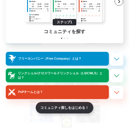
体験歓迎
なんでも楽しむ
まったりゆっくり楽しむ
ステップ1
JA
コミュニティを探す
詳細を見る
募集期間: 2026/09/03 まで
フリーカンパニー
フリーカンパニー（Free Company）とは？
NEW
リンクシェル/クロスワールドリンクシェル（LS/CWLS）と
は？
PvPチームとは？
コミュニティ探しをはじめる！