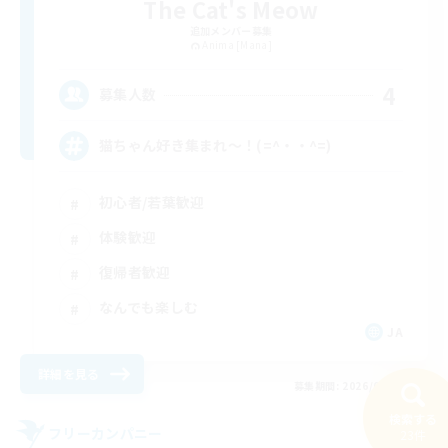
The Cat's Meow
追加メンバー募集
Anima [Mana]
4
募集人数
猫ちゃん好き集まれ～！(=^・・^=)
初心者/若葉歓迎
体験歓迎
復帰者歓迎
なんでも楽しむ
JA
詳細を見る
募集期間: 2026/08/14 まで
検索する
フリーカンパニー
23件