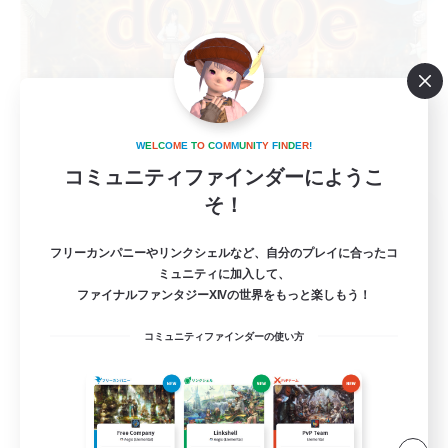
W
E
L
C
O
M
E
T
O
C
O
M
M
U
N
I
T
Y
F
I
N
D
E
R
!
コミュニティファインダーにようこ
そ！
Dancing on AoE
追加メンバー募集
フリーカンパニーやリンクシェルなど、自分のプレイに合ったコ
Anima [Mana]
ミュニティに加入して、
ファイナルファンタジーXIVの世界をもっと楽しもう！
10
募集人数
コミュニティファインダーの使い方
装備劣化低減と食事延長！
社会人中心