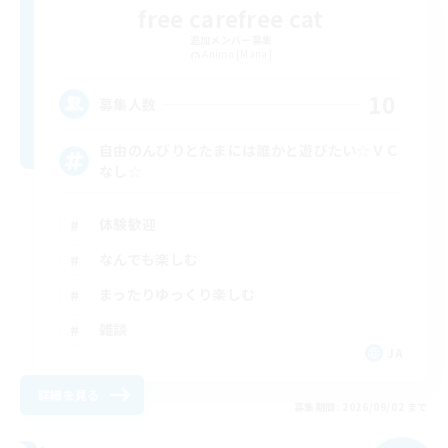
free carefree cat
追加メンバー募集
Anima [Mana]
10
募集人数
自由のんびりとたまには誰かと遊びたい☆ＶＣ
なし☆
体験歓迎
なんでも楽しむ
まったりゆっくり楽しむ
雑談
JA
詳細を見る
募集期間: 2026/09/02 まで