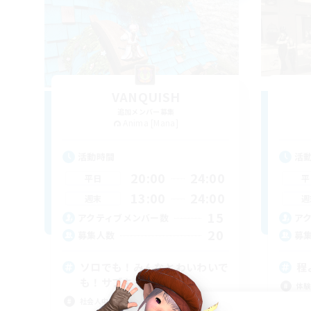
VANQUISH
追加メンバー募集
Anima [Mana]
活動時間
活
20:00
24:00
平日
平
13:00
24:00
週末
週
15
アクティブメンバー数
ア
20
募集人数
募
ソロでも！みんなとわいわいで
程
も！サブキャラ大歓迎！
体験
社会人中心
なん