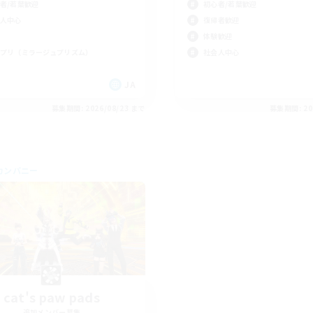
者/若葉歓迎
初心者/若葉歓迎
人中心
復帰者歓迎
体験歓迎
プリ（ミラージュプリズム）
社会人中心
JA
募集期間: 2026/08/23 まで
募集期間: 20
カンパニー
cat's paw pads
追加メンバー募集