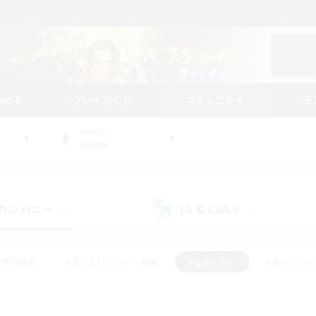
始める
プレイガイド
コミュニティ
ラ
WORLD
Anima
カンパニー
LS & CWLS
(18)
(86)
#零式挑戦
#立ち上げメンバー募集
#社会人中心
#まったり
#体験歓迎
#クラフター中心
#ギャザラー中心
#ロー
ング
#演奏
#ミラプリ（ミラージュプリズム）
#クリア目指