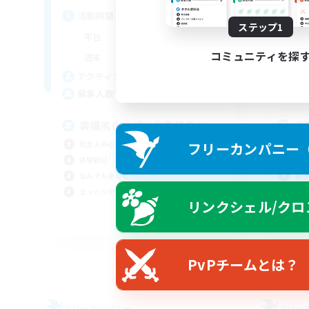
活動時間
活
ステップ1
20:00
3:00
平日
平
コミュニティを探
12:00
5:00
週末
週
8
アクティブメンバー数
ア
10
募集人数
募
装備劣化低減と食事延長！
手
フリーカンパニー（F
社会人中心
体験
体験歓迎
復帰
なんでも楽しむ
まっ
まったりゆっくり楽しむ
社会
リンクシェル/クロ
JA
募集期間: 2026/09/03 まで
PvPチームとは？
フリーカンパニー
フリー