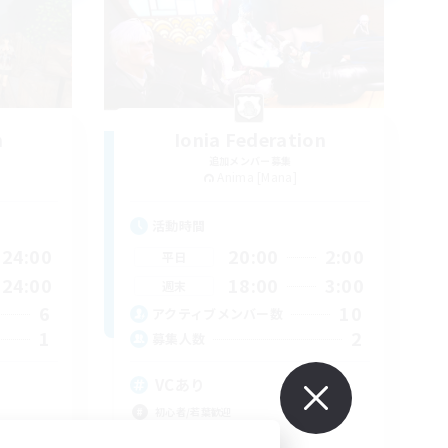
n
Ionia Federation
追加メンバー募集
Anima [Mana]
活動時間
24:00
20:00
2:00
平日
24:00
18:00
3:00
週末
6
10
アクティブメンバー数
1
2
募集人数
VCあり
初心者/若葉歓迎
なんでも楽しむ