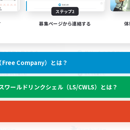
動時間
活動時間
ステップ2
0:00
4:00
21:00
日
平日
す
募集ページから連絡する
体
0:00
4:00
21:00
末
週末
5
クティブメンバー数
アクティブメンバー数
3
集人数
募集人数
取り足取り教えます
他ゲーもやります！
ree Company）とは？
歓迎
社会人中心
者歓迎
体験歓迎
たりゆっくり楽しむ
なんでも楽しむ
人中心
絶挑戦
スワールドリンクシェル（LS/CWLS）とは？
JA
募集期間: 2026/09/01 まで
募集期間: 20
カンパニー
フリーカンパニー