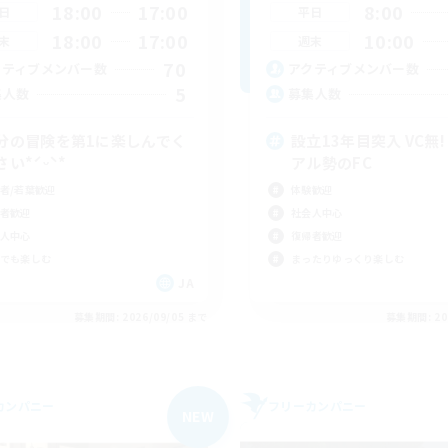
18:00
17:00
8:00
日
平日
18:00
17:00
10:00
末
週末
70
クティブメンバー数
アクティブメンバー数
5
集人数
募集人数
分の冒険を第1に楽しんでく
設立13年目突入 VC無!
さい*ˊᵕˋ*
アル勢のFC
者/若葉歓迎
体験歓迎
者歓迎
社会人中心
人中心
復帰者歓迎
でも楽しむ
まったりゆっくり楽しむ
JA
募集期間: 2026/09/05 まで
募集期間: 20
カンパニー
フリーカンパニー
NEW