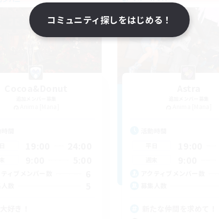
コミュニティ探しをはじめる！
Cocoa&Donut
Astra
追加メンバー募集
追加メンバー募集
Anima [Mana]
Anima [Mana]
動時間
活動時間
19:00
24:00
19:00
日
平日
9:00
5:00
9:00
末
週末
6
クティブメンバー数
アクティブメンバー数
5
集人数
募集人数
S大好き！
新たな仲間を求めて！