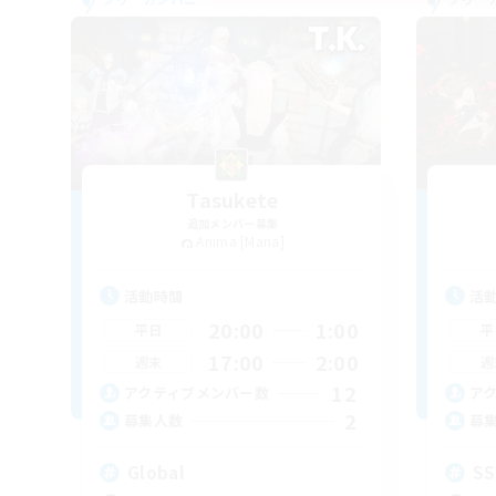
Tasukete
追加メンバー募集
Anima [Mana]
活動時間
活
20:00
1:00
平日
平
17:00
2:00
週末
週
12
アクティブメンバー数
ア
2
募集人数
募
Global
S