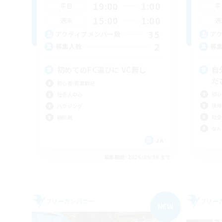
19:00
1:00
平日
平
15:00
1:00
週末
週
35
アクティブメンバー数
ア
2
募集人数
募
初めてのFC選びに VC無し
自
だ
初心者/若葉歓迎
初心
社会人中心
復帰
ハウジング
社会
極挑戦
なん
JA
募集期間: 2026/09/06 まで
フリーカンパニー
フリー
NEW