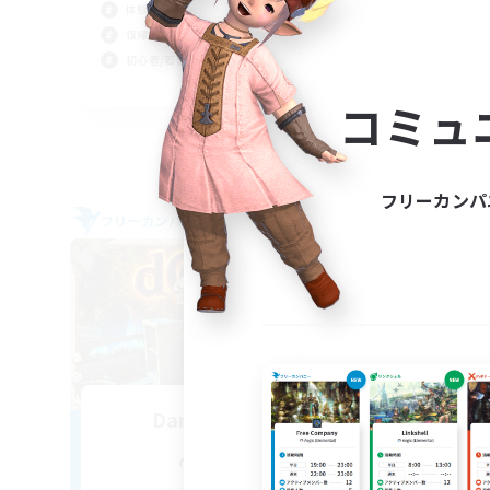
体験歓迎
社会
復帰者歓迎
初心
初心者/若葉歓迎
JA
コミュ
募集期間: 2026/09/04 まで
フリーカンパ
フリーカンパニー
フリー
NEW
Dancing on AoE
追加メンバー募集
Anima [Mana]