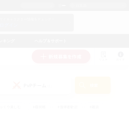
日本語
マイキャラクター情報をチェック！
ログイン
ンキング
ヘルプ＆サポート
新規募集を作成
リスト
ガイド
PvPチーム
検索
(1)
ゆっくり楽しむ
#極挑戦
#復帰者歓迎
#雑談
ルプレイ
#トレジャーハント
#レベリング
して頑張る
#プレイヤー主催イベント