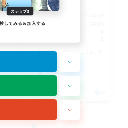
活動時間
ステップ3
2:00
21:00
24:00
平日
験してみる＆加入する
2:00
8:00
24:00
週末
7
4
アクティブメンバー数
5
2
募集人数
VC無し 低コストコミュニテ
ィ
社会人中心
なんでも楽しむ
初心者/若葉歓迎
体験歓迎
JA
JA
26/09/01 まで
募集期間: 2026/08/25 まで
フリーカンパニー