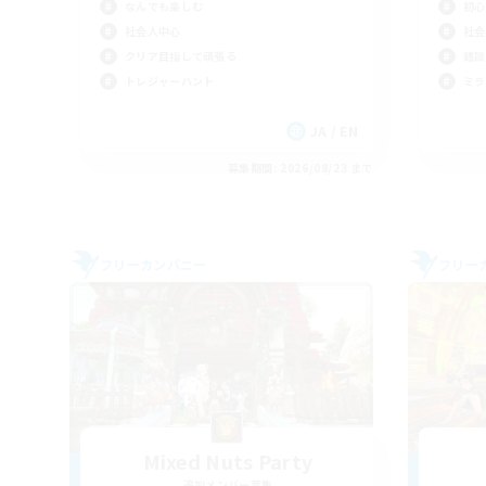
なんでも楽しむ
初心
社会人中心
社会
クリア目指して頑張る
雑談
トレジャーハント
ミラ
JA / EN
募集期間: 2026/08/23 まで
フリーカンパニー
フリー
Mixed Nuts Party
追加メンバー募集