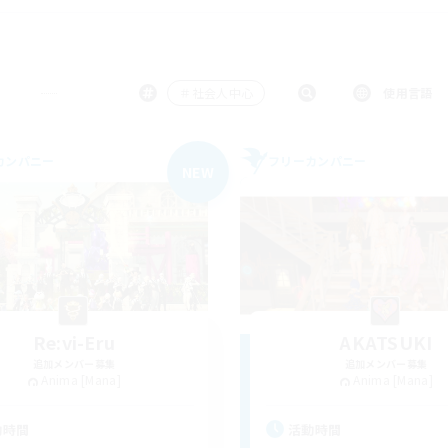
＃社会人中心
使用言語
カンパニー
フリーカンパニー
NEW
Re:vi-Eru
AKATSUKI
追加メンバー募集
追加メンバー募集
Anima [Mana]
Anima [Mana]
動時間
活動時間