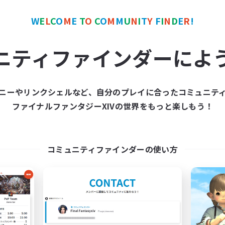
人中心
初心者/若葉歓迎
者/若葉歓迎
零式挑戦
W
E
L
C
O
M
E
T
O
C
O
M
M
U
N
I
T
Y
F
I
N
D
E
R
!
JA
ニティファインダーによ
募集期間: 2026/09/04 まで
募集期間: 20
ニーやリンクシェルなど、自分のプレイに合ったコミュニテ
カンパニー
フリーカンパニー
ファイナルファンタジーXIVの世界をもっと楽しもう！
NEW
コミュニティファインダーの使い方
House Keeper
Ojosama
追加メンバー募集
追加メンバー募集
Anima [Mana]
Anima [Mana]