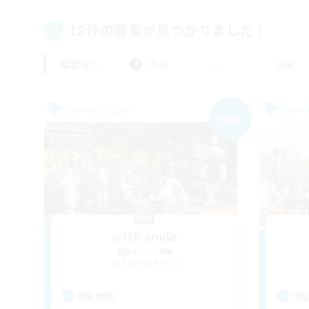
18件の募集が見つかりました！
指定なし
平日
週末
フリーカンパニー
フリー
NEW
with smile
追加メンバー募集
Anima [Mana]
活動時間
活