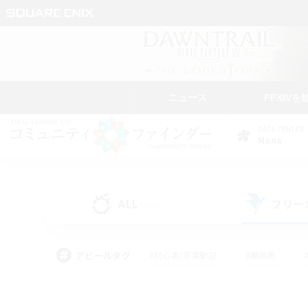
ニュース
FFXIVを
DATA CENTER
Mana
ALL
フリー
(105)
アピールタグ
#初心者/若葉歓迎
#絶挑戦
#モブハント
#学生中心
#なんでも楽しむ
#スクリーンショット撮影
#ハウジ