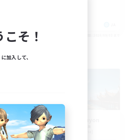
社会人中心
体験歓迎
JA
JA
うこそ！
26/09/04 まで
募集期間: 2026/09/03 まで
ィに加入して、
フリーカンパニー
NEW
Cosmo Canyon
追加メンバー募集
Anima [Mana]