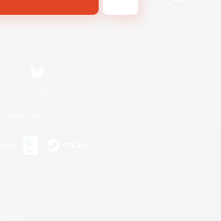
Bluesky
利用者情報の外部送信について
s or trademarks of Sony Interactive Entertainment Inc.
up of companies.
er countries.