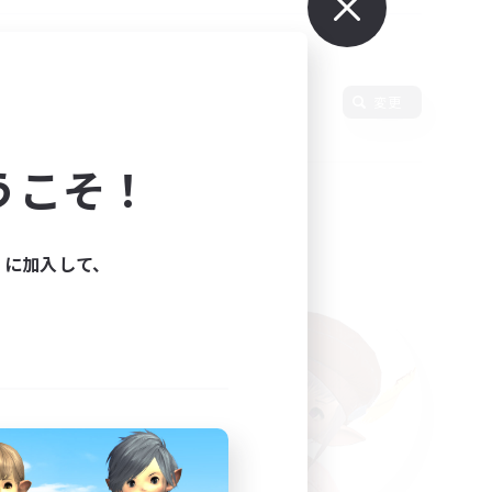
語
変更
うこそ！
ィに加入して、
た。