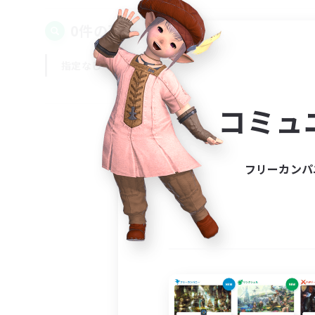
0件の募集が見つかりました！
指定なし
平日
週末
コミュ
フリーカンパ
募