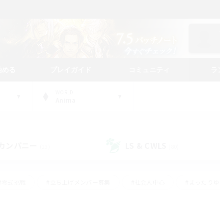
始める
プレイガイド
コミュニティ
ラ
WORLD
Anima
カンパニー
LS & CWLS
(23)
(80)
#零式挑戦
#立ち上げメンバー募集
#社会人中心
#まったり
#体験歓迎
#クラフター中心
#ギャザラー中心
#ロー
ング
#演奏
#ミラプリ（ミラージュプリズム）
#クリア目指