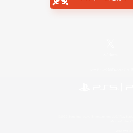
X
/
News
レーティング制度について
©2026 Sony Interactive Entertainment LLC."PlayStation
Microsoft, the 
Windows is e