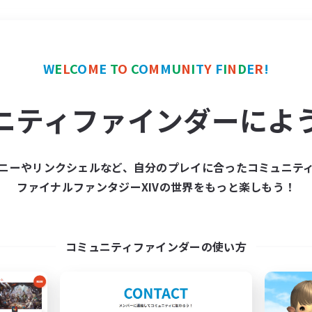
＃なんでも楽しむ
使用言
W
E
L
C
O
M
E
T
O
C
O
M
M
U
N
I
T
Y
F
I
N
D
E
R
!
ニティファインダーによ
ニーやリンクシェルなど、自分のプレイに合ったコミュニテ
ファイナルファンタジーXIVの世界をもっと楽しもう！
募集数 0件
集が見つかりませんでし
コミュニティファインダーの使い方
条件を変えて検索してみるでっす！