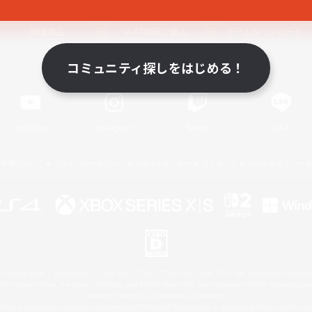
関連商品
e-STOREで購入
ゲームダウンロード
コミュニティ探しをはじめる！
Official Information
YouTube
Instagram
Twitch
LINE
著作権について
プライバシーポリシー
サポートセンター
ライセンス
ルール＆ポリシー
 Family Mark", "PlayStation", "PS5 logo", "PS5", "PS4 logo" and "PS4" are registered trademark
XBOX Sphere mark, the Series X|S logo and XBOX Series X|S are trademarks of the Microsoft gro
Nintendo Switch is a trademark of Nintendo.
ither a registered trademark or trademark of Microsoft Corporation in the United States and/or oth