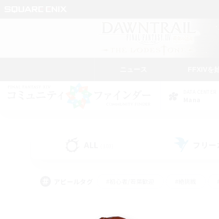
ニュース
FFXIVを
DATA CENTER
Mana
ALL
フリー
(103)
アピールタグ
#初心者/若葉歓迎
#絶挑戦
#モブハント
#学生中心
#なんでも楽しむ
#スクリーンショット撮影
#ハウジ