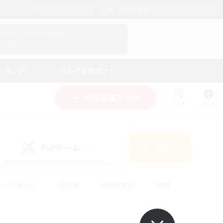
日本語
マイキャラクター情報をチェック！
ログイン
ンキング
ヘルプ＆サポート
新規募集を作成
リスト
ガイド
PvPチーム
検索
(0)
ゆっくり楽しむ
#極挑戦
#復帰者歓迎
#雑談
ルプレイ
#トレジャーハント
#レベリング
して頑張る
#プレイヤー主催イベント