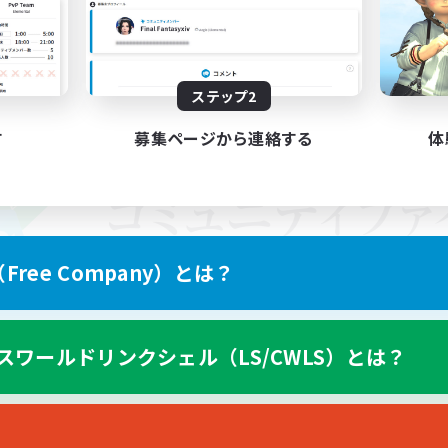
ステップ2
す
募集ページから連絡する
体
ree Company）とは？
スワールドリンクシェル（LS/CWLS）とは？
スマートフォン版へ