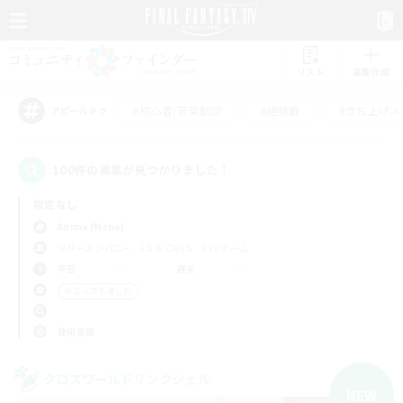
リスト
募集作成
#初心者/若葉歓迎
#絶挑戦
#立ち上げメ
アピールタグ
100件の募集が見つかりました！
指定なし
Anima (Mana)
フリーカンパニー
LS & CWLS
PvPチーム
平日
週末
＃なんでも楽しむ
使用言語
クロスワールドリンクシェル
NEW