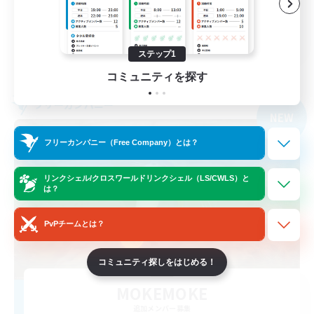
雑談
JA
ステップ1
詳細を見る
募集期間: 2026/09/07 まで
コミュニティを探す
フリーカンパニー
NEW
フリーカンパニー（Free Company）とは？
リンクシェル/クロスワールドリンクシェル（LS/CWLS）と
は？
PvPチームとは？
コミュニティ探しをはじめる！
MOKEMOKE
追加メンバー募集