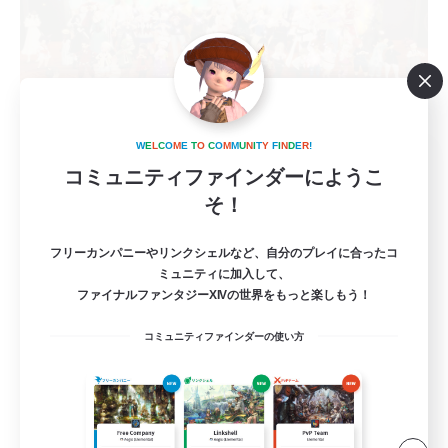
W
E
L
C
O
M
E
T
O
C
O
M
M
U
N
I
T
Y
F
I
N
D
E
R
!
KUMATAN - mana1 -
コミュニティファインダーにようこ
追加メンバー募集
Mana
そ！
64
募集人数
フリーカンパニーやリンクシェルなど、自分のプレイに合ったコ
ミュニティに加入して、
アクティブな方エンジョイ勢向け！(幽霊部員
ファイナルファンタジーXIVの世界をもっと楽しもう！
お断り)
コミュニティファインダーの使い方
まったりゆっくり楽しむ
なんでも楽しむ
スクリーンショット撮影