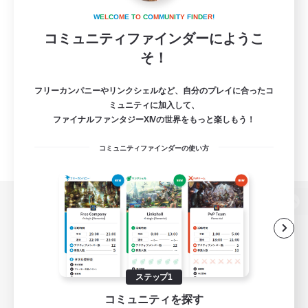
W
E
L
C
O
M
E
T
O
C
O
M
M
U
N
I
T
Y
F
I
N
D
E
R
!
コミュニティファインダーにようこ
そ！
フリーカンパニーやリンクシェルなど、自分のプレイに合ったコ
ミュニティに加入して、
ファイナルファンタジーXIVの世界をもっと楽しもう！
コミュニティファインダーの使い方
パソコン版へ
関連商品
e-STOREで購入
ステップ1
コミュニティを探す
ゲームダウンロード