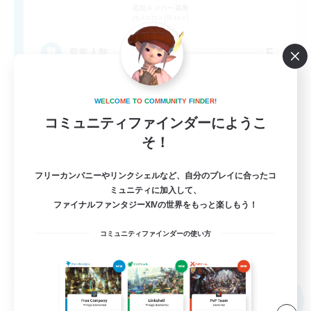
追加メンバー募集
Anima [Mana]
5
募集人数
VCあり、聞き専あり
W
E
L
C
O
M
E
T
O
C
O
M
M
U
N
I
T
Y
F
I
N
D
E
R
!
コミュニティファインダーにようこ
社会人中心
そ！
雑談
なんでも楽しむ
フリーカンパニーやリンクシェルなど、自分のプレイに合ったコ
ミュニティに加入して、
初心者/若葉歓迎
ファイナルファンタジーXIVの世界をもっと楽しもう！
JA
コミュニティファインダーの使い方
詳細を見る
募集期間: 2026/09/06 まで
フリーカンパニー
NEW