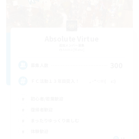
Absolute Virtue
追加メンバー募集
Anima [Mana]
300
募集人数
ＦＣ活動１３年目突入！ ｡･*･:≡( ε:)
初心者/若葉歓迎
復帰者歓迎
まったりゆっくり楽しむ
体験歓迎
JA