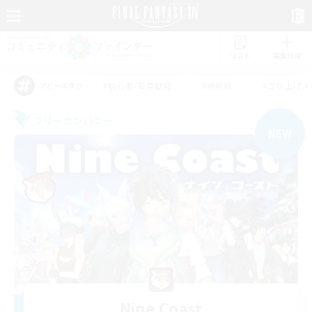
リスト
募集作成
#初心者/若葉歓迎
#絶挑戦
#立ち上げメ
アピールタグ
フリーカンパニー
NEW
Nine Coast