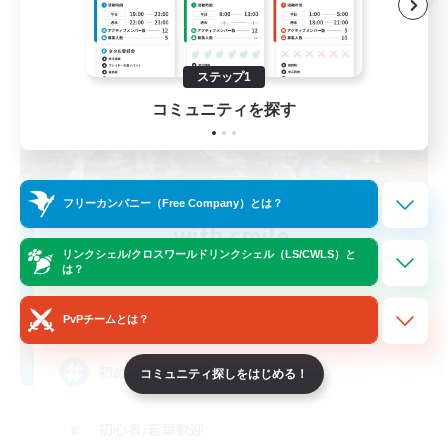
ステップ1
コミュニティを探す
フリーカンパニー（Free Company）とは？
with smile
リンクシェル/クロスワールドリンクシェル（LS/CWLS）と
追加メンバー募集
は？
Anima [Mana]
2
募集人数
PvPチームとは？
初めてのFC選びに VC無し
コミュニティ探しをはじめる！
初心者/若葉歓迎