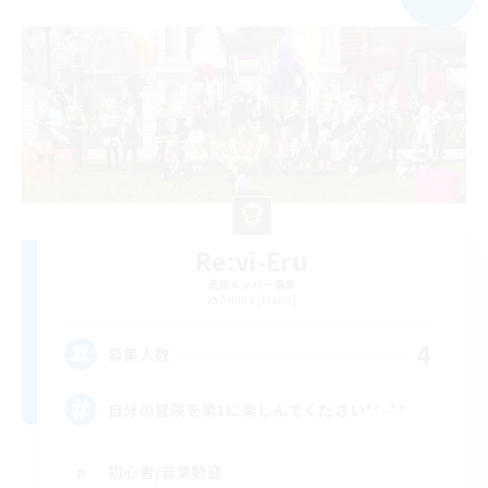
Re:vi-Eru
追加メンバー募集
Anima [Mana]
4
募集人数
自分の冒険を第1に楽しんでください*ˊᵕˋ*
初心者/若葉歓迎