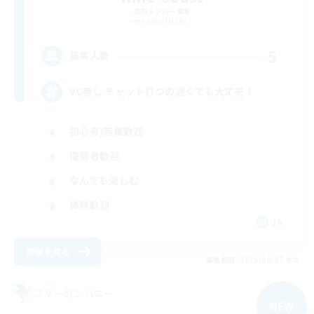
追加メンバー募集
Anima [Mana]
5
募集人数
VC無し チャット打つの遅くても大丈夫！
初心者/若葉歓迎
復帰者歓迎
なんでも楽しむ
体験歓迎
JA
詳細を見る
募集期間: 2026/09/07 まで
フリーカンパニー
NEW