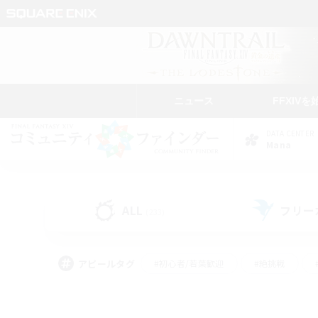
ニュース
FFXIVを
DATA CENTER
Mana
ALL
フリー
(233)
アピールタグ
#初心者/若葉歓迎
#絶挑戦
#雑談
#なんでも楽しむ
#学生中心
#
#スクリーンショット撮影
#ト