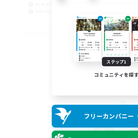
初心者/若葉歓迎
社会人中心
JA
募集期間: 2026/09/05 まで
ステップ1
コミュニティを探
フリーカンパニー（F