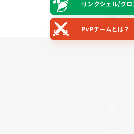
リンクシェル/クロ
PvPチームとは？
X
/
News
レーティング制度について