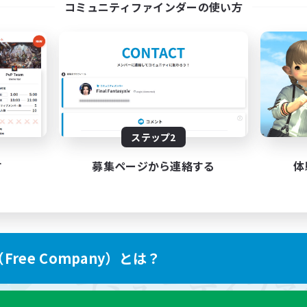
コミュニティファインダーの使い方
ステップ2
す
募集ページから連絡する
体
ree Company）とは？