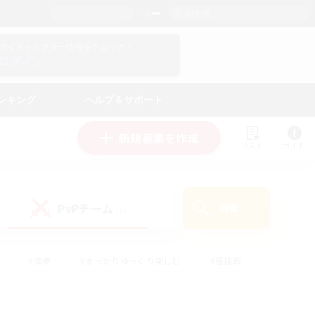
日本語
マイキャラクター情報をチェック！
ログイン
ンキング
ヘルプ＆サポート
新規募集を作成
リスト
ガイド
PvPチーム
検索
(1)
#演奏
#まったりゆっくり楽しむ
#極挑戦
#ハウジング
#レベリング
#クラフター中心
ズム）
#プレイヤー主催イベント