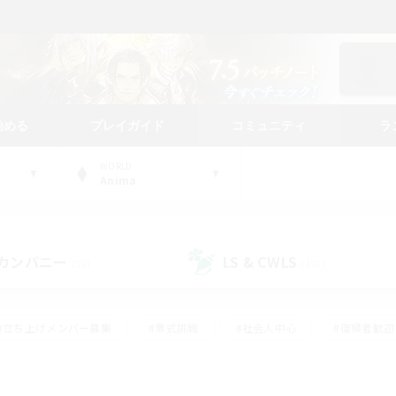
始める
プレイガイド
コミュニティ
ラ
WORLD
Anima
カンパニー
LS & CWLS
(39)
(193)
#立ち上げメンバー募集
#零式挑戦
#社会人中心
#復帰者歓迎
ギャザラー中心
#モブハント
#ロールプレイ
#体験歓迎
レジャーハント
#クリア目指して頑張る
#ミラプリ（ミラージュプリ