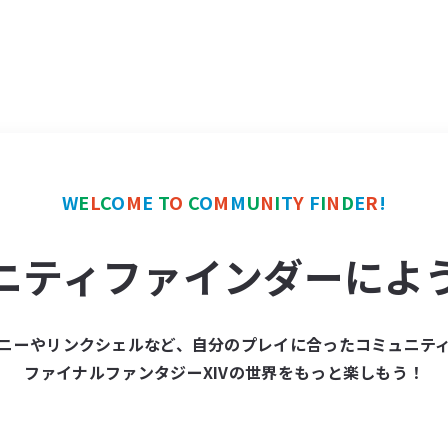
W
E
L
C
O
M
E
T
O
C
O
M
M
U
N
I
T
Y
F
I
N
D
E
R
!
ニティファインダーによ
ニーやリンクシェルなど、自分のプレイに合ったコミュニテ
ファイナルファンタジーXIVの世界をもっと楽しもう！