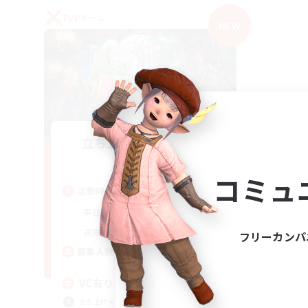
PvPチーム
NEW
立ち上げメンバー募集
Mana
コミュ
活動時間
21:00
2:00
平日
21:00
2:00
週末
フリーカンパ
2
募集人数
VC有り
立ち上げメンバー募集