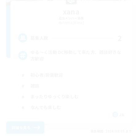
xana
追加メンバー募集
Anima [Mana]
2
募集人数
ゆる〜く活動 DC移動して来た方、雑談好きな
方歓迎
初心者/若葉歓迎
雑談
まったりゆっくり楽しむ
なんでも楽しむ
JA
詳細を見る
募集期間: 2026/09/05 まで