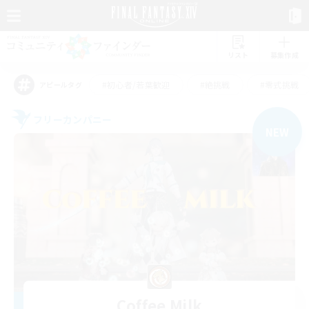
リスト
募集作成
#初心者/若葉歓迎
#絶挑戦
#零式挑戦
アピールタグ
フリーカンパニー
NEW
Coffee Milk