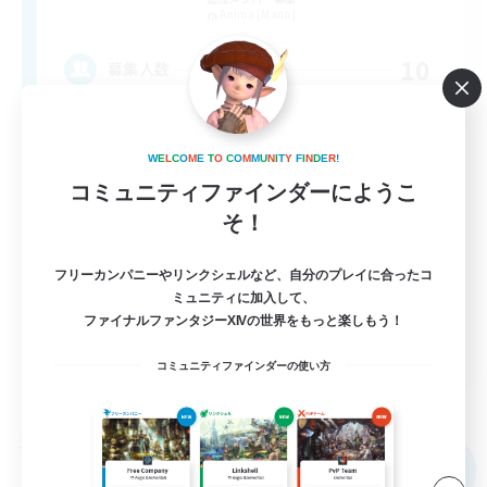
Anima [Mana]
10
募集人数
分からない。失敗した。その一言を安心して言
う為に
W
E
L
C
O
M
E
T
O
C
O
M
M
U
N
I
T
Y
F
I
N
D
E
R
!
コミュニティファインダーにようこ
初心者/若葉歓迎
そ！
体験歓迎
復帰者歓迎
フリーカンパニーやリンクシェルなど、自分のプレイに合ったコ
ミュニティに加入して、
まったりゆっくり楽しむ
ファイナルファンタジーXIVの世界をもっと楽しもう！
JA
コミュニティファインダーの使い方
詳細を見る
募集期間: 2026/09/05 まで
フリーカンパニー
NEW