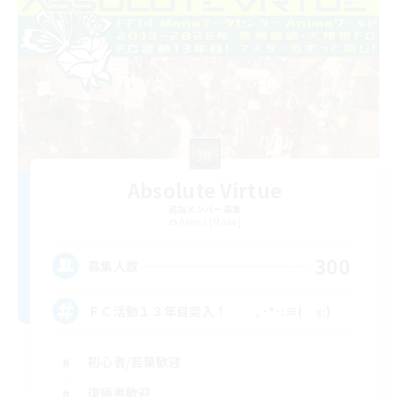
Absolute Virtue
追加メンバー募集
Anima [Mana]
300
募集人数
ＦＣ活動１３年目突入！ ｡･*･:≡( ε:)
初心者/若葉歓迎
復帰者歓迎