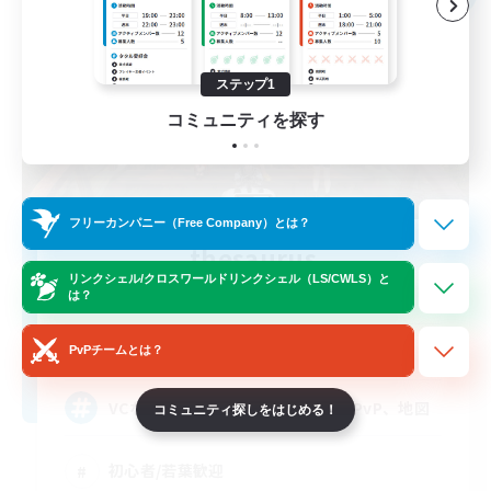
ステップ1
コミュニティを探す
フリーカンパニー（Free Company）とは？
thesaurus
リンクシェル/クロスワールドリンクシェル（LS/CWLS）と
追加メンバー募集
は？
Anima [Mana]
3
募集人数
PvPチームとは？
VCなし、のんびりと楽しむ、SS、PvP、地図
コミュニティ探しをはじめる！
初心者/若葉歓迎