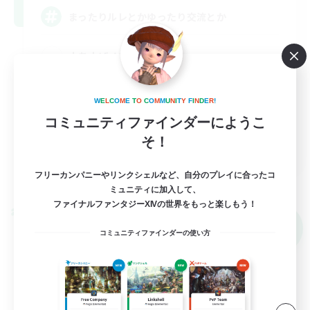
まったりルレとかゆったり交流とか
立ち上げメンバー募集
復帰者歓迎
W
E
L
C
O
M
E
T
O
C
O
M
M
U
N
I
T
Y
F
I
N
D
E
R
!
まったりゆっくり楽しむ
コミュニティファインダーにようこ
雑談
そ！
JA
詳細を見る
フリーカンパニーやリンクシェルなど、自分のプレイに合ったコ
募集期間: 2026/09/07 まで
ミュニティに加入して、
ファイナルファンタジーXIVの世界をもっと楽しもう！
クロスワールドリンクシェル
NEW
コミュニティファインダーの使い方