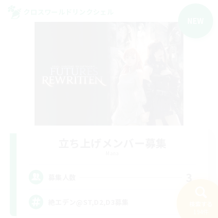
クロスワールドリンクシェル
NEW
立ち上げメンバー募集
Mana
3
募集人数
絶エデン@ST,D2,D3募集
検索する
194件