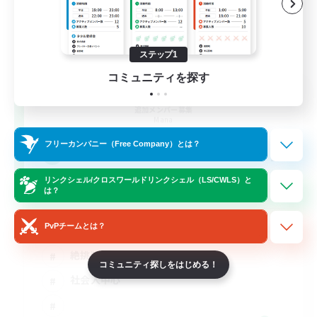
ステップ1
コミュニティを探す
Dragonsbane
追加メンバー募集
Mana
フリーカンパニー（Free Company）とは？
2
募集人数
リンクシェル/クロスワールドリンクシェル（LS/CWLS）と
絶竜詩戦争
は？
PvPチームとは？
立ち上げメンバー募集
絶挑戦
コミュニティ探しをはじめる！
社会人中心