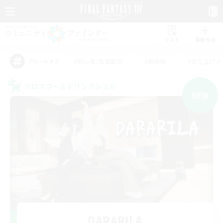
リスト
募集作成
#初心者/若葉歓迎
#絶挑戦
#立ち上げメ
アピールタグ
クロスワールドリンクシェル
NEW
DARARILA