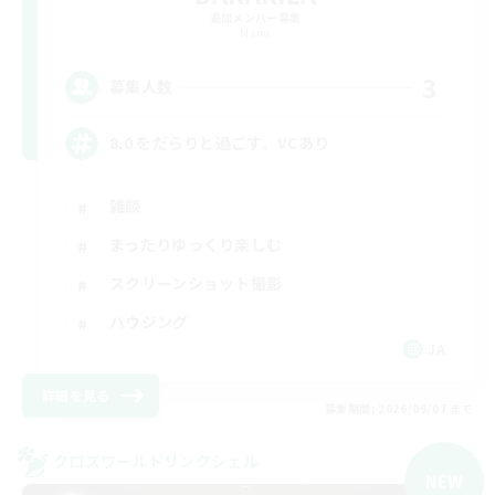
追加メンバー募集
Mana
3
募集人数
8.0 をだらりと過ごす。VCあり
雑談
まったりゆっくり楽しむ
スクリーンショット撮影
ハウジング
JA
詳細を見る
募集期間: 2026/09/07 まで
クロスワールドリンクシェル
NEW