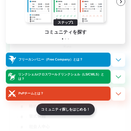
ステップ1
コミュニティを探す
立ち上げメンバー募集
Mana
10
フリーカンパニー（Free Company）とは？
募集人数
基本VCなし！戦闘苦手ギミック不安歓迎！極
リンクシェル/クロスワールドリンクシェル（LS/CWLS）と
は？
と零式
PvPチームとは？
立ち上げメンバー募集
極挑戦
コミュニティ探しをはじめる！
零式挑戦
社会人中心