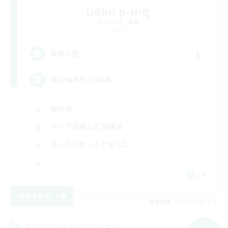
Goku p-u-q
追加メンバー募集
Mana
1
募集人数
黄金極周回 D3募集
極挑戦
クリア目指して頑張る
まったりゆっくり楽しむ
JA
詳細を見る
募集期間: 2026/09/07 まで
クロスワールドリンクシェル