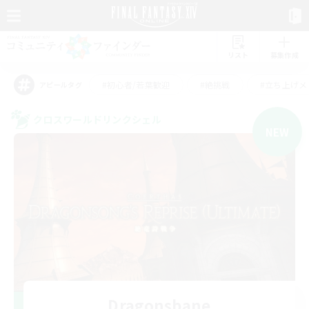
リスト
募集作成
#初心者/若葉歓迎
#絶挑戦
#立ち上げメ
アピールタグ
クロスワールドリンクシェル
NEW
Dragonsbane