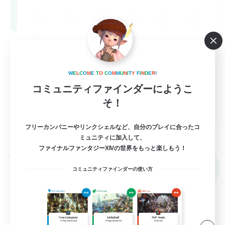
立ち上げメンバー募集
雑談
W
E
L
C
O
M
E
T
O
C
O
M
M
U
N
I
T
Y
F
I
N
D
E
R
!
クリア目指して頑張る
コミュニティファインダーにようこ
なんでも楽しむ
そ！
JA
フリーカンパニーやリンクシェルなど、自分のプレイに合ったコ
詳細を見る
募集期間: 2026/09/07 まで
ミュニティに加入して、
ファイナルファンタジーXIVの世界をもっと楽しもう！
クロスワールドリンクシェル
NEW
コミュニティファインダーの使い方