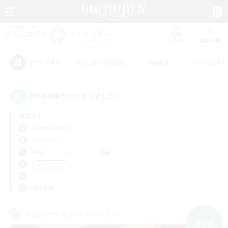
リスト
募集作成
#初心者/若葉歓迎
#絶挑戦
#立ち上げメ
アピールタグ
4件の募集が見つかりました！
指定なし
Anima (Mana)
LS & CWLS
平日
週末
＃ハウジング
使用言語
クロスワールドリンクシェル
NEW