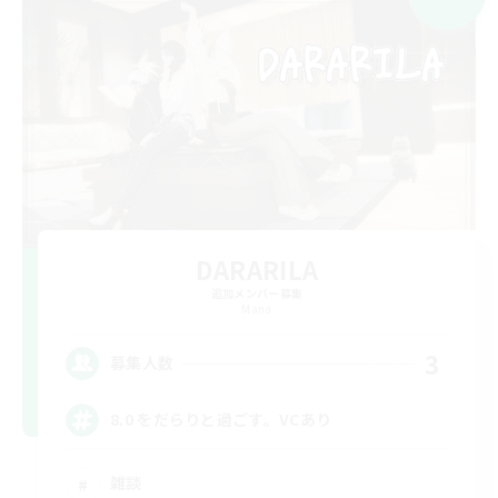
DARARILA
追加メンバー募集
Mana
3
募集人数
8.0 をだらりと過ごす。VCあり
雑談