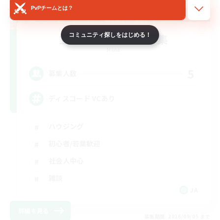
PvPチームとは？
立ち上げメンバー募集
コミュニティ探しをはじめる！
Mana
5
募集人数
ディスコード VCあり
ハウジング
初心者/若葉歓迎
社会人中心
雑談
JA
詳細を見る
募集期間: 2026/09/05 まで