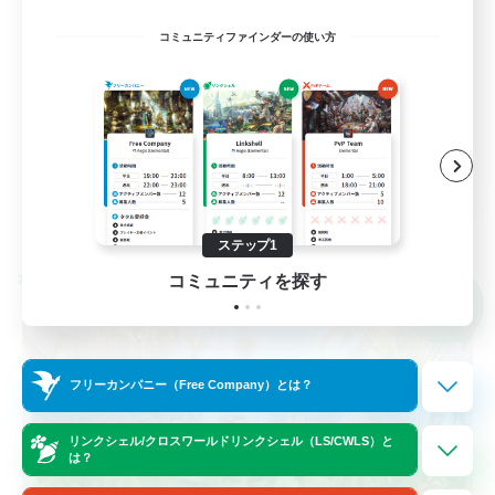
立ち上げメンバー募集
コミュニティファインダーの使い方
なんでも楽しむ
プレイヤー主催イベント
ハウジング
JA
詳細を見る
募集期間: 2026/09/06 まで
ステップ1
コミュニティを探す
クロスワールドリンクシェル
NEW
フリーカンパニー（Free Company）とは？
リンクシェル/クロスワールドリンクシェル（LS/CWLS）と
は？