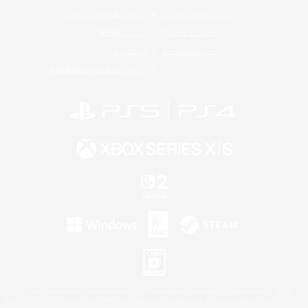
レーティング制度について
プライバシーポリシー
著作権について
サポートセンター
ライセンス
ルール＆ポリシー
利用者情報の外部送信について
©2026 Sony Interactive Entertainment LLC."PlayStation Family Mark", "PlayStation", "PS5
logo", "PS5", "PS4 logo" and "PS4" are registered trademarks or trademarks of Sony