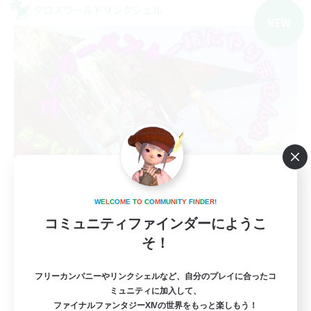
クロスワールドリンクシェル
NEW
Organic Caf Freresh
W
E
L
C
O
M
E
T
O
C
O
M
M
U
N
I
T
Y
F
I
N
D
E
R
!
追加メンバー募集
Mana
コミュニティファインダーにようこ
そ！
2
募集人数
フリーカンパニーやリンクシェルなど、自分のプレイに合ったコ
ユーザーイベント立ち上げメンバー募集
ミュニティに加入して、
ファイナルファンタジーXIVの世界をもっと楽しもう！