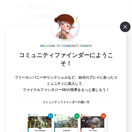
社会人中心
クリア目指して頑張る
トレジャーハント
JA / EN
詳細を見る
W
E
L
C
O
M
E
T
O
C
O
M
M
U
N
I
T
Y
F
I
N
D
E
R
!
募集期間: 2026/09/08 まで
コミュニティファインダーにようこ
そ！
フリーカンパニーやリンクシェルなど、自分のプレイに合ったコ
ミュニティに加入して、
ファイナルファンタジーXIVの世界をもっと楽しもう！
コミュニティファインダーの使い方