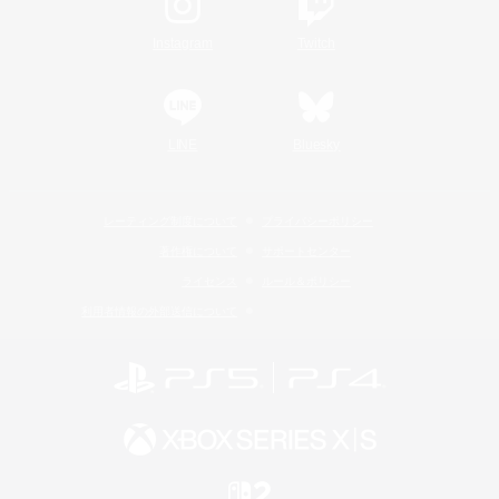
Instagram
Twitch
LINE
Bluesky
レーティング制度について
プライバシーポリシー
著作権について
サポートセンター
ライセンス
ルール＆ポリシー
利用者情報の外部送信について