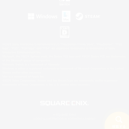
©2026 Sony Interactive Entertainment LLC."PlayStation Family Mark", "PlayStation", "PS5
logo", "PS5", "PS4 logo" and "PS4" are registered trademarks or trademarks of Sony
Interactive Entertainment Inc.
Microsoft, the XBOX Sphere mark, the Series X|S logo and XBOX Series X|S are trademarks
of the Microsoft group of companies.
Nintendo Switch is a trademark of Nintendo.
Windows is either a registered trademark or trademark of Microsoft Corporation in the United
States and/or other countries.
Mac is a trademark of Apple Inc.
©2026 Valve Corporation. Steam and the Steam logo are trademarks and/or registered
trademarks of Valve Corporation in the U.S. and/or other countries.
© SQUARE ENIX
LOGO ILLUSTRATION:© YOSHITAKA AMANO
検索する