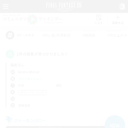
リスト
募集作成
#初心者/若葉歓迎
#絶挑戦
#立ち上げメ
アピールタグ
1件の募集が見つかりました！
指定なし
Anima (Mana)
フリーカンパニー
平日
週末
＃トレジャーハント
使用言語
フリーカンパニー
NEW