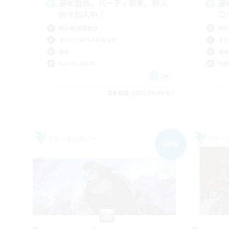
基本自由、パーティ募集、新人
基
続々加入中！
コ
初心者/若葉歓迎
初心
まったりゆっくり楽しむ
まっ
雑談
復帰
なんでも楽しむ
社会
JA
募集期間: 2026/09/06 まで
フリーカンパニー
フリー
NEW