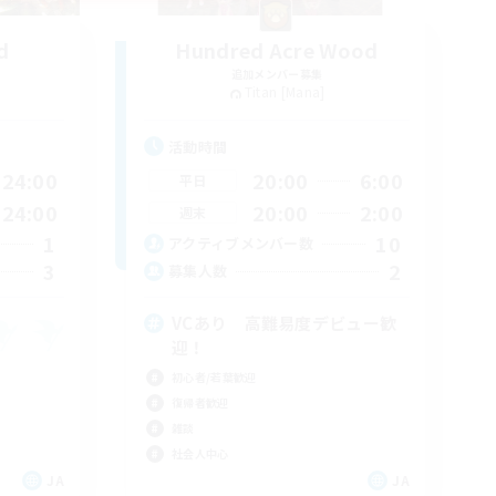
d
Hundred Acre Wood
追加メンバー募集
Titan [Mana]
活動時間
24:00
20:00
6:00
平日
24:00
20:00
2:00
週末
1
10
アクティブメンバー数
3
2
募集人数
VCあり 高難易度デビュー歓
迎！
初心者/若葉歓迎
復帰者歓迎
雑談
社会人中心
JA
JA