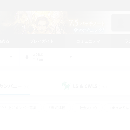
始める
プレイガイド
コミュニティ
ラ
WORLD
Titan
カンパニー
LS & CWLS
(34)
(192)
#立ち上げメンバー募集
#零式挑戦
#社会人中心
#まったり
体験歓迎
#クラフター中心
#ロールプレイ
#ギャザラー中心
ージュプリズム）
#スクリーンショット撮影
#クリア目指して頑張る