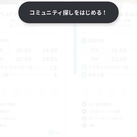
コミュニティ探しをはじめる！
PLAY WITH US:EX
Nameless Ban
追加メンバー募集
追加メンバー募集
Titan [Mana]
Titan [Mana]
動時間
活動時間
20:00
24:00
21:00
日
平日
20:00
24:00
12:00
末
週末
12
クティブメンバー数
アクティブメンバー数
4
集人数
募集人数
者/若葉歓迎
初心者/若葉歓迎
者歓迎
立ち上げメンバー募集
でも楽しむ
まったりゆっくり楽しむ
歓迎
雑談
JA