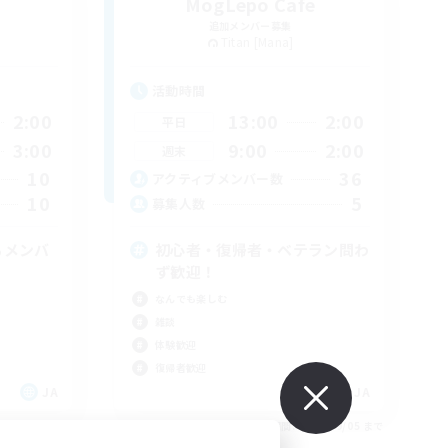
MogLepo Cafe
追加メンバー募集
Titan [Mana]
活動時間
2:00
13:00
2:00
平日
3:00
9:00
2:00
週末
10
36
アクティブメンバー数
10
5
募集人数
るメンバ
初心者・復帰者・ベテラン問わ
ず歓迎！
なんでも楽しむ
雑談
体験歓迎
復帰者歓迎
JA
JA
26/09/05 まで
募集期間: 2026/09/05 まで