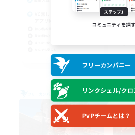
3
募集人数
募
ステップ1
VC無し #カジュアル向け #公式
Ｖ
アプリ利用
社会
コミュニティを探
初心者/若葉歓迎
初心
復帰者歓迎
復帰
まったりゆっくり楽しむ
まっ
なんでも楽しむ
JA
フリーカンパニー（F
募集期間: 2026/09/04 まで
リンクシェル/クロ
フリーカンパニー
フリー
NEW
PvPチームとは？