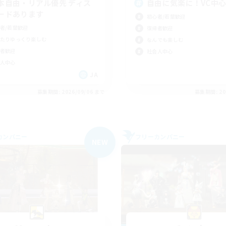
本自由・リアル優先 ディス
自由に気楽に！VC中
ードあります
初心者/若葉歓迎
者/若葉歓迎
復帰者歓迎
たりゆっくり楽しむ
なんでも楽しむ
者歓迎
社会人中心
人中心
JA
募集期間: 2026/09/06 まで
募集期間: 20
カンパニー
フリーカンパニー
NEW