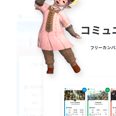
フリーカンパニー
フリー
NEW
コミュ
フリーカンパ
Fly Me To The Moon
追加メンバー募集
Titan [Mana]
活動時間
活
21:00
24:00
平日
平
21:00
24:00
週末
週
10
アクティブメンバー数
ア