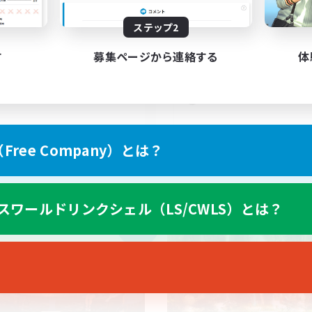
4
集人数
募集人数
ステップ2
Ｃなし
VC有！たのしいFCで
人中心
初心者/若葉歓迎
す
募集ページから連絡する
体
者/若葉歓迎
社会人中心
者歓迎
なんでも楽しむ
たりゆっくり楽しむ
スクリーンショット撮影
JA
ree Company）とは？
募集期間: 2026/09/04 まで
募集期間: 20
スワールドリンクシェル（LS/CWLS）とは？
カンパニー
フリーカンパニー
NEW