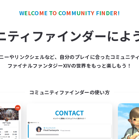
W
E
L
C
O
M
E
T
O
C
O
M
M
U
N
I
T
Y
F
I
N
D
E
R
!
カンパニー
フリーカンパニー
NEW
ニティファインダーによ
ニーやリンクシェルなど、自分のプレイに合ったコミュニテ
ファイナルファンタジーXIVの世界をもっと楽しもう！
Calme Espace
pri&qa
追加メンバー募集
追加メンバー募集
Titan [Mana]
Titan [Mana]
コミュニティファインダーの使い方
動時間
活動時間
12:00
24:00
19:00
日
平日
12:00
24:00
8:00
末
週末
7
クティブメンバー数
アクティブメンバー数