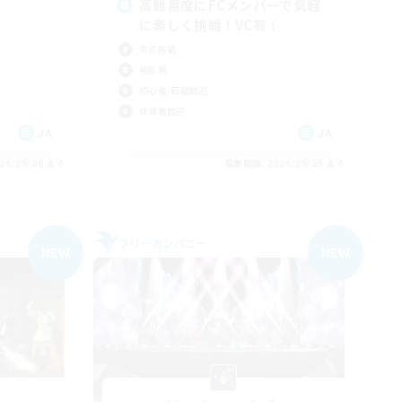
心
高難易度にFCメンバーで気軽
に楽しく挑戦！VC有！
零式挑戦
極挑戦
初心者/若葉歓迎
復帰者歓迎
JA
JA
26/09/06 まで
募集期間: 2026/09/05 まで
フリーカンパニー
NEW
NEW