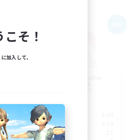
フリーカンパニー
NEW
NEW
うこそ！
ィに加入して、
Lalafell Paradise
追加メンバー募集
Titan [Mana]
活動時間
2:00
18:00
1:00
平日
4:00
10:00
2:00
週末
16
25
アクティブメンバー数