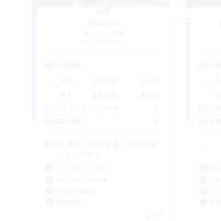
Mikoro
追加メンバー募集
Titan [Mana]
活動時間
活
21:00
1:00
平日
平
18:00
1:00
週末
週
2
アクティブメンバー数
ア
3
募集人数
募
VC無し！挨拶自由！気楽にモ
ットーです！
まったりゆっくり楽しむ
初心
立ち上げメンバー募集
復帰
初心者/若葉歓迎
なん
復帰者歓迎
体験
JA