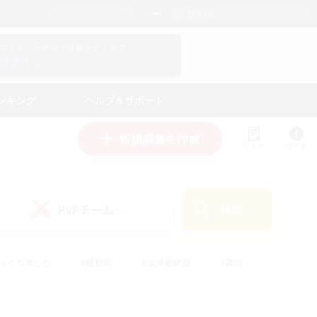
日本語
マイキャラクター情報をチェック！
ログイン
ンキング
ヘルプ＆サポート
新規募集を作成
リスト
ガイド
PvPチーム
検索
(1)
ゆっくり楽しむ
#極挑戦
#復帰者歓迎
#雑談
#ハウジング
#トレジャーハント
#レベリング
#プレイヤー主催イベント