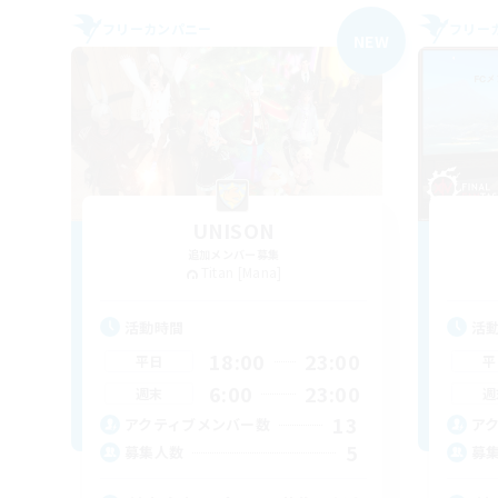
フリーカンパニー
フリー
NEW
UNISON
追加メンバー募集
Titan [Mana]
活動時間
活
18:00
23:00
平日
平
6:00
23:00
週末
週
13
アクティブメンバー数
ア
5
募集人数
募