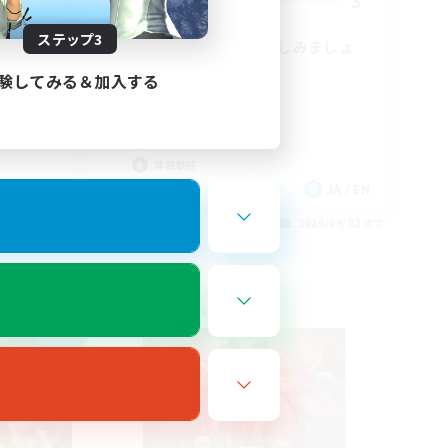
100
3
募集人数
ステップ3
す
わいわい一緒に楽しみましょ
う！
験してみる＆加入する
社会人中心
なんでも楽しむ
復帰者歓迎
体験歓迎
JA
JA / EN
26/09/03 まで
募集期間: 2026/09/02 まで
フリーカンパニー
NEW