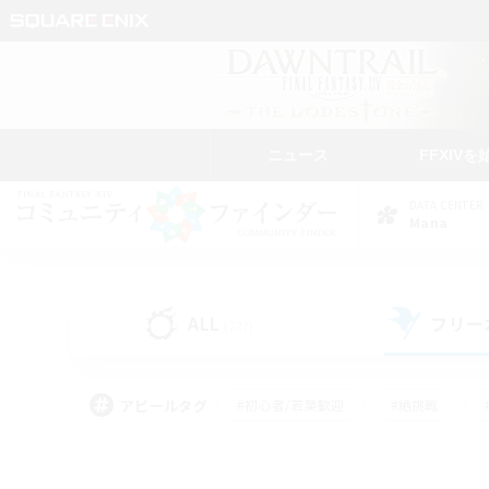
ニュース
FFXIVを
DATA CENTER
Mana
ALL
フリー
(227)
アピールタグ
#初心者/若葉歓迎
#絶挑戦
#学生中心
#なんでも楽しむ
#モブハント
#
#演奏
#ミラプリ（ミラ