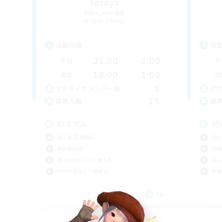
Toraya
追加メンバー募集
Titan [Mana]
活動時間
活
21:00
1:00
平日
平
18:00
1:00
週末
週
8
アクティブメンバー数
ア
15
募集人数
募
ロスガル
初
初心者/若葉歓迎
初心
復帰者歓迎
復帰
まったりゆっくり楽しむ
なん
クリア目指して頑張る
体験
JA
募集期間: 2026/09/05 まで