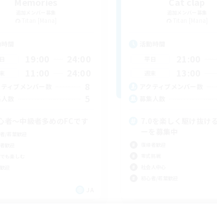
Memories
Cat clap
追加メンバー募集
追加メンバー募集
Titan [Mana]
Titan [Mana]
動時間
活動時間
19:00
24:00
21:00
日
平日
11:00
24:00
13:00
末
週末
8
クティブメンバー数
アクティブメンバー数
5
集人数
募集人数
心者〜中級者多めのFCです
7.0を楽しく駆け抜け
ーを募集中
者/若葉歓迎
復帰者歓迎
者歓迎
零式挑戦
でも楽しむ
社会人中心
歓迎
初心者/若葉歓迎
JA
募集期間: 2026/09/05 まで
募集期間: 20