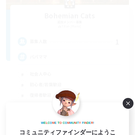
Bohemian Cats
追加メンバー募集
Titan [Mana]
1
募集人数
パパママ
社会人中心
初心者/若葉歓迎
復帰者歓迎
極挑戦
JA
W
E
L
C
O
M
E
T
O
C
O
M
M
U
N
I
T
Y
F
I
N
D
E
R
!
詳細を見る
募集期間: 2026/08/23 まで
コミュニティファインダーにようこ