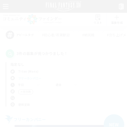
リスト
募集作成
#初心者/若葉歓迎
#絶挑戦
#立ち上げメ
アピールタグ
3件の募集が見つかりました！
指定なし
Titan (Mana)
フリーカンパニー
平日
週末
＃極挑戦
使用言語
フリーカンパニー
NEW