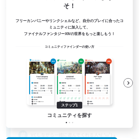
そ！
フリーカンパニー
フリーカンパニーやリンクシェルなど、自分のプレイに合ったコ
ミュニティに加入して、
ファイナルファンタジーXIVの世界をもっと楽しもう！
コミュニティファインダーの使い方
ChocoboClub
追加メンバー募集
Titan [Mana]
ステップ1
コミュニティを探す
3
募集人数
VCしながら一緒に遊んでくれる人٩( 'ω') و