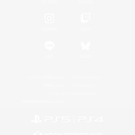
/
X
News
YouTube
Instagram
Twitch
LINE
Bluesky
レーティング制度について
プライバシーポリシー
著作権について
サポートセンター
ライセンス
ルール＆ポリシー
利用者情報の外部送信について