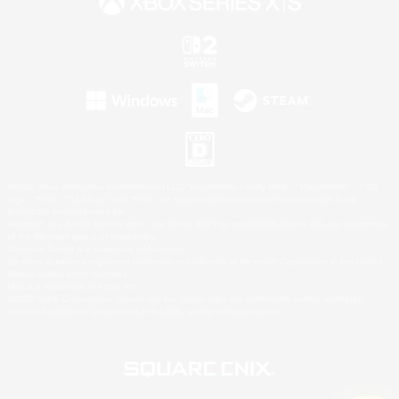
©2026 Sony Interactive Entertainment LLC."PlayStation Family Mark", "PlayStation", "PS5
logo", "PS5", "PS4 logo" and "PS4" are registered trademarks or trademarks of Sony
Interactive Entertainment Inc.
Microsoft, the XBOX Sphere mark, the Series X|S logo and XBOX Series X|S are trademarks
of the Microsoft group of companies.
Nintendo Switch is a trademark of Nintendo.
Windows is either a registered trademark or trademark of Microsoft Corporation in the United
States and/or other countries.
Mac is a trademark of Apple Inc.
©2026 Valve Corporation. Steam and the Steam logo are trademarks and/or registered
trademarks of Valve Corporation in the U.S. and/or other countries.