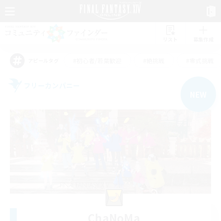
リスト
募集作成
#初心者/若葉歓迎
#絶挑戦
#零式挑戦
アピールタグ
フリーカンパニー
NEW
ChaNoMa