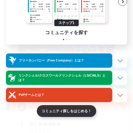
ステップ1
コミュニティを探す
フリーカンパニー（Free Company）とは？
pri&qa
追加メンバー募集
リンクシェル/クロスワールドリンクシェル（LS/CWLS）と
Titan [Mana]
は？
100
募集人数
PvPチームとは？
VC有！たのしいFCです
コミュニティ探しをはじめる！
初心者/若葉歓迎