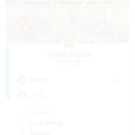
Calme Espace
追加メンバー募集
Titan [Mana]
4
募集人数
ＶＣなし
社会人中心
初心者/若葉歓迎
復帰者歓迎