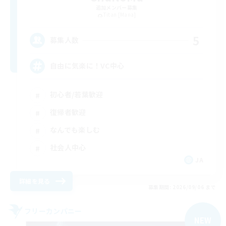
追加メンバー募集
Titan [Mana]
5
募集人数
自由に気楽に！VC中心
初心者/若葉歓迎
復帰者歓迎
なんでも楽しむ
社会人中心
JA
詳細を見る
募集期間: 2026/09/06 まで
フリーカンパニー
NEW