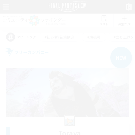
リスト
募集作成
#初心者/若葉歓迎
#絶挑戦
#立ち上げメ
アピールタグ
フリーカンパニー
NEW
Toraya