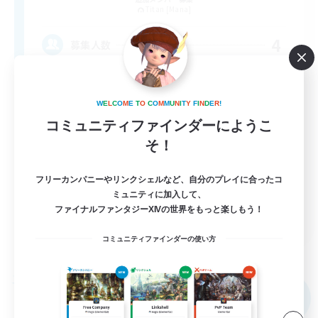
Titan [Mana]
4
募集人数
ＶＣなし
W
E
L
C
O
M
E
T
O
C
O
M
M
U
N
I
T
Y
F
I
N
D
E
R
!
社会人中心
コミュニティファインダーにようこ
そ！
初心者/若葉歓迎
復帰者歓迎
フリーカンパニーやリンクシェルなど、自分のプレイに合ったコ
まったりゆっくり楽しむ
ミュニティに加入して、
ファイナルファンタジーXIVの世界をもっと楽しもう！
JA
コミュニティファインダーの使い方
詳細を見る
募集期間: 2026/09/04 まで
フリーカンパニー
NEW