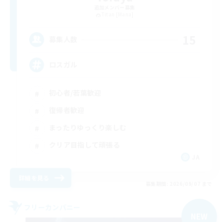
追加メンバー募集
Titan [Mana]
15
募集人数
ロスガル
初心者/若葉歓迎
復帰者歓迎
まったりゆっくり楽しむ
クリア目指して頑張る
JA
詳細を見る
募集期間: 2026/09/07 まで
フリーカンパニー
NEW