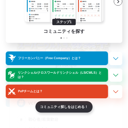
ステップ1
コミュニティを探す
フリーカンパニー（Free Company）とは？
pri&qa
追加メンバー募集
リンクシェル/クロスワールドリンクシェル（LS/CWLS）と
Titan [Mana]
は？
100
募集人数
PvPチームとは？
VC有！たのしいFCです
コミュニティ探しをはじめる！
初心者/若葉歓迎