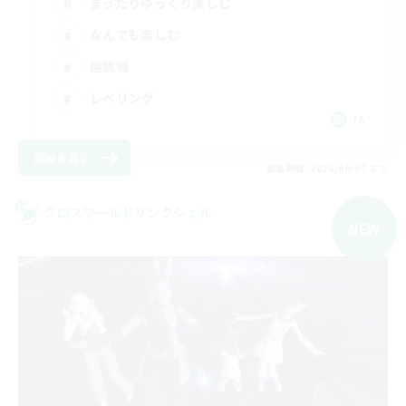
まったりゆっくり楽しむ
なんでも楽しむ
極挑戦
レベリング
JA
詳細を見る
募集期間: 2026/09/07 まで
クロスワールドリンクシェル
NEW