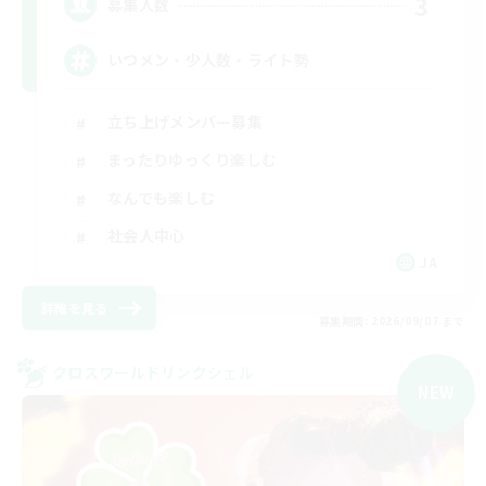
3
募集人数
いつメン・少人数・ライト勢
立ち上げメンバー募集
まったりゆっくり楽しむ
なんでも楽しむ
社会人中心
JA
詳細を見る
募集期間: 2026/09/07 まで
クロスワールドリンクシェル
NEW