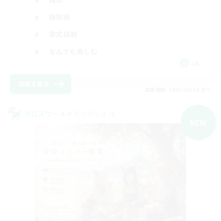
極挑戦
零式挑戦
なんでも楽しむ
JA
詳細を見る
募集期間: 2026/09/08 まで
クロスワールドリンクシェル
NEW