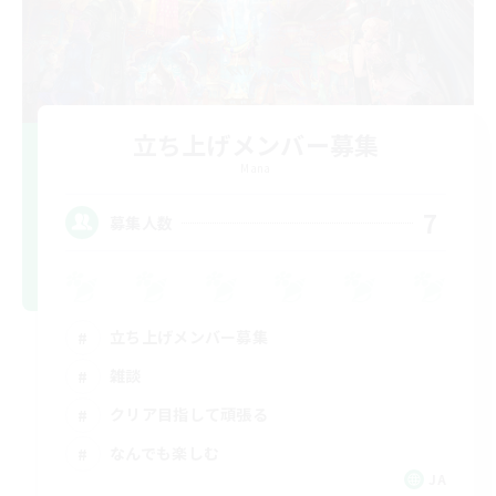
立ち上げメンバー募集
Mana
7
募集人数
立ち上げメンバー募集
雑談
クリア目指して頑張る
なんでも楽しむ
JA