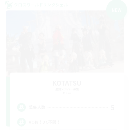
クロスワールドリンクシェル
NEW
KOTATSU
追加メンバー募集
Mana
5
募集人数
VC有！DC不問！