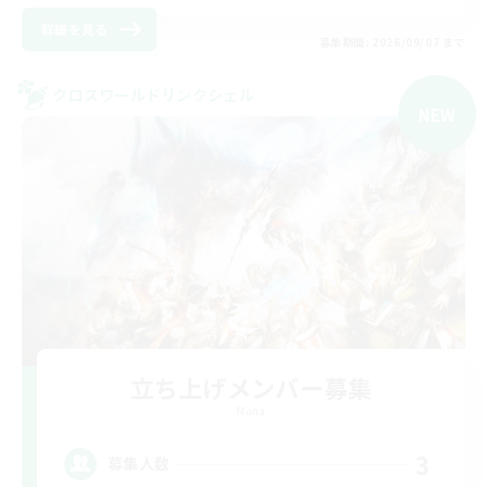
詳細を見る
募集期間: 2026/09/07 まで
クロスワールドリンクシェル
NEW
立ち上げメンバー募集
Mana
3
募集人数