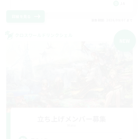
JA
詳細を見る
募集期間: 2026/09/07 まで
クロスワールドリンクシェル
NEW
立ち上げメンバー募集
Mana