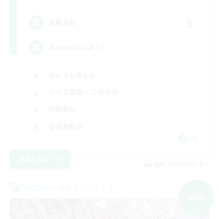
5
募集人数
discord(VCあり)
なんでも楽しむ
クリア目指して頑張る
体験歓迎
復帰者歓迎
JA
詳細を見る
募集期間: 2026/09/07 まで
クロスワールドリンクシェル
NEW