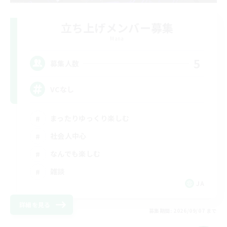
立ち上げメンバー募集
Mana
5
募集人数
VCなし
まったりゆっくり楽しむ
社会人中心
なんでも楽しむ
雑談
JA
詳細を見る
募集期間: 2026/09/07 まで