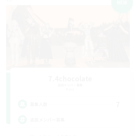
NEW
7.4chocolate
追加メンバー募集
Mana
7
募集人数
追加メンバー募集