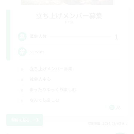
立ち上げメンバー募集
Mana
1
募集人数
steam
立ち上げメンバー募集
社会人中心
まったりゆっくり楽しむ
なんでも楽しむ
JA
詳細を見る
募集期間: 2026/09/08 まで