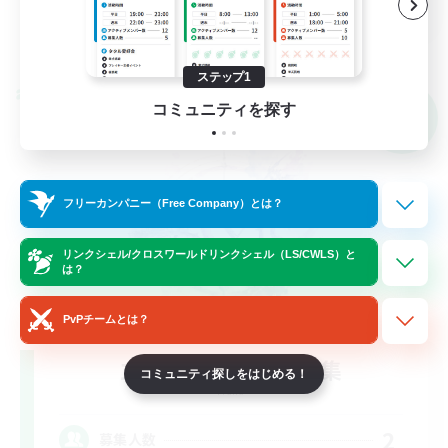
詳細を見る
募集期間: 2026/09/07 まで
ステップ1
クロスワールドリンクシェル
コミュニティを探す
NEW
フリーカンパニー（Free Company）とは？
リンクシェル/クロスワールドリンクシェル（LS/CWLS）と
は？
PvPチームとは？
立ち上げメンバー募集
コミュニティ探しをはじめる！
Mana
2
募集人数