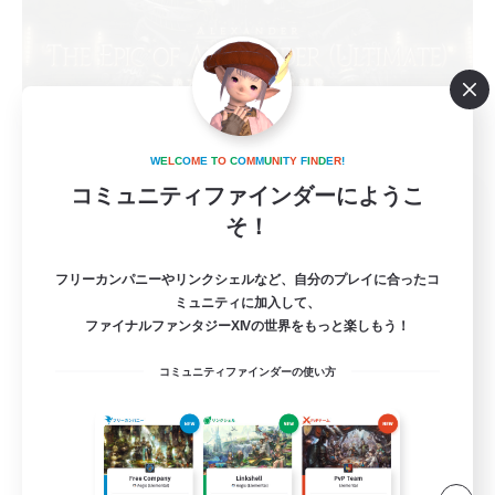
W
E
L
C
O
M
E
T
O
C
O
M
M
U
N
I
T
Y
F
I
N
D
E
R
!
コミュニティファインダーにようこ
立ち上げメンバー募集
そ！
Mana
2
募集人数
フリーカンパニーやリンクシェルなど、自分のプレイに合ったコ
ミュニティに加入して、
ファイナルファンタジーXIVの世界をもっと楽しもう！
【週4】絶アレキ【初絶歓迎】D1、D4募集
コミュニティファインダーの使い方
絶挑戦
立ち上げメンバー募集
クリア目指して頑張る