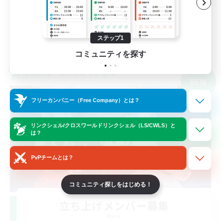
社会人中心
JA
ステップ1
詳細を見る
募集期間: 2026/09/09 まで
コミュニティを探す
クロスワールドリンクシェル
NEW
フリーカンパニー（Free Company）とは？
リンクシェル/クロスワールドリンクシェル（LS/CWLS）と
は？
PvPチームとは？
コミュニティ探しをはじめる！
立ち上げメンバー募集
Mana