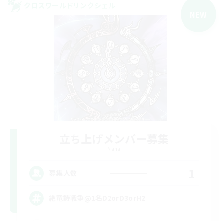
クロスワールドリンクシェル
NEW
立ち上げメンバー募集
Mana
1
募集人数
絶竜詩戦争@1名D2orD3orH2