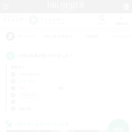
リスト
募集作成
#初心者/若葉歓迎
#絶挑戦
#立ち上げメ
アピールタグ
72件の募集が見つかりました！
指定なし
Titan (Mana)
LS & CWLS
平日
週末
＃社会人中心
使用言語
クロスワールドリンクシェル
NEW