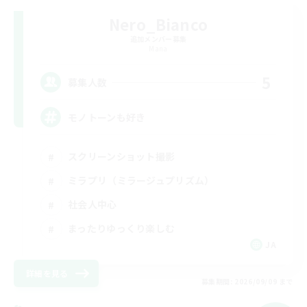
Nero_Bianco
追加メンバー募集
Mana
5
募集人数
モノトーンも好き
スクリーンショット撮影
ミラプリ（ミラージュプリズム）
社会人中心
まったりゆっくり楽しむ
JA
詳細を見る
募集期間: 2026/09/09 まで