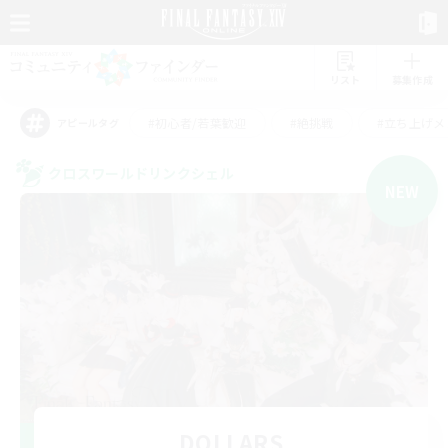
リスト
募集作成
#初心者/若葉歓迎
#絶挑戦
#立ち上げメ
アピールタグ
クロスワールドリンクシェル
NEW
DOLLARS