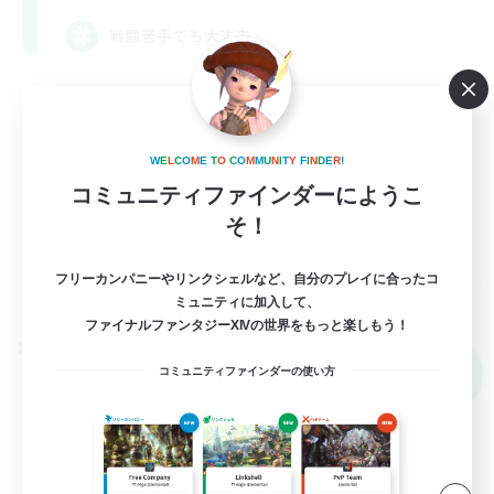
戦闘苦手でも大丈夫
社会人中心
雑談
W
E
L
C
O
M
E
T
O
C
O
M
M
U
N
I
T
Y
F
I
N
D
E
R
!
まったりゆっくり楽しむ
コミュニティファインダーにようこ
プレイヤー主催イベント
そ！
JA
フリーカンパニーやリンクシェルなど、自分のプレイに合ったコ
詳細を見る
募集期間: 2026/09/09 まで
ミュニティに加入して、
ファイナルファンタジーXIVの世界をもっと楽しもう！
クロスワールドリンクシェル
NEW
コミュニティファインダーの使い方