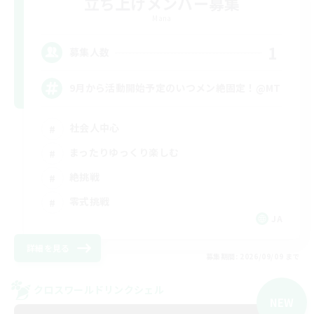
立ち上げメンバー募集
Mana
1
募集人数
9月から活動開始予定のいつメン絶固定！@MT
社会人中心
まったりゆっくり楽しむ
絶挑戦
零式挑戦
JA
詳細を見る
募集期間: 2026/09/09 まで
クロスワールドリンクシェル
NEW