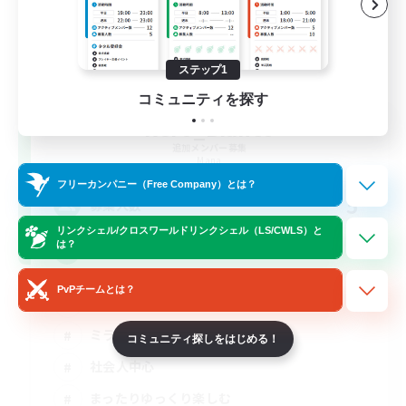
ステップ1
コミュニティを探す
Nero_Bianco
追加メンバー募集
Mana
フリーカンパニー（Free Company）とは？
5
募集人数
リンクシェル/クロスワールドリンクシェル（LS/CWLS）と
は？
モノトーンも好き
PvPチームとは？
スクリーンショット撮影
ミラプリ（ミラージュプリズム）
コミュニティ探しをはじめる！
社会人中心
まったりゆっくり楽しむ