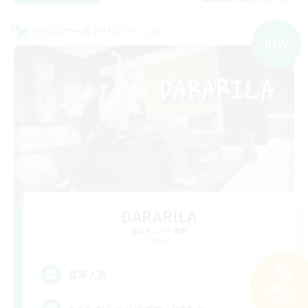
クロスワールドリンクシェル
NEW
DARARILA
追加メンバー募集
Mana
3
募集人数
検索する
193件