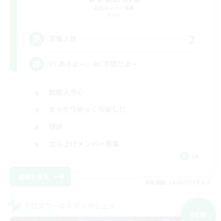
追加メンバー募集
Mana
2
募集人数
VCあるよー、DC不問だよー
社会人中心
まったりゆっくり楽しむ
雑談
立ち上げメンバー募集
JA
詳細を見る
募集期間: 2026/09/09 まで
クロスワールドリンクシェル
NEW