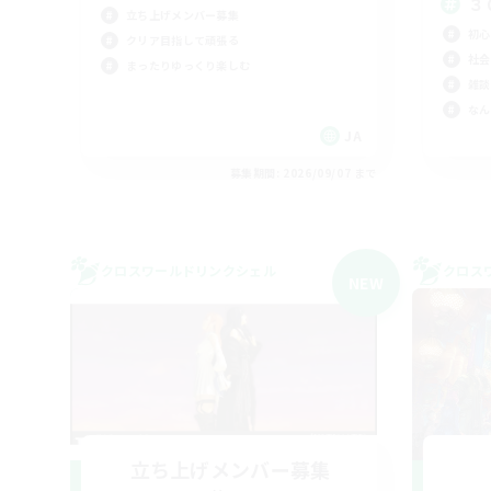
３
立ち上げメンバー募集
初心
クリア目指して頑張る
社会
まったりゆっくり楽しむ
雑談
なん
JA
募集期間: 2026/09/07 まで
クロスワールドリンクシェル
クロス
NEW
立ち上げメンバー募集