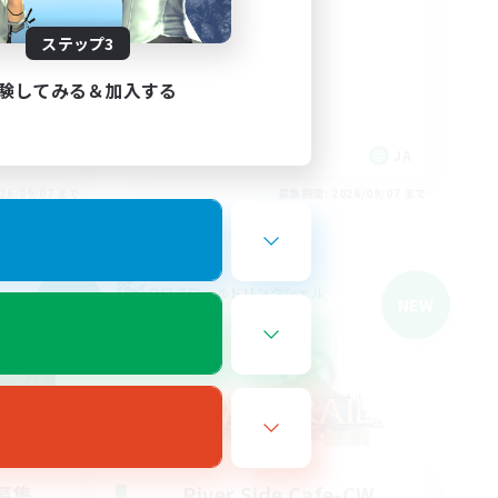
集
立ち上げメンバー募集
ステップ3
絶挑戦
クリア目指して頑張る
験してみる＆加入する
社会人中心
JA
JA
26/09/07 まで
募集期間: 2026/09/07 まで
クロスワールドリンクシェル
NEW
NEW
募集
River Side Cafe-CW