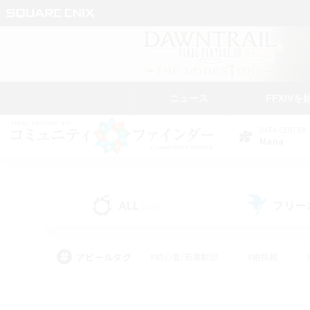
ニュース
FFXIVを
DATA CENTER
Mana
ALL
フリー
(229)
アピールタグ
#初心者/若葉歓迎
#絶挑戦
#なんでも楽しむ
#学生中心
#モブハント
#レベリング
#クリア目指し