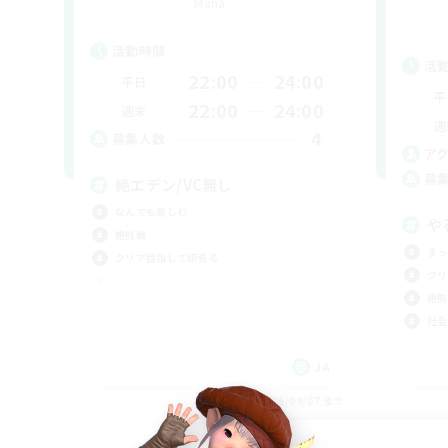
Mana
活動時間
活
22:00
24:00
平日
平
22:00
24:00
週末
週
4
募集人数
ア
募
絶エデン/VC無し
なんでも楽しむ
や
絶挑戦
まっ
クリア目指して頑張る
クリ
絶挑
社会
JA
募集期間: 2026/09/07 まで