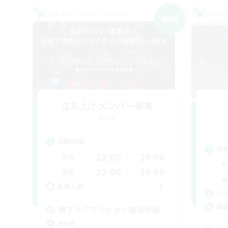
クロスワールドリンクシェル
クロス
NEW
立ち上げメンバー募集
Mana
活動時間
活
22:00
24:00
平日
平
22:00
24:00
週末
週
1
募集人数
ア
募
絶アルテマウェポン破壊作戦
絶挑戦