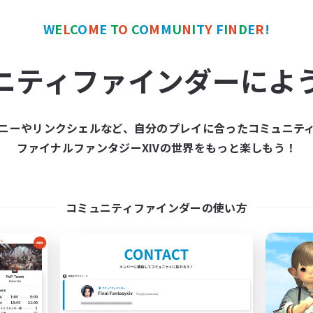
W
E
L
C
O
M
E
T
O
C
O
M
M
U
N
I
T
Y
F
I
N
D
E
R
!
ワールドリンクシェル
クロスワールドリンクシェル
NEW
ニティファインダーによ
ニーやリンクシェルなど、自分のプレイに合ったコミュニテ
ファイナルファンタジーXIVの世界をもっと楽しもう！
Wolfgang
立ち上げメンバー
追加メンバー募集
Mana
Mana
活動時間
コミュニティファインダーの使い方
動時間
20:00
平日
21:00
24:00
日
13:00
週末
20:00
1:00
末
募集人数
8
クティブメンバー数
8
集人数
まいにちエオルゼアの