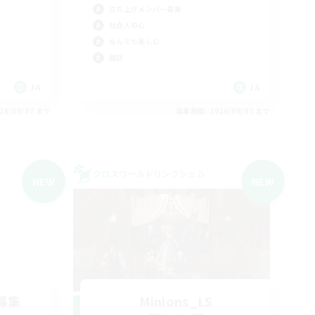
立ち上げメンバー募集
社会人中心
なんでも楽しむ
雑談
JA
JA
26/09/07 まで
募集期間: 2026/09/07 まで
クロスワールドリンクシェル
NEW
NEW
募集
Minions_LS