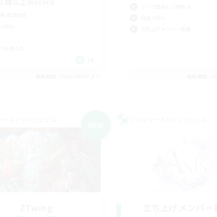
０歳以上Discord
クリア目指して頑張る
者/若葉歓迎
社会人中心
人中心
立ち上げメンバー募集
でも楽しむ
JA
募集期間: 2026/09/07 まで
募集期間: 20
ワールドリンクシェル
クロスワールドリンクシェル
NEW
ZTwing
立ち上げメンバー