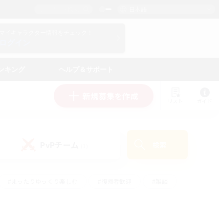
日本語
マイキャラクター情報をチェック！
ログイン
ンキング
ヘルプ＆サポート
新規募集を作成
リスト
ガイド
PvPチーム
検索
(1)
#まったりゆっくり楽しむ
#復帰者歓迎
#雑談
心
#演奏
#トレジャーハント
#ハウジング
）
#プレイヤー主催イベント