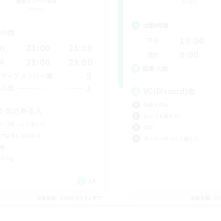
追加メンバー募集
Mana
Mana
活動時間
動時間
19:00
平日
21:00
23:00
日
0:00
週末
21:00
23:00
末
募集人数
5
クティブメンバー数
3
集人数
VC(Discord)有
社会人中心
る気のある人
なんでも楽しむ
たりゆっくり楽しむ
雑談
ア目指して頑張る
まったりゆっくり楽しむ
戦
人中心
JA
募集期間: 2026/09/07 まで
募集期間: 20