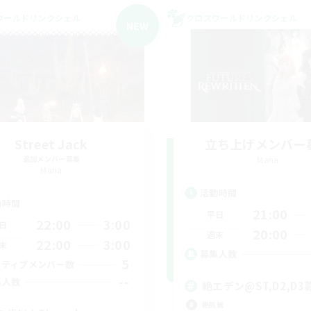
ワールドリンクシェル
クロスワールドリンクシェル
NEW
Street Jack
立ち上げメンバー
追加メンバー募集
Mana
Mana
活動時間
動時間
21:00
平日
22:00
3:00
日
20:00
週末
22:00
3:00
末
募集人数
5
クティブメンバー数
--
集人数
絶エデン@ST,D2,D3
絶挑戦