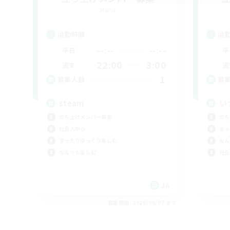
Mana
活動時間
活
--:--
--:--
平日
平
22:00
3:00
週末
週
1
募集人数
募
steam
い
立ち上げメンバー募集
立ち
社会人中心
まっ
まったりゆっくり楽しむ
なん
なんでも楽しむ
社会
JA
募集期間: 2026/09/07 まで