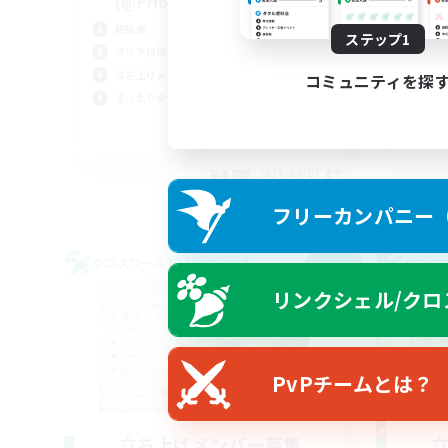
(@PHorBH.D3.D4)
V
絶挑戦
ステップ1
零式
クリア目指して頑張る
社会
立ち上げメンバー募集
コミュニティを探
クリ
まったりゆっくり楽しむ
初心
JA
募集期間: 2026/09/07 まで
フリーカンパニー（F
クロスワールドリンクシェル
クロス
NEW
リンクシェル/クロ
PvPチームとは？
立ち上げメンバー募集