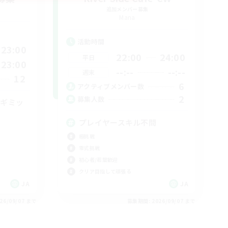
追加メンバー募集
Mana
活動時間
23:00
22:00
24:00
平日
23:00
--:--
--:--
週末
12
6
アクティブメンバー数
2
募集人数
手ギミッ
プレイヤースキル不問
極挑戦
零式挑戦
初心者/若葉歓迎
クリア目指して頑張る
JA
JA
26/09/07 まで
募集期間: 2026/09/07 まで