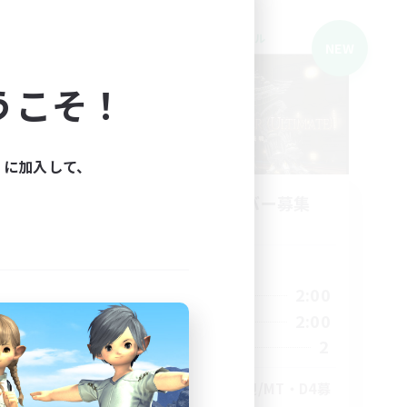
クロスワールドリンクシェル
NEW
NEW
うこそ！
ィに加入して、
募集
立ち上げメンバー募集
Mana
活動時間
24:00
0:00
2:00
平日
24:00
0:00
2:00
週末
4
2
募集人数
世界で
深夜固定/初絶歓迎/MT・D4募