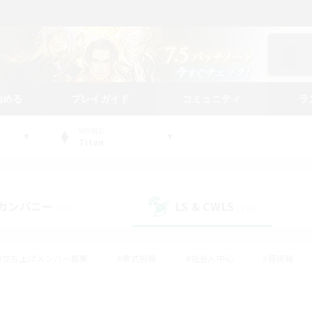
始める
プレイガイド
コミュニティ
ラ
WORLD
Titan
カンパニー
LS & CWLS
(34)
(194)
#立ち上げメンバー募集
#零式挑戦
#社会人中心
#極挑戦
#体験歓迎
#ロールプレイ
#ギャザラー中心
#クラフター中
て頑張る
#スクリーンショット撮影
#ミラプリ（ミラージュプリズム