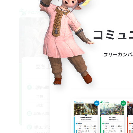
クロスワールドリンクシェル
クロス
NEW
コミュ
フリーカンパ
立ち上げメンバー募集
Mana
活動時間
活
22:00
24:00
平日
平
22:00
24:00
週末
週
3
募集人数
ア
募
絶エデン最初から固定