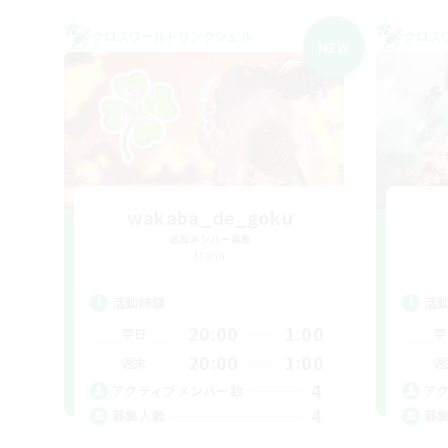
クロスワールドリンクシェル
クロス
NEW
wakaba_de_goku
追加メンバー募集
Mana
活動時間
活
20:00
1:00
平日
平
20:00
1:00
週末
週
4
アクティブメンバー数
ア
4
募集人数
募