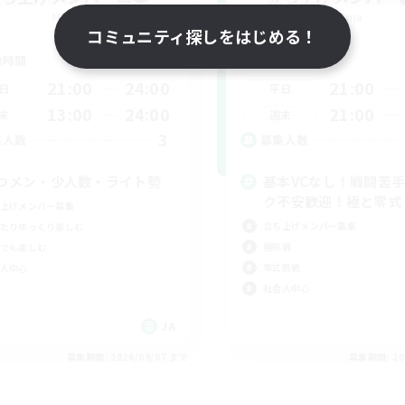
Mana
Mana
コミュニティ探しをはじめる！
動時間
活動時間
21:00
24:00
21:00
日
平日
13:00
24:00
21:00
末
週末
3
集人数
募集人数
つメン・少人数・ライト勢
基本VCなし！戦闘苦
ク不安歓迎！極と零式
上げメンバー募集
立ち上げメンバー募集
たりゆっくり楽しむ
極挑戦
でも楽しむ
零式挑戦
人中心
社会人中心
JA
募集期間: 2026/09/07 まで
募集期間: 20