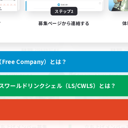
社会人中心
C（Discord）あります
零式挑戦
ステップ2
挑戦
なんでも楽しむ
人中心
クリア目指して頑張る
す
募集ページから連絡する
体
ア目指して頑張る
者/若葉歓迎
JA
募集期間: 2026/09/07 まで
募集期間: 20
ree Company）とは？
ワールドリンクシェル
クロスワールドリンクシェル
NEW
スワールドリンクシェル（LS/CWLS）とは？
立ち上げメンバー募集
立ち上げメンバー