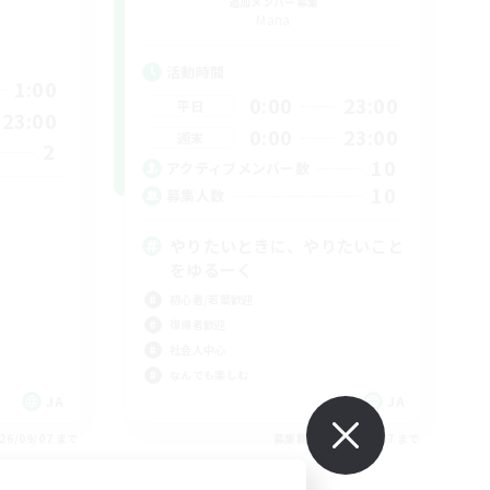
追加メンバー募集
Mana
活動時間
1:00
0:00
23:00
平日
23:00
0:00
23:00
週末
2
10
アクティブメンバー数
10
募集人数
やりたいときに、やりたいこと
をゆるーく
初心者/若葉歓迎
復帰者歓迎
社会人中心
なんでも楽しむ
JA
JA
26/09/07 まで
募集期間: 2026/09/07 まで