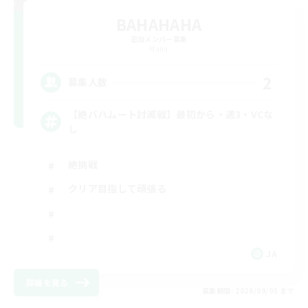
BAHAHAHA
追加メンバー募集
Mana
2
募集人数
【絶バハムート討滅戦】最初から・週3・VCな
し
絶挑戦
クリア目指して頑張る
JA
詳細を見る
募集期間: 2026/09/05 まで