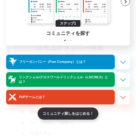
ステップ1
コミュニティを探す
立ち上げメンバー募集
Mana
フリーカンパニー（Free Company）とは？
2
募集人数
リンクシェル/クロスワールドリンクシェル（LS/CWLS）と
は？
深夜固定/初絶歓迎/MT・D4募集
PvPチームとは？
立ち上げメンバー募集
絶挑戦
コミュニティ探しをはじめる！
クリア目指して頑張る
社会人中心