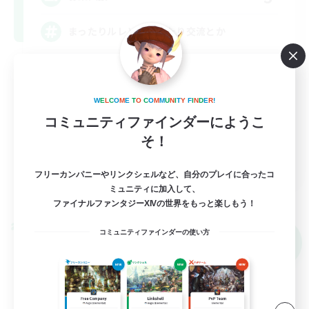
まったりルレとかゆったり交流とか
立ち上げメンバー募集
復帰者歓迎
W
E
L
C
O
M
E
T
O
C
O
M
M
U
N
I
T
Y
F
I
N
D
E
R
!
まったりゆっくり楽しむ
コミュニティファインダーにようこ
そ！
雑談
JA
フリーカンパニーやリンクシェルなど、自分のプレイに合ったコ
詳細を見る
ミュニティに加入して、
募集期間: 2026/09/05 まで
ファイナルファンタジーXIVの世界をもっと楽しもう！
クロスワールドリンクシェル
コミュニティファインダーの使い方
NEW