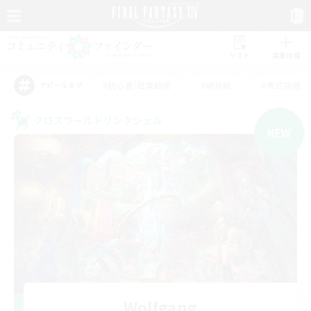
リスト
募集作成
#初心者/若葉歓迎
#絶挑戦
#零式挑戦
アピールタグ
クロスワールドリンクシェル
NEW
Wolfgang