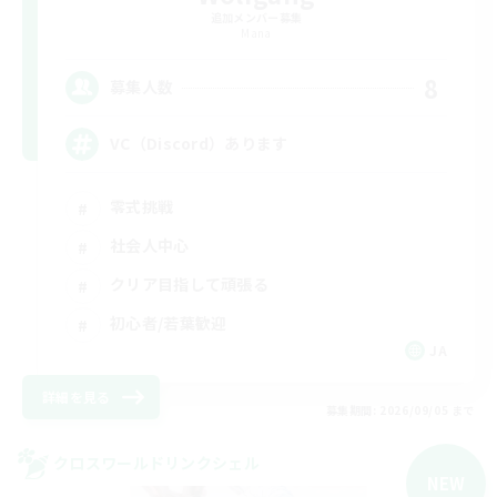
追加メンバー募集
Mana
8
募集人数
VC（Discord）あります
零式挑戦
社会人中心
クリア目指して頑張る
初心者/若葉歓迎
JA
詳細を見る
募集期間: 2026/09/05 まで
クロスワールドリンクシェル
NEW