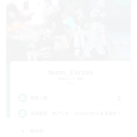
team_Eorzea
追加メンバー募集
Mana
3
募集人数
長期固定 絶アレキ H1H2D3の３名募集中！
絶挑戦