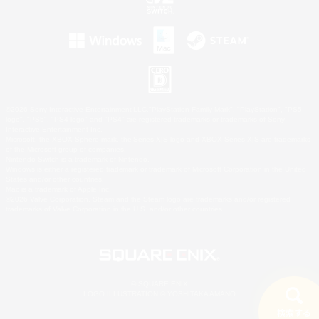
©2026 Sony Interactive Entertainment LLC."PlayStation Family Mark", "PlayStation", "PS5
logo", "PS5", "PS4 logo" and "PS4" are registered trademarks or trademarks of Sony
Interactive Entertainment Inc.
Microsoft, the XBOX Sphere mark, the Series X|S logo and XBOX Series X|S are trademarks
of the Microsoft group of companies.
Nintendo Switch is a trademark of Nintendo.
Windows is either a registered trademark or trademark of Microsoft Corporation in the United
States and/or other countries.
Mac is a trademark of Apple Inc.
©2026 Valve Corporation. Steam and the Steam logo are trademarks and/or registered
trademarks of Valve Corporation in the U.S. and/or other countries.
© SQUARE ENIX
LOGO ILLUSTRATION:© YOSHITAKA AMANO
検索する