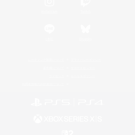
Instagram
Twitch
LINE
Bluesky
レーティング制度について
プライバシーポリシー
著作権について
サポートセンター
ライセンス
ルール＆ポリシー
利用者情報の外部送信について