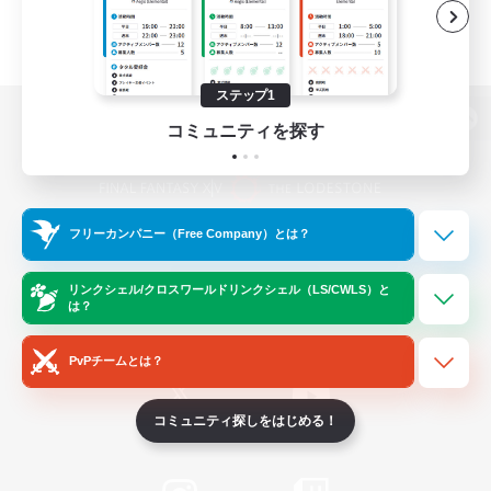
ステップ1
コミュニティを探す
パソコン版へ
フリーカンパニー（Free Company）とは？
関連商品
e-STOREで購入
ゲームダウンロード
リンクシェル/クロスワールドリンクシェル（LS/CWLS）と
は？
Official Information
PvPチームとは？
コミュニティ探しをはじめる！
/
X
News
YouTube