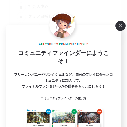
社会人中心
クリア目指して頑張る
トレジャーハント
JA / EN
詳細を見る
W
E
L
C
O
M
E
T
O
C
O
M
M
U
N
I
T
Y
F
I
N
D
E
R
!
募集期間: 2026/08/23 まで
コミュニティファインダーにようこ
そ！
フリーカンパニーやリンクシェルなど、自分のプレイに合ったコ
ミュニティに加入して、
ファイナルファンタジーXIVの世界をもっと楽しもう！
コミュニティファインダーの使い方