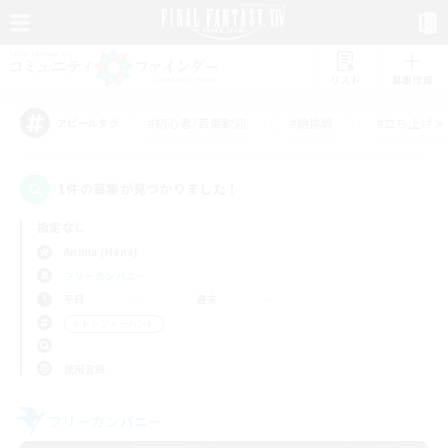
リスト
募集作成
#初心者/若葉歓迎
#絶挑戦
#立ち上げメ
アピールタグ
1件の募集が見つかりました！
指定なし
Anima (Mana)
フリーカンパニー
平日
週末
＃トレジャーハント
使用言語
フリーカンパニー