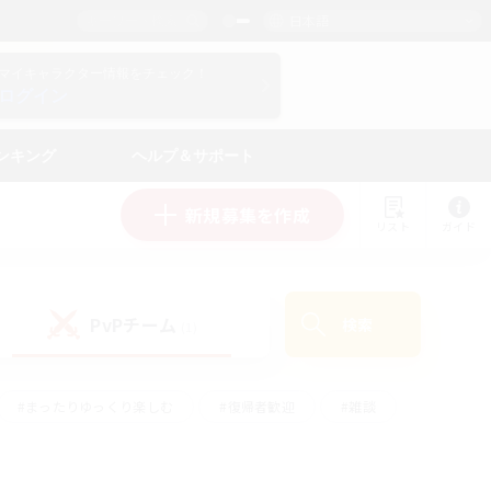
日本語
マイキャラクター情報をチェック！
ログイン
ンキング
ヘルプ＆サポート
新規募集を作成
リスト
ガイド
PvPチーム
検索
(1)
#まったりゆっくり楽しむ
#復帰者歓迎
#雑談
心
#演奏
#トレジャーハント
#ハウジング
）
#プレイヤー主催イベント