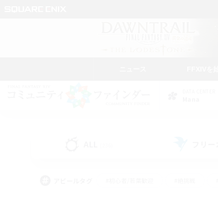
ニュース
FFXIVを
DATA CENTER
Mana
ALL
フリー
(236)
アピールタグ
#初心者/若葉歓迎
#絶挑戦
#なんでも楽しむ
#学生中心
#モブハント
#レベリング
#クリア目指し