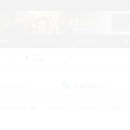
始める
プレイガイド
コミュニティ
ラ
WORLD
Anima
カンパニー
LS & CWLS
(41)
(194)
#立ち上げメンバー募集
#零式挑戦
#社会人中心
#極挑戦
#体験歓迎
#ロールプレイ
#ギャザラー中心
#クラフター中
て頑張る
#スクリーンショット撮影
#ミラプリ（ミラージュプリズム