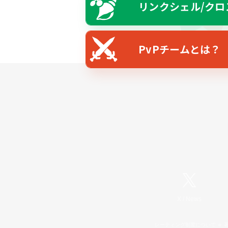
リンクシェル/クロ
PvPチームとは？
X
/
News
レーティング制度について