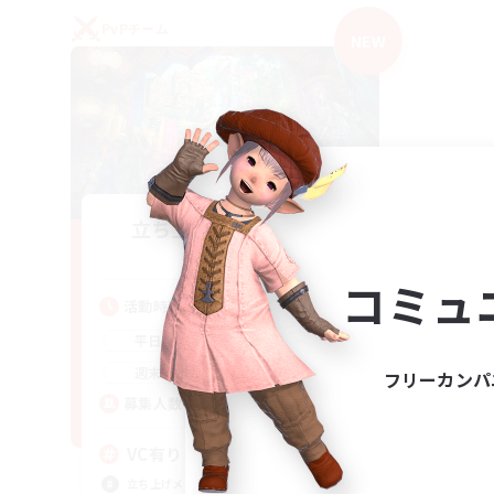
PvPチーム
NEW
立ち上げメンバー募集
Mana
コミュ
活動時間
21:00
2:00
平日
21:00
2:00
週末
フリーカンパ
2
募集人数
VC有り
立ち上げメンバー募集