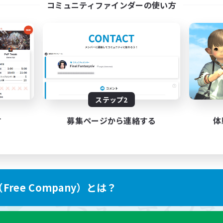
コミュニティファインダーの使い方
ステップ2
す
募集ページから連絡する
体
ree Company）とは？