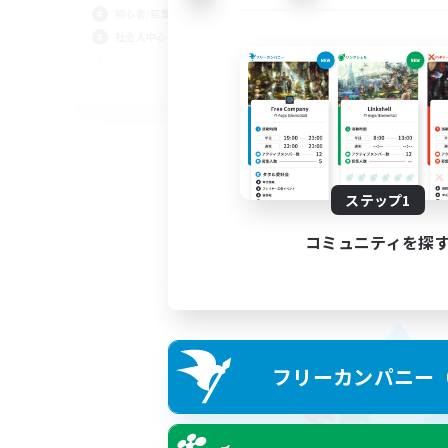
初心者/若葉歓迎
社会人中心
JA
募集期間: 2026/09/05 まで
ステップ1
コミュニティを探
フリーカンパニー（F