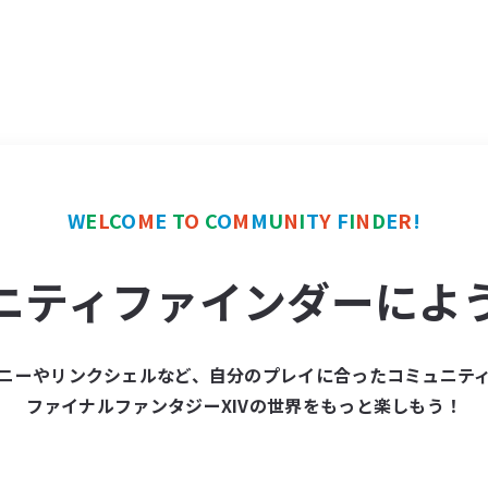
W
E
L
C
O
M
E
T
O
C
O
M
M
U
N
I
T
Y
F
I
N
D
E
R
!
ニティファインダーによ
ニーやリンクシェルなど、自分のプレイに合ったコミュニテ
ファイナルファンタジーXIVの世界をもっと楽しもう！