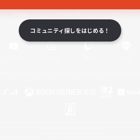
関連商品
e-STOREで購入
ゲームダウンロード
コミュニティ探しをはじめる！
Official Information
YouTube
Instagram
Twitch
LINE
著作権について
プライバシーポリシー
サポートセンター
ライセンス
ルール＆ポリシー
 Family Mark", "PlayStation", "PS5 logo", "PS5", "PS4 logo" and "PS4" are registered trademark
XBOX Sphere mark, the Series X|S logo and XBOX Series X|S are trademarks of the Microsoft gro
Nintendo Switch is a trademark of Nintendo.
ither a registered trademark or trademark of Microsoft Corporation in the United States and/or oth