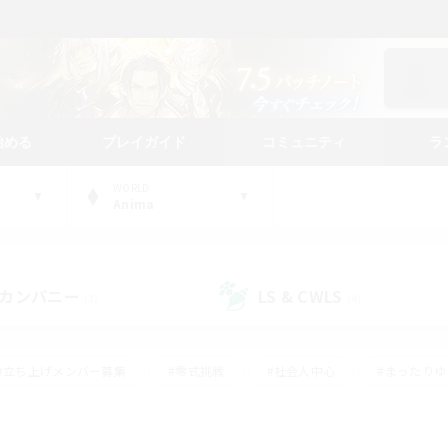
始める
プレイガイド
コミュニティ
ラ
WORLD
Anima
カンパニー
LS & CWLS
(2)
(4)
#立ち上げメンバー募集
#零式挑戦
#社会人中心
#まったり
体験歓迎
#クラフター中心
#ロールプレイ
#ギャザラー中心
ージュプリズム）
#スクリーンショット撮影
#クリア目指して頑張る