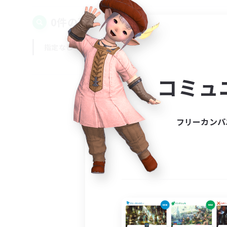
0件の募集が見つかりました！
指定なし
平日
週末
コミュ
フリーカンパ
募