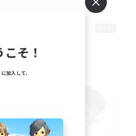
変更
うこそ！
ィに加入して、
た。