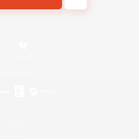
Bluesky
利用者情報の外部送信について
s or trademarks of Sony Interactive Entertainment Inc.
up of companies.
er countries.