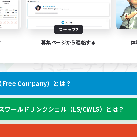
ステップ2
す
募集ページから連絡する
体
ree Company）とは？
スワールドリンクシェル（LS/CWLS）とは？
スマートフォン版へ