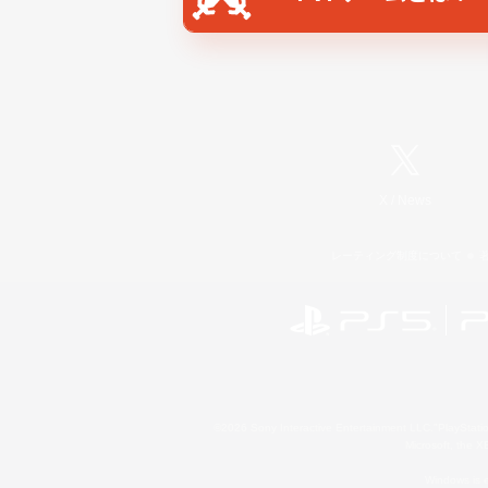
X
/
News
レーティング制度について
©2026 Sony Interactive Entertainment LLC."PlayStation
Microsoft, the 
Windows is e