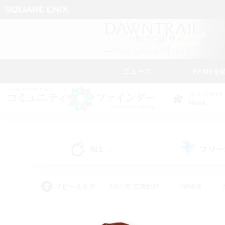
ニュース
FFXIVを
DATA CENTER
Mana
ALL
フリー
(6)
アピールタグ
#初心者/若葉歓迎
#絶挑戦
#学生中心
#なんでも楽しむ
#モブハント
#
#演奏
#ミラプリ（ミラ