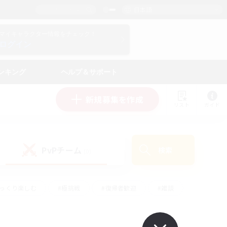
日本語
マイキャラクター情報をチェック！
ログイン
ンキング
ヘルプ＆サポート
新規募集を作成
リスト
ガイド
PvPチーム
検索
(0)
ゆっくり楽しむ
#極挑戦
#復帰者歓迎
#雑談
#ハウジング
#トレジャーハント
#レベリング
#プレイヤー主催イベント