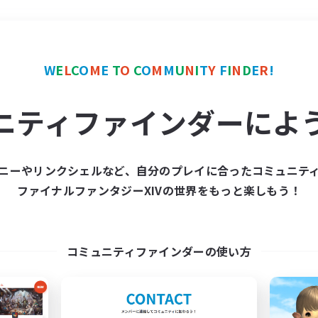
＃ハウジング
使用言語
W
E
L
C
O
M
E
T
O
C
O
M
M
U
N
I
T
Y
F
I
N
D
E
R
!
ニティファインダーによ
ニーやリンクシェルなど、自分のプレイに合ったコミュニテ
ファイナルファンタジーXIVの世界をもっと楽しもう！
募集数 0件
集が見つかりませんでし
コミュニティファインダーの使い方
条件を変えて検索してみるでっす！