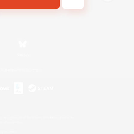
Bluesky
利用者情報の外部送信について
s or trademarks of Sony Interactive Entertainment Inc.
up of companies.
er countries.