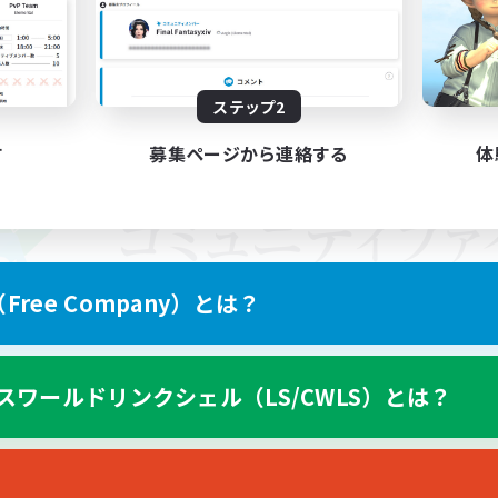
ステップ2
す
募集ページから連絡する
体
ree Company）とは？
スワールドリンクシェル（LS/CWLS）とは？
スマートフォン版へ