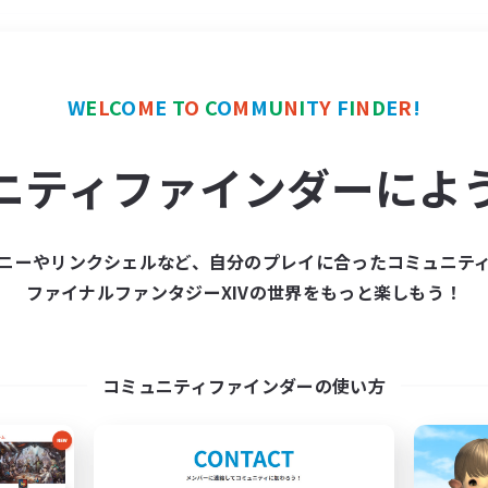
＃モブハント
使用言語
W
E
L
C
O
M
E
T
O
C
O
M
M
U
N
I
T
Y
F
I
N
D
E
R
!
ニティファインダーによ
ニーやリンクシェルなど、自分のプレイに合ったコミュニテ
ファイナルファンタジーXIVの世界をもっと楽しもう！
募集数 0件
集が見つかりませんでし
コミュニティファインダーの使い方
条件を変えて検索してみるでっす！