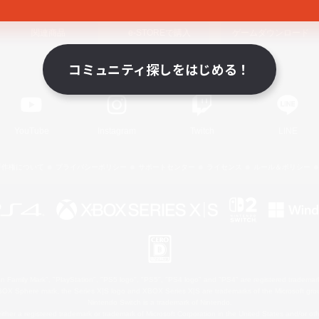
関連商品
e-STOREで購入
ゲームダウンロード
コミュニティ探しをはじめる！
Official Information
YouTube
Instagram
Twitch
LINE
著作権について
プライバシーポリシー
サポートセンター
ライセンス
ルール＆ポリシー
 Family Mark", "PlayStation", "PS5 logo", "PS5", "PS4 logo" and "PS4" are registered trademark
XBOX Sphere mark, the Series X|S logo and XBOX Series X|S are trademarks of the Microsoft gro
Nintendo Switch is a trademark of Nintendo.
ither a registered trademark or trademark of Microsoft Corporation in the United States and/or oth