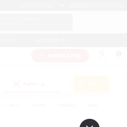
日本語
マイキャラクター情報をチェック！
ログイン
ンキング
ヘルプ＆サポート
新規募集を作成
リスト
ガイド
PvPチーム
検索
(0)
ゆっくり楽しむ
#極挑戦
#復帰者歓迎
#雑談
#ハウジング
#トレジャーハント
#レベリング
#プレイヤー主催イベント