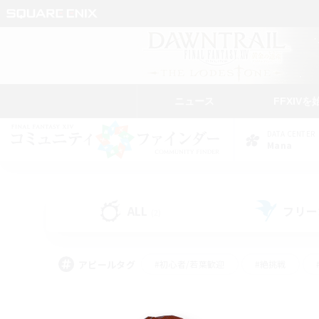
ニュース
FFXIVを
DATA CENTER
Mana
ALL
フリー
(2)
アピールタグ
#初心者/若葉歓迎
#絶挑戦
#学生中心
#なんでも楽しむ
#モブハント
#
#演奏
#ミラプリ（ミラ