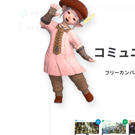
0件の募集が見つかりました！
指定なし
平日
週末
コミュ
フリーカンパ
募