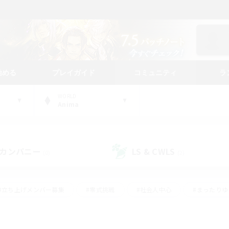
始める
プレイガイド
コミュニティ
ラ
WORLD
Anima
カンパニー
LS & CWLS
(0)
(2)
#立ち上げメンバー募集
#零式挑戦
#社会人中心
#まったり
体験歓迎
#クラフター中心
#ロールプレイ
#ギャザラー中心
ージュプリズム）
#スクリーンショット撮影
#クリア目指して頑張る