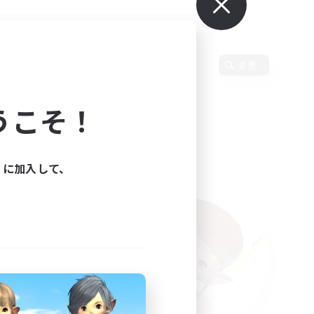
変更
うこそ！
ィに加入して、
た。