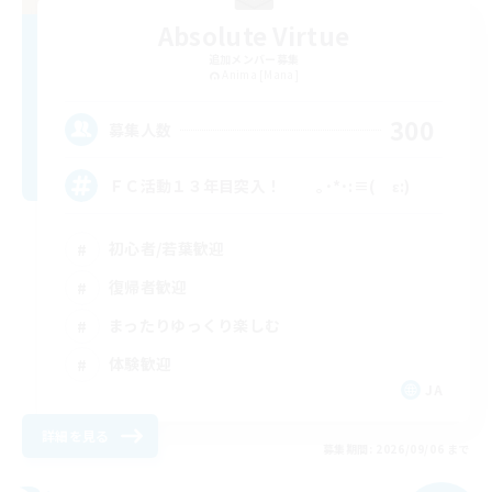
Absolute Virtue
追加メンバー募集
Anima [Mana]
300
募集人数
ＦＣ活動１３年目突入！ ｡･*･:≡( ε:)
初心者/若葉歓迎
復帰者歓迎
まったりゆっくり楽しむ
体験歓迎
JA
詳細を見る
募集期間: 2026/09/06 まで