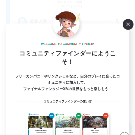
追加メンバー募集
Anima [Mana]
5
募集人数
アットホームなFC！ VC有
W
E
L
C
O
M
E
T
O
C
O
M
M
U
N
I
T
Y
F
I
N
D
E
R
!
コミュニティファインダーにようこ
初心者/若葉歓迎
そ！
体験歓迎
まったりゆっくり楽しむ
フリーカンパニーやリンクシェルなど、自分のプレイに合ったコ
ミュニティに加入して、
なんでも楽しむ
ファイナルファンタジーXIVの世界をもっと楽しもう！
JA
コミュニティファインダーの使い方
詳細を見る
募集期間: 2026/09/05 まで
フリーカンパニー
NEW