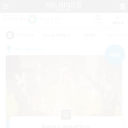
リスト
募集作成
#初心者/若葉歓迎
#絶挑戦
#立ち上げメ
アピールタグ
フリーカンパニー
NEW
Rein-carnation