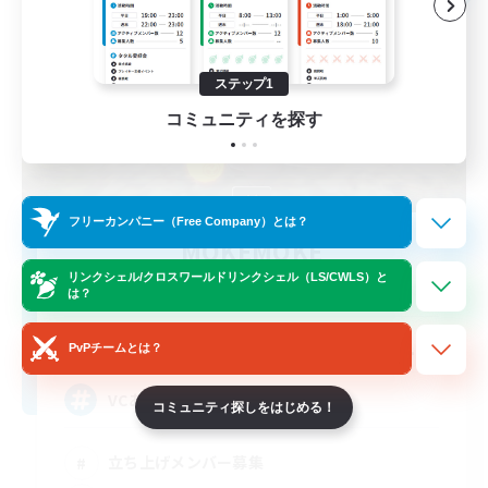
ステップ1
コミュニティを探す
フリーカンパニー（Free Company）とは？
MOKEMOKE
追加メンバー募集
リンクシェル/クロスワールドリンクシェル（LS/CWLS）と
Anima [Mana]
は？
10
募集人数
PvPチームとは？
VCあり
コミュニティ探しをはじめる！
立ち上げメンバー募集