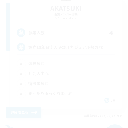
AKATSUKI
追加メンバー募集
Anima [Mana]
4
募集人数
設立13年目突入 VC無! カジュアル勢のFC
体験歓迎
社会人中心
復帰者歓迎
まったりゆっくり楽しむ
JA
詳細を見る
募集期間: 2026/09/05 まで