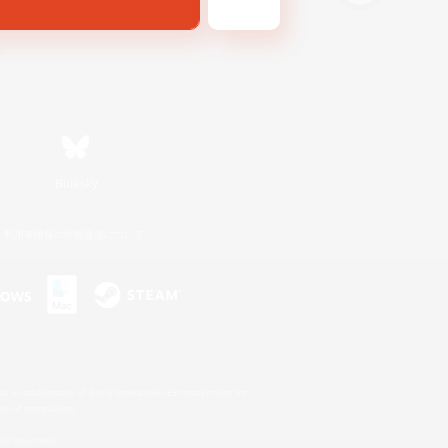
Bluesky
利用者情報の外部送信について
s or trademarks of Sony Interactive Entertainment Inc.
up of companies.
er countries.