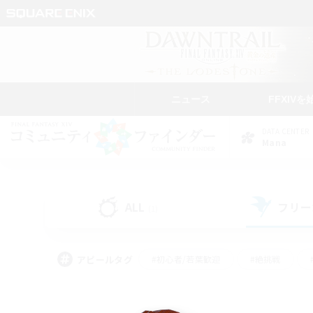
ニュース
FFXIVを
DATA CENTER
Mana
ALL
フリー
(1)
アピールタグ
#初心者/若葉歓迎
#絶挑戦
#モブハント
#学生中心
#なんでも楽しむ
#スクリーンショット撮影
#ハウジ