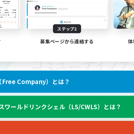
ステップ2
す
募集ページから連絡する
体
ree Company）とは？
スワールドリンクシェル（LS/CWLS）とは？
スマートフォン版へ