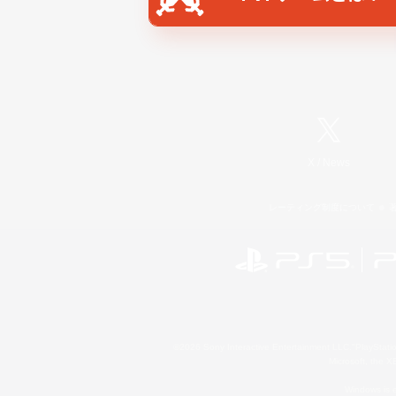
X
/
News
レーティング制度について
©2026 Sony Interactive Entertainment LLC."PlayStation
Microsoft, the 
Windows is e