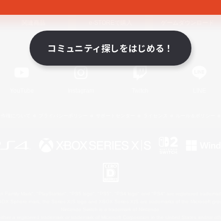
関連商品
e-STOREで購入
ゲームダウンロード
コミュニティ探しをはじめる！
Official Information
YouTube
Instagram
Twitch
LINE
著作権について
プライバシーポリシー
サポートセンター
ライセンス
ルール＆ポリシー
 Family Mark", "PlayStation", "PS5 logo", "PS5", "PS4 logo" and "PS4" are registered trademark
XBOX Sphere mark, the Series X|S logo and XBOX Series X|S are trademarks of the Microsoft gro
Nintendo Switch is a trademark of Nintendo.
ither a registered trademark or trademark of Microsoft Corporation in the United States and/or oth