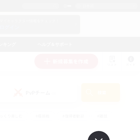
日本語
マイキャラクター情報をチェック！
ログイン
ンキング
ヘルプ＆サポート
新規募集を作成
リスト
ガイド
PvPチーム
検索
(0)
ゆっくり楽しむ
#極挑戦
#復帰者歓迎
#雑談
ルプレイ
#トレジャーハント
#レベリング
して頑張る
#プレイヤー主催イベント