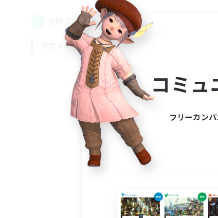
0件の募集が見つかりました！
指定なし
平日
週末
コミュ
フリーカンパ
募