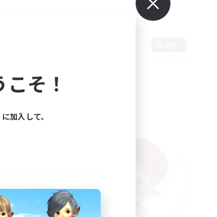
変更
うこそ！
ィに加入して、
た。