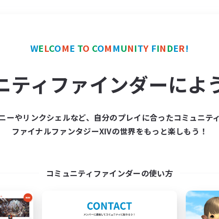
＃学生中心
使用言語
W
E
L
C
O
M
E
T
O
C
O
M
M
U
N
I
T
Y
F
I
N
D
E
R
!
ニティファインダーによ
ニーやリンクシェルなど、自分のプレイに合ったコミュニテ
ファイナルファンタジーXIVの世界をもっと楽しもう！
募集数 0件
集が見つかりませんでし
コミュニティファインダーの使い方
条件を変えて検索してみるでっす！