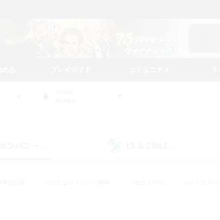
始める
プレイガイド
コミュニティ
ラ
WORLD
Anima
カンパニー
LS & CWLS
(0)
(1)
#零式挑戦
#立ち上げメンバー募集
#社会人中心
#まったり
#体験歓迎
#クラフター中心
#ギャザラー中心
#ロー
ング
#演奏
#ミラプリ（ミラージュプリズム）
#クリア目指