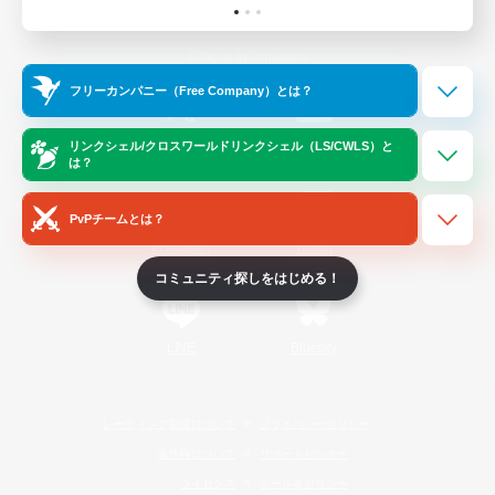
Official Information
フリーカンパニー（Free Company）とは？
/
X
News
YouTube
リンクシェル/クロスワールドリンクシェル（LS/CWLS）と
は？
PvPチームとは？
Instagram
Twitch
コミュニティ探しをはじめる！
LINE
Bluesky
レーティング制度について
プライバシーポリシー
著作権について
サポートセンター
ライセンス
ルール＆ポリシー