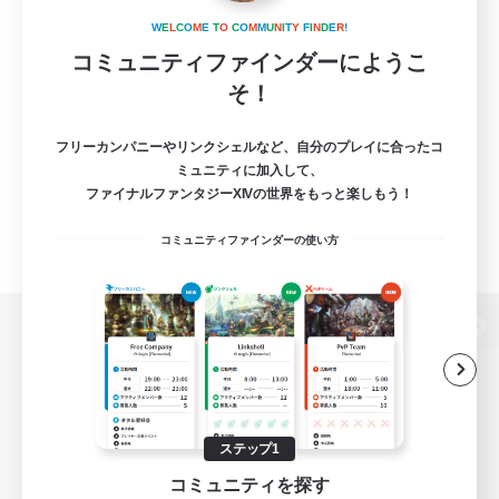
W
E
L
C
O
M
E
T
O
C
O
M
M
U
N
I
T
Y
F
I
N
D
E
R
!
コミュニティファインダーにようこ
そ！
フリーカンパニーやリンクシェルなど、自分のプレイに合ったコ
ミュニティに加入して、
ファイナルファンタジーXIVの世界をもっと楽しもう！
コミュニティファインダーの使い方
パソコン版へ
関連商品
e-STOREで購入
ステップ1
コミュニティを探す
ゲームダウンロード