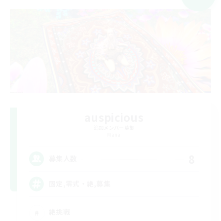
auspicious
追加メンバー募集
Mana
8
募集人数
固定,零式・絶,募集
絶挑戦