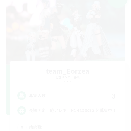
team_Eorzea
追加メンバー募集
Mana
3
募集人数
長期固定 絶アレキ H1H2D3の３名募集中！
絶挑戦