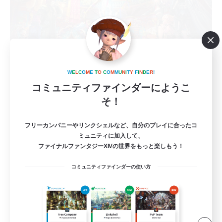
立ち上げメンバー募集
W
E
L
C
O
M
E
T
O
C
O
M
M
U
N
I
T
Y
F
I
N
D
E
R
!
Mana
コミュニティファインダーにようこ
そ！
7
募集人数
フリーカンパニーやリンクシェルなど、自分のプレイに合ったコ
初零式/絶も可！
ミュニティに加入して、
ファイナルファンタジーXIVの世界をもっと楽しもう！
立ち上げメンバー募集
コミュニティファインダーの使い方
初心者/若葉歓迎
零式挑戦
絶挑戦