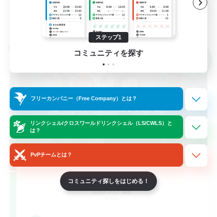
JA
詳細を見る
募集期間: 2026/09/05 まで
ステップ1
クロスワールドリンクシェル
コミュニティを探す
NEW
フリーカンパニー（Free Company）とは？
リンクシェル/クロスワールドリンクシェル（LS/CWLS）と
は？
PvPチームとは？
Eden Zetu
コミュニティ探しをはじめる！
追加メンバー募集
Mana