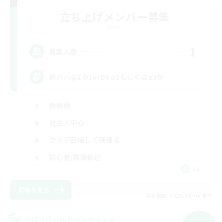
立ち上げメンバー募集
Mana
1
募集人数
絶バハ@1 D1orD3 p2もしくはp3か
絶挑戦
社会人中心
クリア目指して頑張る
初心者/若葉歓迎
JA
詳細を見る
募集期間: 2026/09/05 まで
クロスワールドリンクシェル