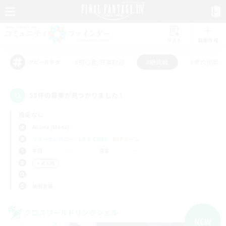
リスト
募集作成
#初心者/若葉歓迎
#絶挑戦
#零式挑戦
アピールタグ
58件の募集が見つかりました！
指定なし
Anima (Mana)
フリーカンパニー
LS & CWLS
PvPチーム
平日
週末
＃絶挑戦
使用言語
クロスワールドリンクシェル
NEW