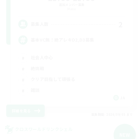
追加メンバー募集
Mana
2
募集人数
基本VC無！絶アレキD2,D3募集
社会人中心
絶挑戦
クリア目指して頑張る
雑談
JA
詳細を見る
募集期間: 2026/09/05 まで
クロスワールドリンクシェル
NEW