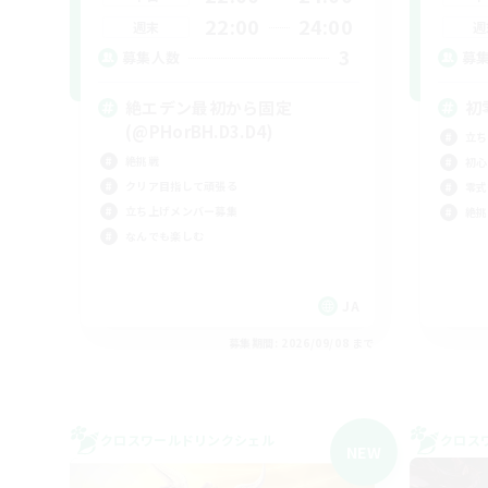
22:00
24:00
週末
週
3
募集人数
募
絶エデン最初から固定
初
(@PHorBH.D3.D4)
立ち
絶挑戦
初心
クリア目指して頑張る
零式
立ち上げメンバー募集
絶挑
なんでも楽しむ
JA
募集期間: 2026/09/08 まで
クロスワールドリンクシェル
クロス
NEW