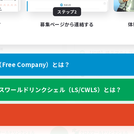
動時間
活動時間
22:00
24:00
日
ステップ2
22:00
平日
22:00
24:00
末
21:00
週末
す
募集ページから連絡する
体
1
集人数
アクティブメンバー数
募集人数
アルテマウェポン破壊作戦
戦
【初絶】絶テマのんび
上げメンバー募集
目指して【歓迎】
ree Company）とは？
ア目指して頑張る
絶挑戦
たりゆっくり楽しむ
クリア目指して頑張る
初心者/若葉歓迎
スワールドリンクシェル（LS/CWLS）とは？
なんでも楽しむ
JA
募集期間: 2026/09/08 まで
募集期間: 20
ワールドリンクシェル
クロスワールドリンクシェル