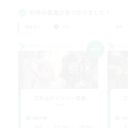
55件の募集が見つかりました！
指定なし
平日
週末
クロスワールドリンクシェル
クロス
NEW
立ち上げメンバー募集
Mana
活動時間
活
22:00
24:00
平日
平