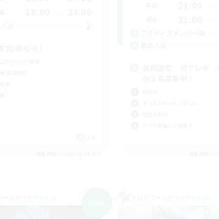
21:00
平日
18:00
24:00
末
21:00
週末
2
集人数
アクティブメンバー数
募集人数
零式/絶も可！
上げメンバー募集
長期固定 絶アレキ H
者/若葉歓迎
の３名募集中！
挑戦
絶挑戦
戦
まったりゆっくり楽しむ
社会人中心
クリア目指して頑張る
JA
募集期間: 2026/09/08 まで
募集期間: 20
ワールドリンクシェル
クロスワールドリンクシェル
NEW