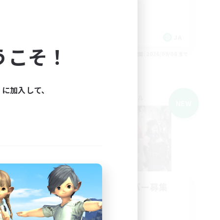
JA
JA
うこそ！
26/09/08 まで
募集期間: 2026/09/08 まで
ィに加入して、
クロスワールドリンクシェル
NEW
NEW
立ち上げメンバー募集
Mana