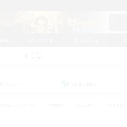
始める
プレイガイド
コミュニティ
ラ
WORLD
Anima
カンパニー
LS & CWLS
(1)
(54)
#立ち上げメンバー募集
#零式挑戦
#社会人中心
#復帰者歓迎
ギャザラー中心
#モブハント
#ロールプレイ
#体験歓迎
レジャーハント
#クリア目指して頑張る
#ミラプリ（ミラージュプリ