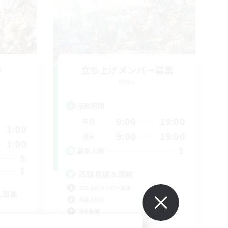
5
立ち上げメンバー募集
Mana
活動時間
9:00
19:00
平日
1:00
9:00
19:00
週末
1:00
3
募集人数
5
1
高難易度＆雑談
立ち上げメンバー募集
ん募集
社会人中心
零式挑戦
絶挑戦