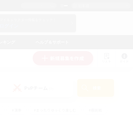
日本語
マイキャラクター情報をチェック！
ログイン
ンキング
ヘルプ＆サポート
新規募集を作成
リスト
ガイド
PvPチーム
検索
(0)
#演奏
#まったりゆっくり楽しむ
#極挑戦
#ハウジング
#レベリング
#クラフター中心
ズム）
#プレイヤー主催イベント