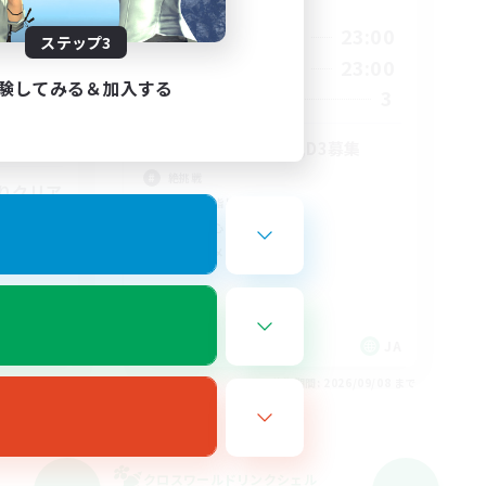
活動時間
21:00
23:00
平日
ステップ3
24:00
20:00
23:00
週末
2:00
験してみる＆加入する
3
募集人数
2
4
絶エデン@ST,D2,D3募集
絶挑戦
りクリア
クリア目指して頑張る
社会人中心
立ち上げメンバー募集
JA
JA
26/09/08 まで
募集期間: 2026/09/08 まで
クロスワールドリンクシェル