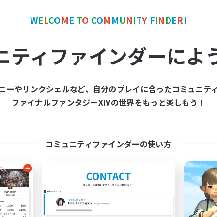
ア目指して頑張る
W
E
L
C
O
M
E
T
O
C
O
M
M
U
N
I
T
Y
F
I
N
D
E
R
!
JA
ニティファインダーによ
募集期間: 2026/09/08 まで
募集期間: 20
ニーやリンクシェルなど、自分のプレイに合ったコミュニテ
ワールドリンクシェル
クロスワールドリンクシェル
ファイナルファンタジーXIVの世界をもっと楽しもう！
NEW
コミュニティファインダーの使い方
立ち上げメンバー募集
tokaiusagi
Mana
追加メンバー募集
Mana