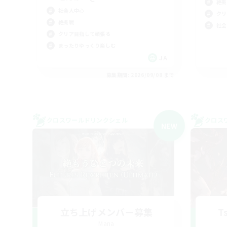
絶挑
社会人中心
クリ
絶挑戦
社会
クリア目指して頑張る
まったりゆっくり楽しむ
JA
募集期間: 2026/09/08 まで
クロスワールドリンクシェル
クロス
NEW
立ち上げメンバー募集
T
Mana