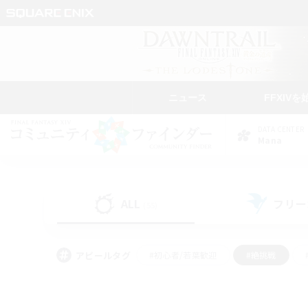
ニュース
FFXIVを
DATA CENTER
Mana
ALL
フリー
(55)
アピールタグ
#初心者/若葉歓迎
#絶挑戦
#雑談
#なんでも楽しむ
#学生中心
#
#スクリーンショット撮影
#ト