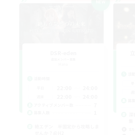
NEW
DSR-eden
追加メンバー募集
Mana
活
活動時間
平
22:00
24:00
平日
週
22:00
24:00
週末
募
7
アクティブメンバー数
1
募集人数
深
集
絶エデン 半固定から攻略しま
立ち
せんか？@H2