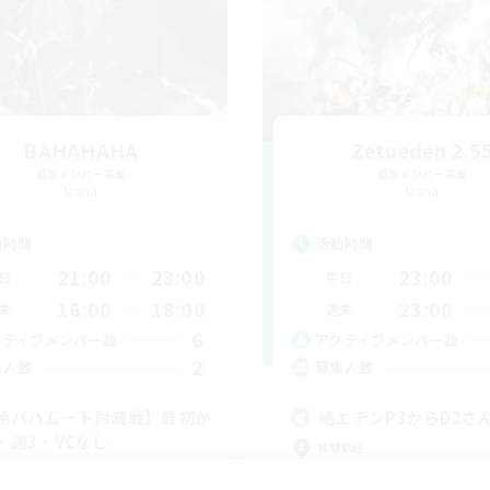
BAHAHAHA
Zetueden 2.5
追加メンバー募集
追加メンバー募集
Mana
Mana
動時間
活動時間
21:00
23:00
23:00
日
平日
16:00
18:00
23:00
末
週末
6
クティブメンバー数
アクティブメンバー数
2
集人数
募集人数
絶バハムート討滅戦】最初か
絶エデンP3からD2さ
・週3・VCなし
体験歓迎
戦
絶挑戦