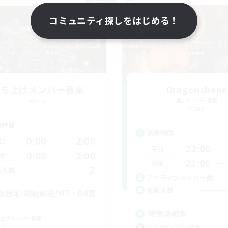
NEW
コミュニティ探しをはじめる！
立ち上げメンバー募集
Dragonsbane
Mana
追加メンバー募集
Mana
動時間
活動時間
0:00
2:00
日
22:00
平日
0:00
2:00
末
21:00
週末
2
集人数
アクティブメンバー数
募集人数
夜固定/初絶歓迎/MT・D4募
絶竜詩戦争
上げメンバー募集
立ち上げメンバー募集