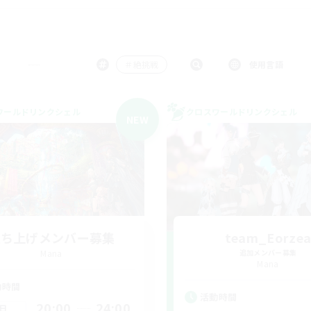
＃絶挑戦
使用言語
ワールドリンクシェル
クロスワールドリンクシェル
NEW
立ち上げメンバー募集
team_Eorze
Mana
追加メンバー募集
Mana
動時間
活動時間
20:00
24:00
日