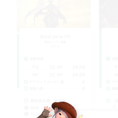
Raid yaru YO
追加メンバー募集
Mana
活動時間
活
21:00
24:00
平日
平
21:00
24:00
週末
週
4
アクティブメンバー数
ア
4
募集人数
募
絶妖星乱舞 半固定
【
ら
絶挑戦
絶挑
立ち上げメンバー募集