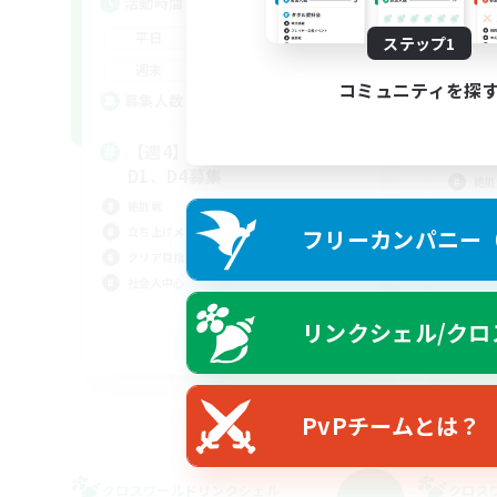
活動時間
活
22:00
24:00
平日
平
ステップ1
22:00
1:00
週末
週
コミュニティを探
2
募集人数
募
【週4】絶アレキ【初絶歓迎】
絶
D1、D4募集
絶挑
絶挑戦
立ち
立ち上げメンバー募集
フリーカンパニー（F
クリ
クリア目指して頑張る
まっ
社会人中心
リンクシェル/クロ
JA
募集期間: 2026/09/08 まで
PvPチームとは？
クロスワールドリンクシェル
クロス