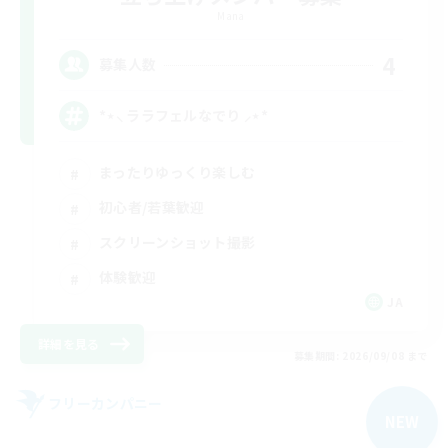
Mana
4
募集人数
*⋆⸜ ララフェルなでり ⸝⋆*‬
まったりゆっくり楽しむ
初心者/若葉歓迎
スクリーンショット撮影
体験歓迎
JA
詳細を見る
募集期間: 2026/09/08 まで
フリーカンパニー
NEW