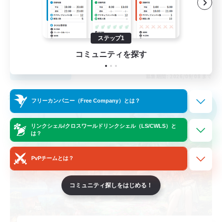
体験歓迎
まったりゆっくり楽しむ
なんでも楽しむ
ステップ1
JA
コミュニティを探す
詳細を見る
募集期間: 2026/09/08 まで
クロスワールドリンクシェル
フリーカンパニー（Free Company）とは？
NEW
リンクシェル/クロスワールドリンクシェル（LS/CWLS）と
は？
PvPチームとは？
コミュニティ探しをはじめる！