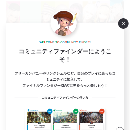
W
E
L
C
O
M
E
T
O
C
O
M
M
U
N
I
T
Y
F
I
N
D
E
R
!
コミュニティファインダーにようこ
そ！
Cream-Mint
追加メンバー募集
フリーカンパニーやリンクシェルなど、自分のプレイに合ったコ
Anima [Mana]
ミュニティに加入して、
ファイナルファンタジーXIVの世界をもっと楽しもう！
5
募集人数
コミュニティファインダーの使い方
アットホームなFC！ VC有
初心者/若葉歓迎