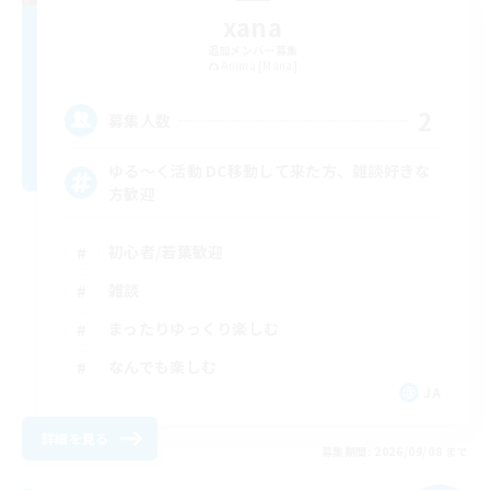
xana
追加メンバー募集
Anima [Mana]
2
募集人数
ゆる〜く活動 DC移動して来た方、雑談好きな
方歓迎
初心者/若葉歓迎
雑談
まったりゆっくり楽しむ
なんでも楽しむ
JA
詳細を見る
募集期間: 2026/09/08 まで