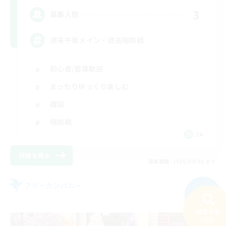
3
募集人数
週末午後メイン・過去極挑戦
初心者/若葉歓迎
まったりゆっくり楽しむ
雑談
極挑戦
JA
詳細を見る
募集期間: 2026/09/08 まで
フリーカンパニー
NEW
検索する
90件