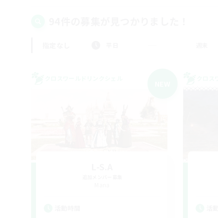
94件の募集が見つかりました！
指定なし
平日
週末
クロスワールドリンクシェル
クロス
NEW
L-S.A
追加メンバー募集
Mana
活動時間
活