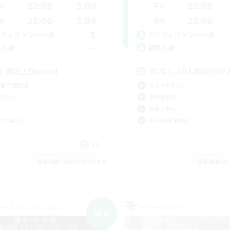
22:00
3:00
22:00
日
平日
22:00
3:00
22:00
末
週末
5
クティブメンバー数
アクティブメンバー数
--
集人数
募集人数
０歳以上Discord
VCなし 10人前後の少
者/若葉歓迎
なんでも楽しむ
人中心
復帰者歓迎
社会人中心
でも楽しむ
初心者/若葉歓迎
JA
募集期間: 2026/09/06 まで
募集期間: 20
ワールドリンクシェル
フリーカンパニー
NEW