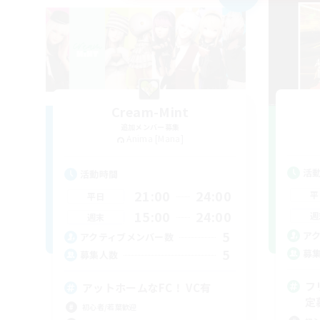
Cream-Mint
追加メンバー募集
Anima [Mana]
活
活動時間
21:00
24:00
平
平日
15:00
24:00
週
週末
5
ア
アクティブメンバー数
5
募
募集人数
フ
アットホームなFC！ VC有
定
初心者/若葉歓迎