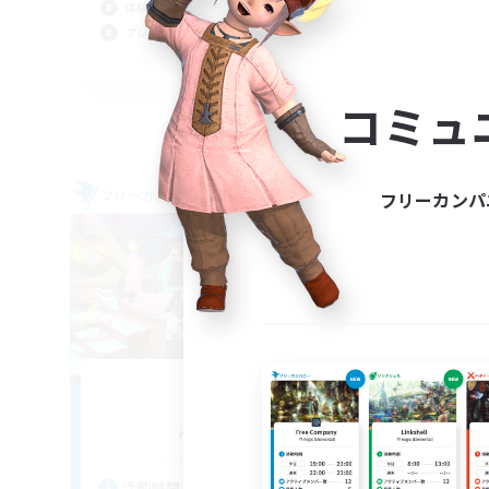
体験歓迎
初心
プレイヤー主催イベント
JA
募集期間: 2026/09/06 まで
コミュ
フリーカンパニー
クロス
フリーカンパ
NEW
xana
追加メンバー募集
Anima [Mana]
活
活動時間