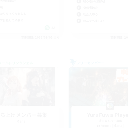
者/若葉歓迎
初心者/若葉歓迎
戦
復帰者歓迎
たりゆっくり楽しむ
社会人中心
ア目指して頑張る
なんでも楽しむ
JA
募集期間: 2026/09/05 まで
募集期間: 20
ワールドリンクシェル
フリーカンパニー
立ち上げメンバー募集
YuruFuwa Playe
Mana
追加メンバー募集
Anima [Mana]