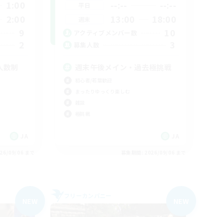
1:00
--:--
--:--
平日
2:00
13:00
18:00
週末
9
10
アクティブメンバー数
2
3
募集人数
人数制
週末午後メイン・過去極挑戦
初心者/若葉歓迎
まったりゆっくり楽しむ
雑談
極挑戦
JA
JA
26/09/06 まで
募集期間: 2026/09/06 まで
フリーカンパニー
NEW
NEW