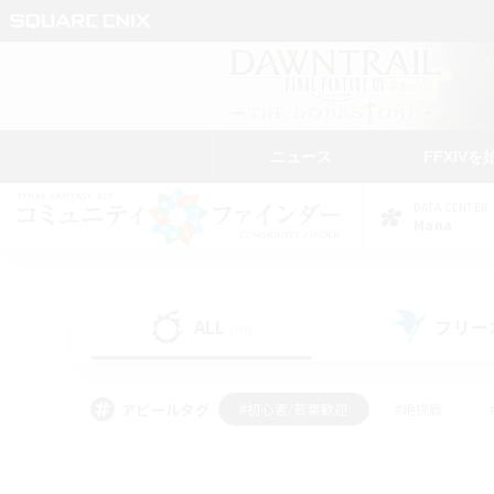
ニュース
FFXIVを
DATA CENTER
Mana
ALL
フリー
(94)
アピールタグ
#初心者/若葉歓迎
#絶挑戦
#モブハント
#学生中心
#なんでも楽しむ
#スクリーンショット撮影
#ハウジ