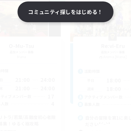
コミュニティ探しをはじめる！
O-Mu-Tsu
Re:vi-Eru
追加メンバー募集
追加メンバー募集
Mana
Anima [Mana]
動時間
活動時間
21:00
24:00
18:00
日
平日
21:00
24:00
18:00
末
週末
17
クティブメンバー数
アクティブメンバー数
4
集人数
募集人数
リトラ/若葉/高難度初心者限
自分の冒険を第1に楽
募集！ゆるく極攻略
ださい*ˊᵕˋ*