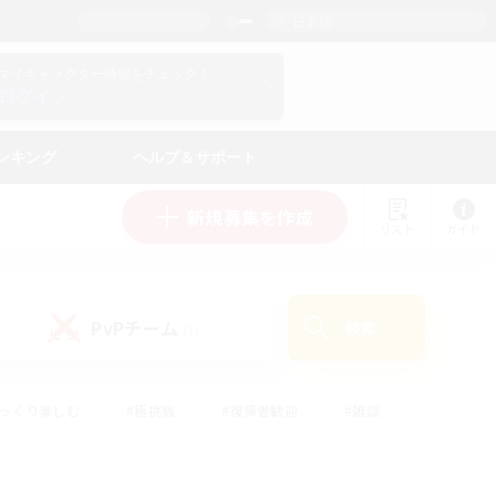
日本語
マイキャラクター情報をチェック！
ログイン
ンキング
ヘルプ＆サポート
新規募集を作成
リスト
ガイド
PvPチーム
検索
(1)
ゆっくり楽しむ
#極挑戦
#復帰者歓迎
#雑談
ルプレイ
#トレジャーハント
#レベリング
して頑張る
#プレイヤー主催イベント