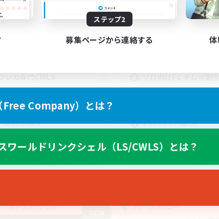
20:00
24:00
0:00
日
平日
ステップ2
6:00
24:00
0:00
末
週末
す
募集ページから連絡する
体
13
クティブメンバー数
アクティブメンバー数
999
集人数
募集人数
ウレカ専門CWLS
ソロ向けFC テレポ割引
上げメンバー募集
初心者/若葉歓迎
者/若葉歓迎
復帰者歓迎
ree Company）とは？
者歓迎
体験歓迎
ア目指して頑張る
まったりゆっくり楽しむ
スワールドリンクシェル（LS/CWLS）とは？
JA
募集期間: 2026/09/05 まで
募集期間: 20
ワールドリンクシェル
フリーカンパニー
NEW