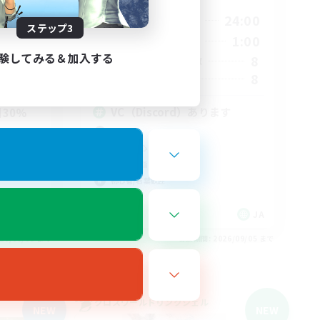
21:00
24:00
23:00
平日
ステップ3
20:00
1:00
23:00
週末
験してみる＆加入する
8
50
アクティブメンバー数
8
500
募集人数
VC（Discord）あります
30%
零式挑戦
社会人中心
クリア目指して頑張る
初心者/若葉歓迎
JA
JA
26/09/05 まで
募集期間: 2026/09/05 まで
クロスワールドリンクシェル
NEW
NEW