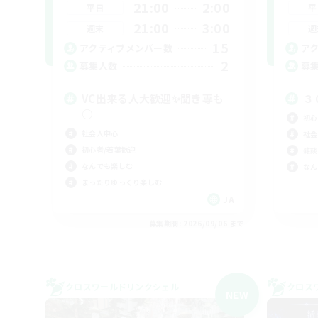
21:00
2:00
平日
平
21:00
3:00
週末
週
15
アクティブメンバー数
ア
2
募集人数
募
VC出来る人大歓迎✨聞き専も
３
○
初心
社会人中心
社会
初心者/若葉歓迎
雑談
なんでも楽しむ
なん
まったりゆっくり楽しむ
JA
募集期間: 2026/09/06 まで
クロスワールドリンクシェル
クロス
NEW