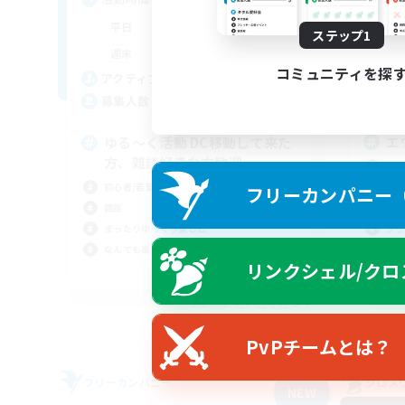
18:00
1:00
平
平日
ステップ1
10:00
1:00
週
週末
コミュニティを探
6
ア
アクティブメンバー数
2
募
募集人数
エ
ゆる〜く活動 DC移動して来た
方、雑談好きな方歓迎
立ち
初心
初心者/若葉歓迎
フリーカンパニー（F
復帰
雑談
クリ
まったりゆっくり楽しむ
なんでも楽しむ
リンクシェル/クロ
JA
募集期間: 2026/09/05 まで
PvPチームとは？
フリーカンパニー
クロス
NEW