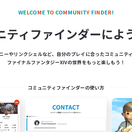
なんでも楽しむ
者/若葉歓迎
初心者/若葉歓迎
W
E
L
C
O
M
E
T
O
C
O
M
M
U
N
I
T
Y
F
I
N
D
E
R
!
JA
募集期間: 2026/09/06 まで
募集期間: 20
ニティファインダーによ
ワールドリンクシェル
フリーカンパニー
ニーやリンクシェルなど、自分のプレイに合ったコミュニテ
NEW
ファイナルファンタジーXIVの世界をもっと楽しもう！
コミュニティファインダーの使い方
EUREKA CLUB
Harmonix
追加メンバー募集
追加メンバー募集
Mana
Anima [Mana]
動時間
活動時間