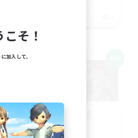
ハウジング
極挑戦
JA
JA
26/09/06 まで
募集期間: 2026/09/06 まで
うこそ！
クロスワールドリンクシェル
ィに加入して、
NEW
NEW
Wolfgang
追加メンバー募集
Mana
活動時間