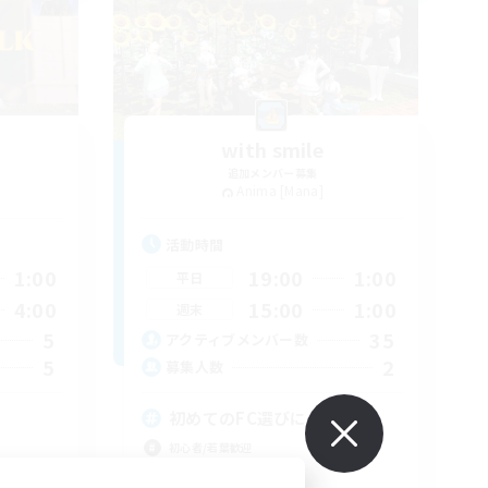
with smile
追加メンバー募集
Anima [Mana]
活動時間
1:00
19:00
1:00
平日
4:00
15:00
1:00
週末
5
35
アクティブメンバー数
5
2
募集人数
初めてのFC選びに VC無し
初心者/若葉歓迎
社会人中心