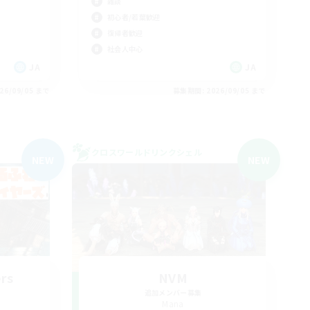
雑談
初心者/若葉歓迎
復帰者歓迎
社会人中心
JA
JA
26/09/05 まで
募集期間: 2026/09/05 まで
クロスワールドリンクシェル
NEW
NEW
rs
NVM
追加メンバー募集
Mana