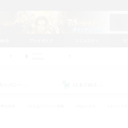
始める
プレイガイド
コミュニティ
ラ
WORLD
Anima
カンパニー
LS & CWLS
(31)
(62)
#零式挑戦
#立ち上げメンバー募集
#社会人中心
#まったり
#体験歓迎
#クラフター中心
#ギャザラー中心
#ロー
ング
#演奏
#ミラプリ（ミラージュプリズム）
#クリア目指