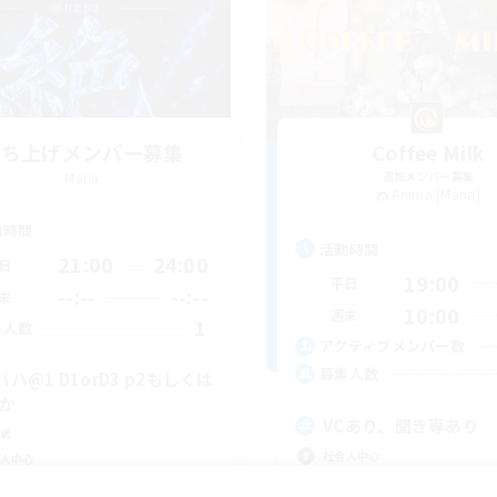
立ち上げメンバー募集
Coffee Milk
Mana
追加メンバー募集
Anima [Mana]
動時間
活動時間
21:00
24:00
日
19:00
平日
--:--
--:--
末
10:00
週末
1
集人数
アクティブメンバー数
募集人数
バハ@1 D1orD3 p2もしくは
3か
VCあり、聞き専あり
戦
社会人中心
人中心
雑談
ア目指して頑張る