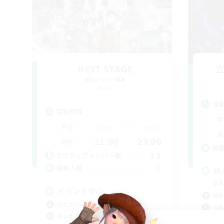
NEXT STAGE
追加メンバー募集
Mana
活
活動時間
平
--:--
--:--
平日
週
21:00
23:00
週末
募
33
アクティブメンバー数
3
募集人数
絶
p
イベント中心
絶挑
立ち上げメンバー募集
社会
初心者/若葉歓迎
クリ