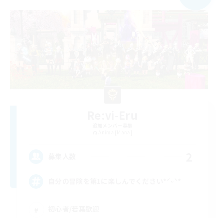
Re:vi-Eru
追加メンバー募集
Anima [Mana]
2
募集人数
自分の冒険を第1に楽しんでください*ˊᵕˋ*
初心者/若葉歓迎