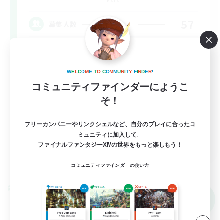
57
募集人数
RPをしませんか？
W
E
L
C
O
M
E
T
O
C
O
M
M
U
N
I
T
Y
F
I
N
D
E
R
!
ロールプレイ
コミュニティファインダーにようこ
初心者/若葉歓迎
そ！
体験歓迎
フリーカンパニーやリンクシェルなど、自分のプレイに合ったコ
立ち上げメンバー募集
ミュニティに加入して、
JA
ファイナルファンタジーXIVの世界をもっと楽しもう！
詳細を見る
コミュニティファインダーの使い方
募集期間: 2026/09/09 まで
クロスワールドリンクシェル
NEW