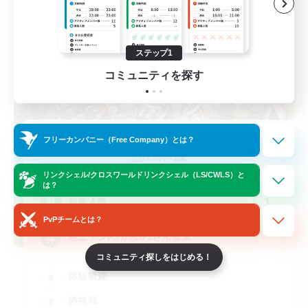
ステップ1
コミュニティを探す
Zetueden 2.55
フリーカンパニー（Free Company）とは？
追加メンバー募集
Mana
リンクシェル/クロスワールドリンクシェル（LS/CWLS）と
は？
1
募集人数
PvPチームとは？
絶エデンP3からD2さん募集
コミュニティ探しをはじめる！
体験歓迎
絶挑戦