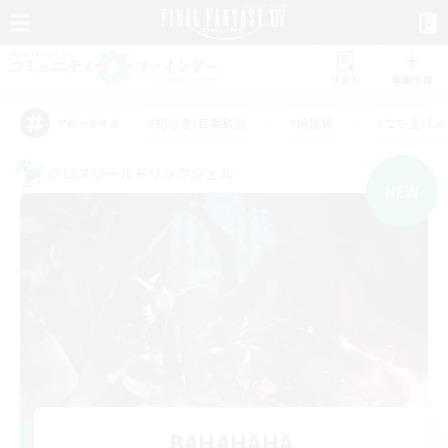
リスト
募集作成
#初心者/若葉歓迎
#絶挑戦
#立ち上げメ
アピールタグ
クロスワールドリンクシェル
NEW
BAHAHAHA