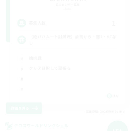
追加メンバー募集
Mana
1
募集人数
【絶バハムート討滅戦】最初から・週3・VCな
し
絶挑戦
クリア目指して頑張る
JA
詳細を見る
募集期間: 2026/09/09 まで
クロスワールドリンクシェル
NEW