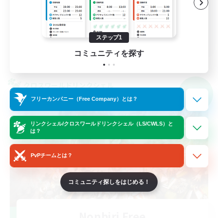
スクリーンショット撮影
極挑戦
JA
ステップ1
コミュニティを探す
詳細を見る
募集期間: 2026/09/06 まで
クロスワールドリンクシェル
NEW
フリーカンパニー（Free Company）とは？
リンクシェル/クロスワールドリンクシェル（LS/CWLS）と
は？
PvPチームとは？
コミュニティ探しをはじめる！
Nonbiri Free