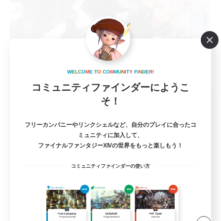
W
E
L
C
O
M
E
T
O
C
O
M
M
U
N
I
T
Y
F
I
N
D
E
R
!
コミュニティファインダーにようこ
Cinderella's Holiday
そ！
追加メンバー募集
Mana
フリーカンパニーやリンクシェルなど、自分のプレイに合ったコ
ミュニティに加入して、
20
募集人数
ファイナルファンタジーXIVの世界をもっと楽しもう！
女性オンリーVC鯖！
コミュニティファインダーの使い方
雑談
まったりゆっくり楽しむ