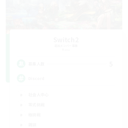
Switch2
追加メンバー募集
Mana
5
募集人数
Discord
社会人中心
零式挑戦
極挑戦
雑談