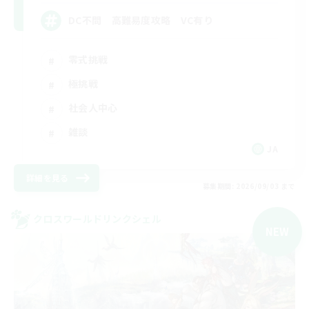
DC不問 高難易度攻略 VC有り
零式挑戦
極挑戦
社会人中心
雑談
JA
詳細を見る
募集期間: 2026/09/03 まで
クロスワールドリンクシェル
NEW