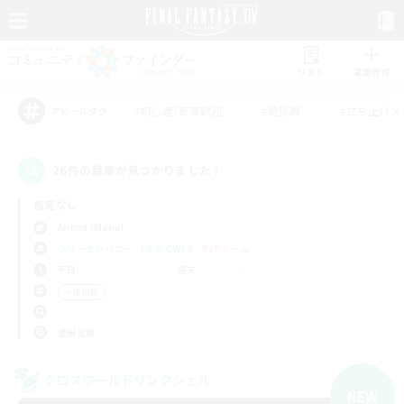
リスト
募集作成
#初心者/若葉歓迎
#絶挑戦
#立ち上げメ
アピールタグ
26件の募集が見つかりました！
指定なし
Anima (Mana)
フリーカンパニー
LS & CWLS
PvPチーム
平日
週末
＃極挑戦
使用言語
クロスワールドリンクシェル
NEW