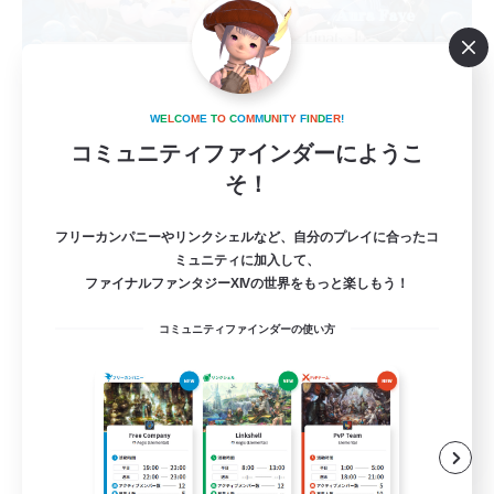
Aura Fave
追加メンバー募集
Mana
W
E
L
C
O
M
E
T
O
C
O
M
M
U
N
I
T
Y
F
I
N
D
E
R
!
コミュニティファインダーにようこ
5
募集人数
そ！
アウラ好きな方の為のアウラ限定LS
フリーカンパニーやリンクシェルなど、自分のプレイに合ったコ
ミュニティに加入して、
ファイナルファンタジーXIVの世界をもっと楽しもう！
まったりゆっくり楽しむ
なんでも楽しむ
コミュニティファインダーの使い方
ミラプリ（ミラージュプリズム）
雑談
JA
詳細を見る