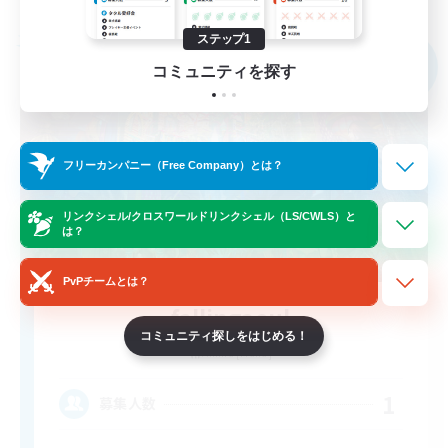
募集期間: 2026/09/02 まで
ステップ1
フリーカンパニー
NEW
コミュニティを探す
フリーカンパニー（Free Company）とは？
リンクシェル/クロスワールドリンクシェル（LS/CWLS）と
は？
PvPチームとは？
fallingaeul
コミュニティ探しをはじめる！
追加メンバー募集
Anima [Mana]
1
募集人数