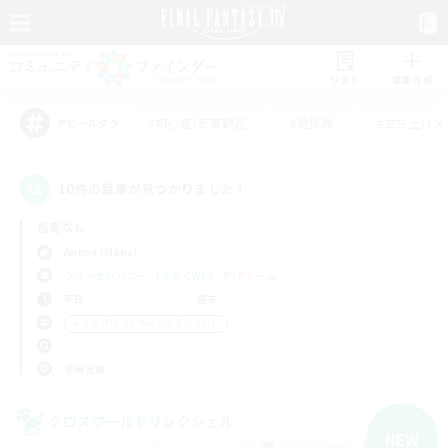
リスト
募集作成
#初心者/若葉歓迎
#絶挑戦
#立ち上げメ
アピールタグ
10件の募集が見つかりました！
指定なし
Anima (Mana)
フリーカンパニー
LS & CWLS
PvPチーム
平日
週末
＃ミラプリ（ミラージュプリズム）
使用言語
クロスワールドリンクシェル
NEW