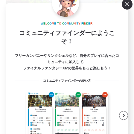
Organic Caf Freresh
W
E
L
C
O
M
E
T
O
C
O
M
M
U
N
I
T
Y
F
I
N
D
E
R
!
追加メンバー募集
Mana
コミュニティファインダーにようこ
そ！
2
募集人数
フリーカンパニーやリンクシェルなど、自分のプレイに合ったコ
ユーザーイベント立ち上げメンバー募集
ミュニティに加入して、
ファイナルファンタジーXIVの世界をもっと楽しもう！
立ち上げメンバー募集
コミュニティファインダーの使い方
なんでも楽しむ
プレイヤー主催イベント
ハウジング
JA
詳細を見る
募集期間: 2026/09/06 まで