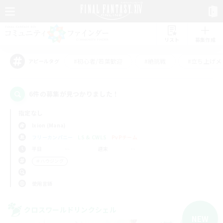
リスト
募集作成
#初心者/若葉歓迎
#絶挑戦
#立ち上げメ
アピールタグ
6件の募集が見つかりました！
指定なし
Ixion (Mana)
フリーカンパニー
LS & CWLS
PvPチーム
平日
週末
＃ハウジング
使用言語
クロスワールドリンクシェル
NEW