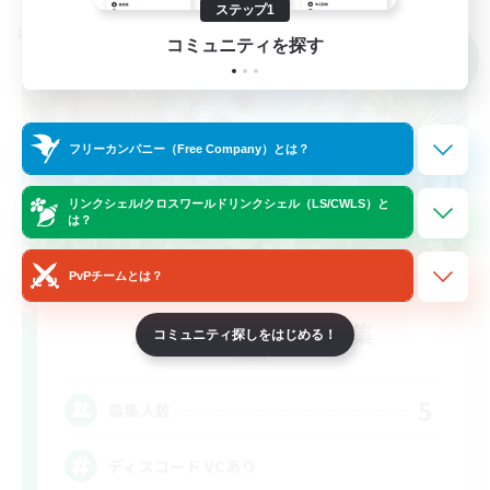
ステップ1
クロスワールドリンクシェル
コミュニティを探す
NEW
フリーカンパニー（Free Company）とは？
リンクシェル/クロスワールドリンクシェル（LS/CWLS）と
は？
PvPチームとは？
立ち上げメンバー募集
コミュニティ探しをはじめる！
Mana
5
募集人数
ディスコード VCあり