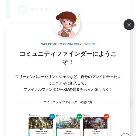
初零式/絶も可！
立ち上げメンバー募集
初心者/若葉歓迎
W
E
L
C
O
M
E
T
O
C
O
M
M
U
N
I
T
Y
F
I
N
D
E
R
!
零式挑戦
コミュニティファインダーにようこ
絶挑戦
そ！
JA
フリーカンパニーやリンクシェルなど、自分のプレイに合ったコ
詳細を見る
募集期間: 2026/09/05 まで
ミュニティに加入して、
ファイナルファンタジーXIVの世界をもっと楽しもう！
クロスワールドリンクシェル
NEW
コミュニティファインダーの使い方