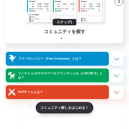
ステップ1
コミュニティを探す
Eden Zetu
追加メンバー募集
Mana
フリーカンパニー（Free Company）とは？
6
募集人数
リンクシェル/クロスワールドリンクシェル（LS/CWLS）と
は？
絶エデン
PvPチームとは？
絶挑戦
立ち上げメンバー募集
コミュニティ探しをはじめる！
クリア目指して頑張る