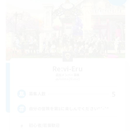
Re:vi-Eru
追加メンバー募集
Anima [Mana]
5
募集人数
自分の冒険を第1に楽しんでください*ˊᵕˋ*
初心者/若葉歓迎