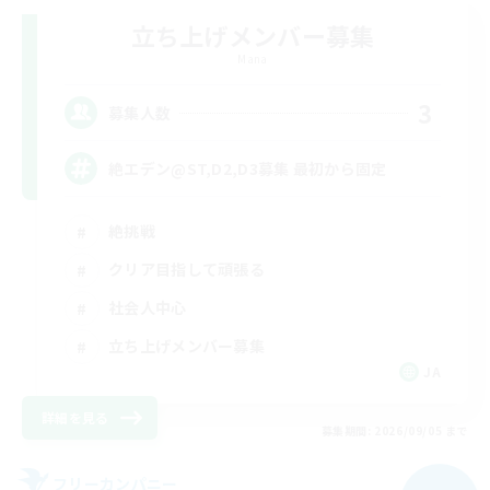
立ち上げメンバー募集
Mana
3
募集人数
絶エデン@ST,D2,D3募集 最初から固定
絶挑戦
クリア目指して頑張る
社会人中心
立ち上げメンバー募集
JA
詳細を見る
募集期間: 2026/09/05 まで
フリーカンパニー