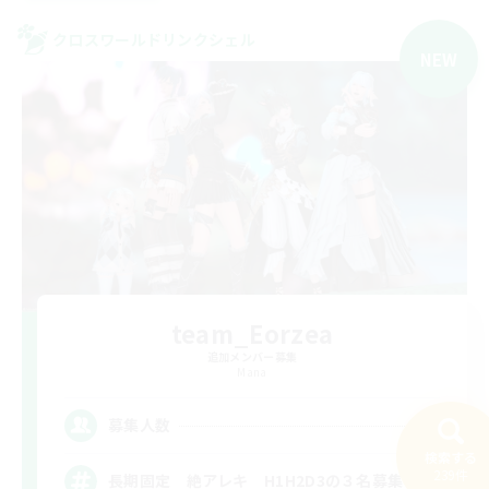
クロスワールドリンクシェル
NEW
team_Eorzea
追加メンバー募集
Mana
3
募集人数
検索する
239件
長期固定 絶アレキ H1H2D3の３名募集中！