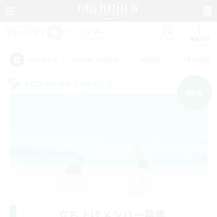
リスト
募集作成
#初心者/若葉歓迎
#絶挑戦
#零式挑戦
アピールタグ
クロスワールドリンクシェル
NEW
立ち上げメンバー募集