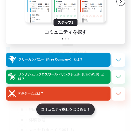
ステップ1
コミュニティを探す
Cream-Mint
追加メンバー募集
フリーカンパニー（Free Company）とは？
Anima [Mana]
リンクシェル/クロスワールドリンクシェル（LS/CWLS）と
5
募集人数
は？
アットホームなFC！ VC有
PvPチームとは？
初心者/若葉歓迎
コミュニティ探しをはじめる！
体験歓迎
まったりゆっくり楽しむ