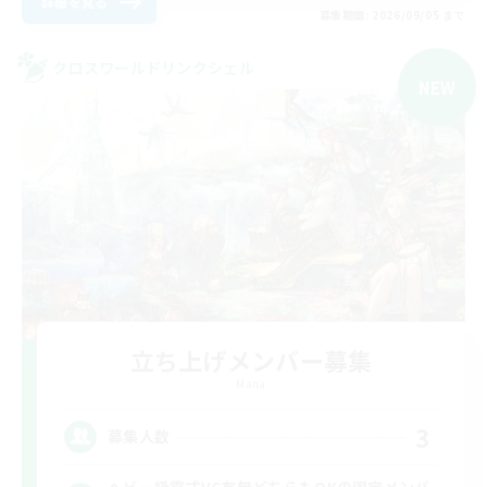
詳細を見る
募集期間: 2026/09/05 まで
クロスワールドリンクシェル
NEW
立ち上げメンバー募集
Mana
3
募集人数
ヘビー級零式VC有無どちらもOKの固定メンバ