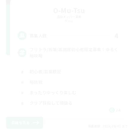
O-Mu-Tsu
追加メンバー募集
Mana
4
募集人数
フリトラ/若葉/高難度初心者限定募集！ゆるく
極攻略
初心者/若葉歓迎
極挑戦
まったりゆっくり楽しむ
クリア目指して頑張る
JA
詳細を見る
募集期間: 2026/09/05 まで