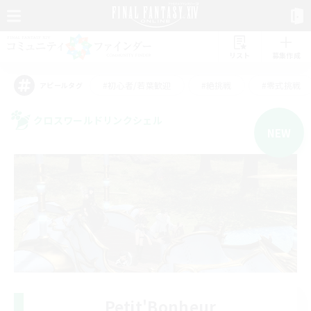
リスト
募集作成
#初心者/若葉歓迎
#絶挑戦
#零式挑戦
アピールタグ
クロスワールドリンクシェル
NEW
Petit'Bonheur