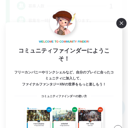
1
募集人数
募集を一時的に停止しております。
体験歓迎
W
E
L
C
O
M
E
T
O
C
O
M
M
U
N
I
T
Y
F
I
N
D
E
R
!
社会人中心
コミュニティファインダーにようこ
雑談
そ！
まったりゆっくり楽しむ
フリーカンパニーやリンクシェルなど、自分のプレイに合ったコ
JA
ミュニティに加入して、
ファイナルファンタジーXIVの世界をもっと楽しもう！
詳細を見る
募集期間: 2026/09/05 まで
コミュニティファインダーの使い方
フリーカンパニー
NEW