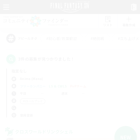
リスト
募集作成
#初心者/若葉歓迎
#絶挑戦
#立ち上げメ
アピールタグ
3件の募集が見つかりました！
指定なし
Anima (Mana)
フリーカンパニー
LS & CWLS
PvPチーム
平日
週末
＃ロールプレイ
使用言語
クロスワールドリンクシェル
NEW