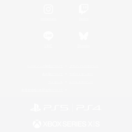
Instagram
Twitch
LINE
Bluesky
レーティング制度について
プライバシーポリシー
著作権について
サポートセンター
ライセンス
ルール＆ポリシー
利用者情報の外部送信について