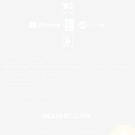
©2026 Sony Interactive Entertainment LLC."PlayStation Family Mark", "PlayStation", "PS5
logo", "PS5", "PS4 logo" and "PS4" are registered trademarks or trademarks of Sony
Interactive Entertainment Inc.
Microsoft, the XBOX Sphere mark, the Series X|S logo and XBOX Series X|S are trademarks
of the Microsoft group of companies.
Nintendo Switch is a trademark of Nintendo.
Windows is either a registered trademark or trademark of Microsoft Corporation in the United
States and/or other countries.
Mac is a trademark of Apple Inc.
©2026 Valve Corporation. Steam and the Steam logo are trademarks and/or registered
trademarks of Valve Corporation in the U.S. and/or other countries.
© SQUARE ENIX
LOGO ILLUSTRATION:© YOSHITAKA AMANO