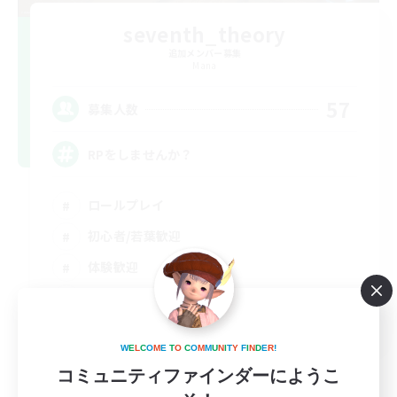
seventh_theory
追加メンバー募集
Mana
57
募集人数
RPをしませんか？
ロールプレイ
初心者/若葉歓迎
体験歓迎
立ち上げメンバー募集
JA
W
E
L
C
O
M
E
T
O
C
O
M
M
U
N
I
T
Y
F
I
N
D
E
R
!
詳細を見る
募集期間: 2026/08/30 まで
コミュニティファインダーにようこ