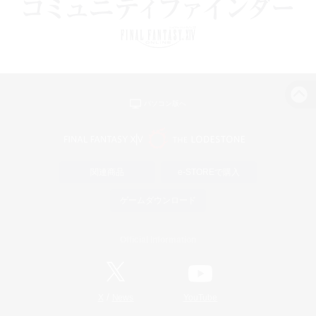
パソコン版へ
関連商品
e-STOREで購入
ゲームダウンロード
Official Information
/
X
News
YouTube