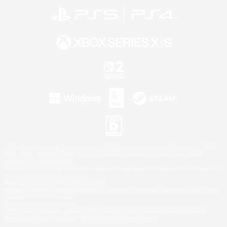
©2026 Sony Interactive Entertainment LLC."PlayStation Family Mark", "PlayStation", "PS5
logo", "PS5", "PS4 logo" and "PS4" are registered trademarks or trademarks of Sony
Interactive Entertainment Inc.
Microsoft, the XBOX Sphere mark, the Series X|S logo and XBOX Series X|S are trademarks
of the Microsoft group of companies.
Nintendo Switch is a trademark of Nintendo.
Windows is either a registered trademark or trademark of Microsoft Corporation in the United
States and/or other countries.
Mac is a trademark of Apple Inc.
©2026 Valve Corporation. Steam and the Steam logo are trademarks and/or registered
trademarks of Valve Corporation in the U.S. and/or other countries.