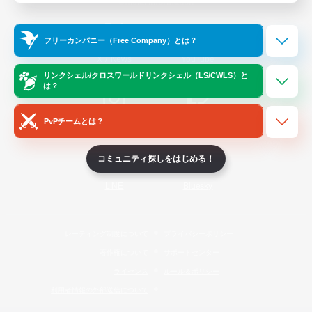
Official Information
フリーカンパニー（Free Company）とは？
/
X
News
YouTube
リンクシェル/クロスワールドリンクシェル（LS/CWLS）と
は？
PvPチームとは？
Instagram
Twitch
コミュニティ探しをはじめる！
LINE
Bluesky
レーティング制度について
プライバシーポリシー
著作権について
サポートセンター
ライセンス
ルール＆ポリシー
利用者情報の外部送信について