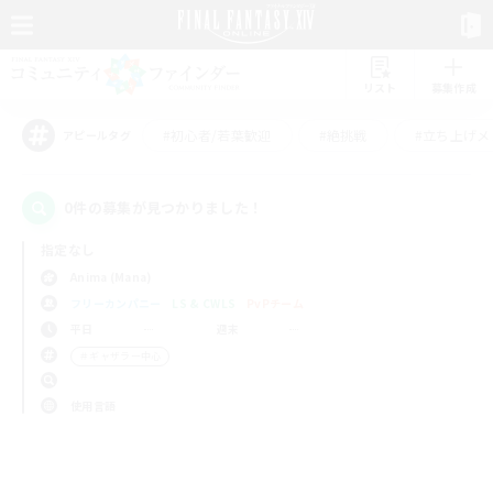
リスト
募集作成
#初心者/若葉歓迎
#絶挑戦
#立ち上げメ
アピールタグ
0件の募集が見つかりました！
指定なし
Anima (Mana)
フリーカンパニー
LS & CWLS
PvPチーム
平日
週末
＃ギャザラー中心
使用言語