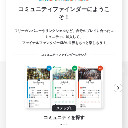
W
E
L
C
O
M
E
T
O
C
O
M
M
U
N
I
T
Y
F
I
N
D
E
R
!
コミュニティファインダーにようこ
そ！
フリーカンパニーやリンクシェルなど、自分のプレイに合ったコ
ミュニティに加入して、
ファイナルファンタジーXIVの世界をもっと楽しもう！
コミュニティファインダーの使い方
パソコン版へ
関連商品
e-STOREで購入
ステップ1
ゲームダウンロード
コミュニティを探す