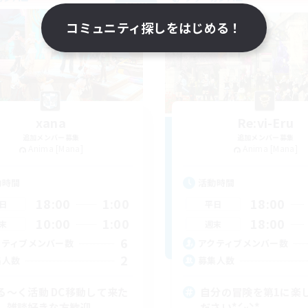
NEW
コミュニティ探しをはじめる！
xana
Re:vi-Eru
追加メンバー募集
追加メンバー募集
Anima [Mana]
Anima [Mana]
動時間
活動時間
18:00
1:00
18:00
日
平日
10:00
1:00
18:00
末
週末
6
クティブメンバー数
アクティブメンバー数
2
集人数
募集人数
る〜く活動 DC移動して来た
自分の冒険を第1に楽
、雑談好きな方歓迎
ださい*ˊᵕˋ*