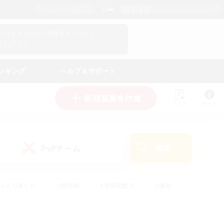
日本語
マイキャラクター情報をチェック！
ログイン
ンキング
ヘルプ＆サポート
新規募集を作成
リスト
ガイド
PvPチーム
検索
(1)
ゆっくり楽しむ
#極挑戦
#復帰者歓迎
#雑談
#ハウジング
#トレジャーハント
#レベリング
#プレイヤー主催イベント