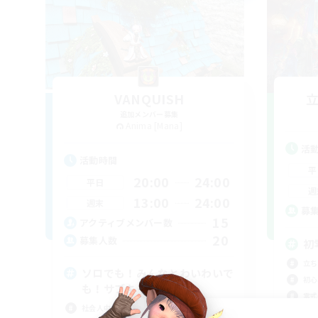
VANQUISH
追加メンバー募集
Anima [Mana]
活
活動時間
平
20:00
24:00
平日
週
13:00
24:00
週末
募
15
アクティブメンバー数
20
募集人数
初
立ち
ソロでも！みんなとわいわいで
初心
も！サブキャラ大歓迎！
零式
社会人中心
絶挑