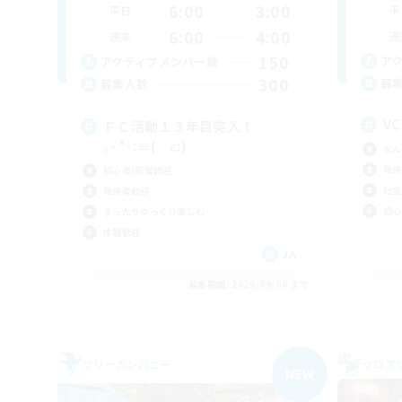
6:00
3:00
平
平日
6:00
4:00
週
週末
150
ア
アクティブメンバー数
300
募
募集人数
V
ＦＣ活動１３年目突入！
｡･*･:≡( ε:)
なん
復帰
初心者/若葉歓迎
社会
復帰者歓迎
初心
まったりゆっくり楽しむ
体験歓迎
JA
募集期間: 2026/09/06 まで
フリーカンパニー
クロス
NEW