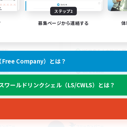
動時間
活動時間
ステップ2
19:00
24:00
21:00
日
平日
15:00
1:00
21:00
す
募集ページから連絡する
体
末
週末
6
クティブメンバー数
アクティブメンバー数
1
集人数
募集人数
S撮影
VC出来る人大歓迎✨
○
者/若葉歓迎
ree Company）とは？
社会人中心
者歓迎
初心者/若葉歓迎
人中心
なんでも楽しむ
でも楽しむ
スワールドリンクシェル（LS/CWLS）とは？
まったりゆっくり楽しむ
JA
募集期間: 2026/09/06 まで
募集期間: 20
カンパニー
フリーカンパニー