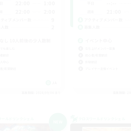
22:00
1:00
--:--
日
平日
22:00
2:00
21:00
末
週末
9
クティブメンバー数
アクティブメンバー数
2
集人数
募集人数
Cなし 10人前後の少人数制
イベント中心
でも楽しむ
立ち上げメンバー募集
者歓迎
初心者/若葉歓迎
人中心
体験歓迎
者/若葉歓迎
プレイヤー主催イベント
JA
募集期間: 2026/09/06 まで
募集期間: 20
ワールドリンクシェル
クロスワールドリンクシェル
NEW