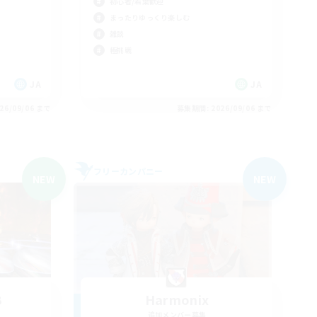
初心者/若葉歓迎
まったりゆっくり楽しむ
雑談
極挑戦
JA
JA
26/09/06 まで
募集期間: 2026/09/06 まで
フリーカンパニー
NEW
NEW
B
Harmonix
追加メンバー募集