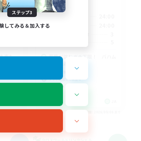
活動時間
ステップ3
2:00
22:00
24:00
平日
3:00
22:00
24:00
験してみる＆加入する
週末
15
3
アクティブメンバー数
2
5
募集人数
聞き専も
若葉が挑むガチ下限！ バハム
ート邂逅編1-5層
初心者/若葉歓迎
クリア目指して頑張る
立ち上げメンバー募集
JA
JA
26/09/06 まで
募集期間: 2026/09/06 まで
クロスワールドリンクシェル