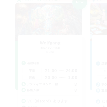
NEW
Wolfgang
追加メンバー募集
Mana
活動時間
活
21:00
24:00
平日
平
20:00
1:00
週末
週
8
アクティブメンバー数
ア
8
募集人数
募
VC（Discord）あります
ゆ
方