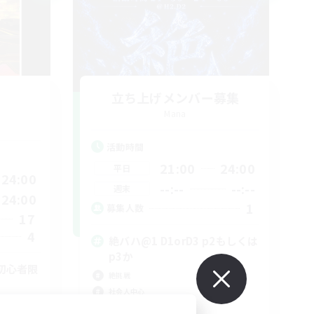
立ち上げメンバー募集
Mana
活動時間
21:00
24:00
平日
24:00
--:--
--:--
週末
24:00
1
募集人数
17
4
絶バハ@1 D1orD3 p2もしくは
p3か
初心者限
絶挑戦
社会人中心
クリア目指して頑張る