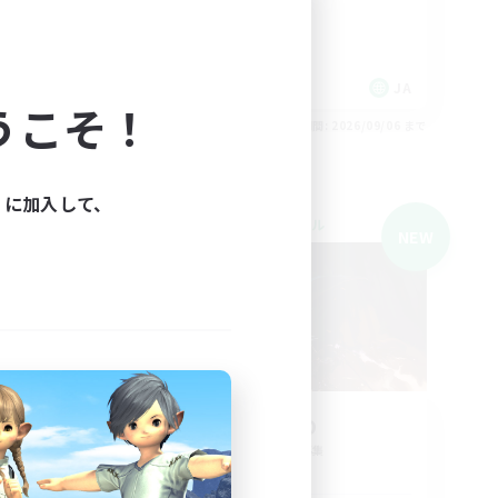
初心者/若葉歓迎
JA
JA
うこそ！
26/09/06 まで
募集期間: 2026/09/06 まで
ィに加入して、
クロスワールドリンクシェル
NEW
NEW
Z-E-R-O
追加メンバー募集
Mana