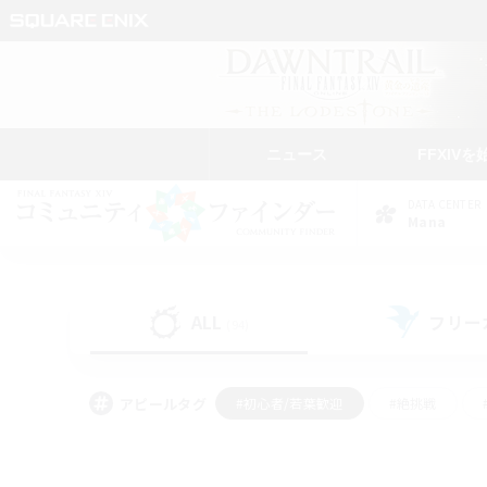
ニュース
FFXIVを
DATA CENTER
Mana
ALL
フリー
(94)
アピールタグ
#初心者/若葉歓迎
#絶挑戦
#学生中心
#なんでも楽しむ
#モブハント
#
#演奏
#ミラプリ（ミラ