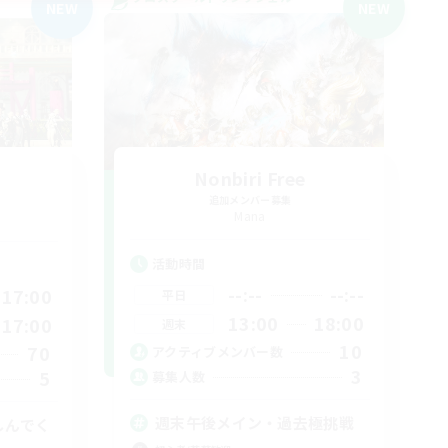
NEW
NEW
Nonbiri Free
追加メンバー募集
Mana
活動時間
--:--
--:--
17:00
平日
13:00
18:00
17:00
週末
10
70
アクティブメンバー数
3
5
募集人数
週末午後メイン・過去極挑戦
しんでく