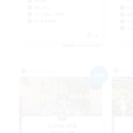
零式挑戦
社会人中心
初心
クリア目指して頑張る
雑談
初心者/若葉歓迎
まっ
なん
JA
募集期間: 2026/09/06 まで
フリーカンパニー
フリー
NEW
Coffee Milk
追加メンバー募集