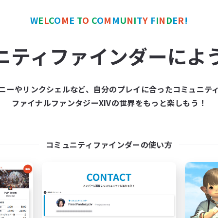
極挑戦
まったりゆっくり楽しむ
W
E
L
C
O
M
E
T
O
C
O
M
M
U
N
I
T
Y
F
I
N
D
E
R
!
クリア目指して頑張る
JA
ニティファインダーによ
募集期間: 2026/09/06 まで
募集期間: 20
ニーやリンクシェルなど、自分のプレイに合ったコミュニテ
ワールドリンクシェル
クロスワールドリンクシェル
ファイナルファンタジーXIVの世界をもっと楽しもう！
NEW
コミュニティファインダーの使い方
yonayonausagi
L-S.A
追加メンバー募集
追加メンバー募集
Mana
Mana