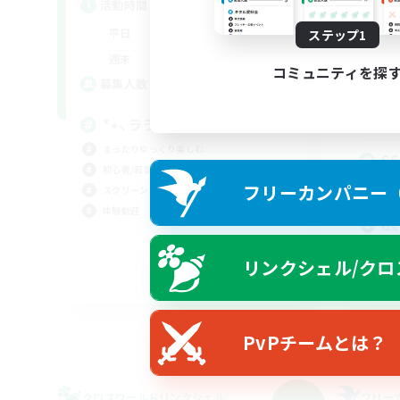
活動時間
活
15:00
24:00
平日
ステップ1
平
15:00
24:00
週末
コミュニティを探
週
4
募集人数
ア
募
*⋆⸜ ララフェルなでり ⸝⋆*‬
まったりゆっくり楽しむ
S
初心者/若葉歓迎
初心
フリーカンパニー（F
スクリーンショット撮影
復帰
体験歓迎
社会
なん
リンクシェル/クロ
JA
募集期間: 2026/09/06 まで
PvPチームとは？
クロスワールドリンクシェル
フリー