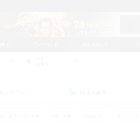
始める
プレイガイド
コミュニティ
ラ
WORLD
Anima
カンパニー
LS & CWLS
(31)
(62)
#立ち上げメンバー募集
#零式挑戦
#社会人中心
#まったり
体験歓迎
#クラフター中心
#ロールプレイ
#ギャザラー中心
ージュプリズム）
#スクリーンショット撮影
#クリア目指して頑張る