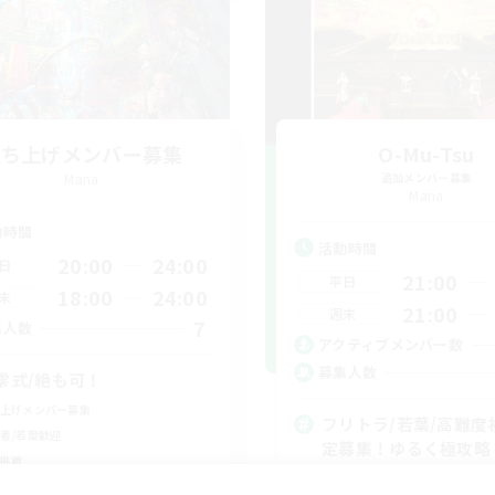
立ち上げメンバー募集
O-Mu-Tsu
Mana
追加メンバー募集
Mana
動時間
活動時間
20:00
24:00
日
21:00
平日
18:00
24:00
末
21:00
週末
7
集人数
アクティブメンバー数
募集人数
零式/絶も可！
上げメンバー募集
フリトラ/若葉/高難度
者/若葉歓迎
定募集！ゆるく極攻略
挑戦
初心者/若葉歓迎
戦