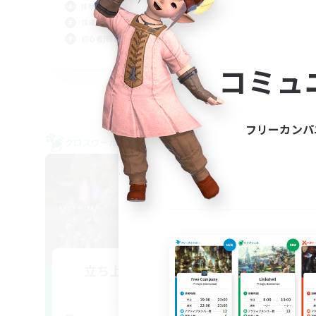
体験歓迎
復帰者歓迎
初心者/若葉歓迎
JA
コミュ
募集期間: 2026/09/06 まで
フリーカンパ
クロスワールドリンクシェル
クロス
NEW
立ち上げメンバー募集
Mana