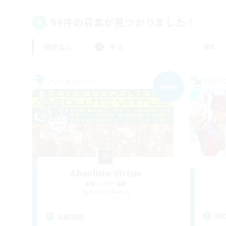
94件の募集が見つかりました！
指定なし
平日
週末
フリーカンパニー
クロス
NEW
Absolute Virtue
追加メンバー募集
Anima [Mana]
活
活動時間